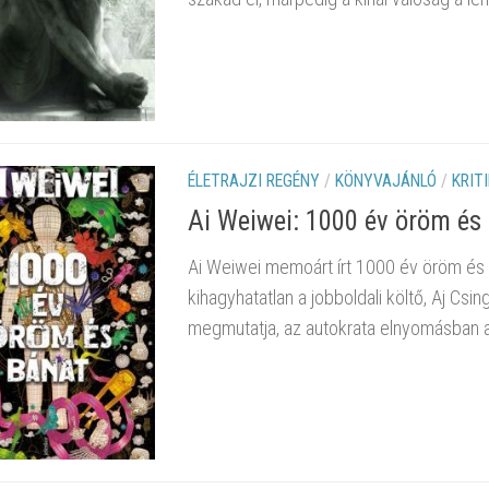
ÉLETRAJZI REGÉNY
/
KÖNYVAJÁNLÓ
/
KRIT
Ai Weiwei: 1000 év öröm és
Ai Weiwei memoárt írt 1000 év öröm és b
kihagyhatatlan a jobboldali költő, Aj Csi
megmutatja, az autokrata elnyomásban a 