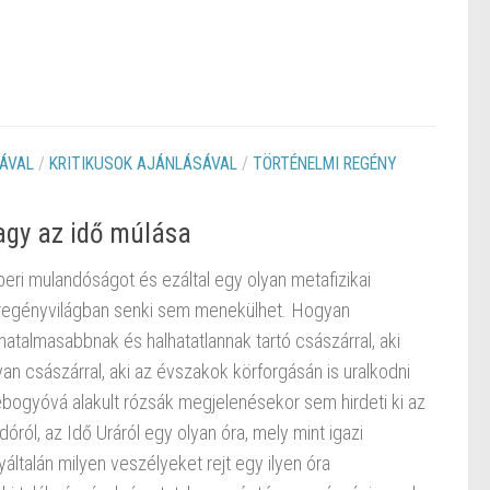
ÁVAL
/
KRITIKUSOK AJÁNLÁSÁVAL
/
TÖRTÉNELMI REGÉNY
agy az idő múlása
mberi mulandóságot és ezáltal egy olyan metafizikai
a regényvilágban senki sem menekülhet. Hogyan
talmasabbnak és halhatatlannak tartó császárral, aki
yan császárral, aki az évszakok körforgásán is uralkodni
kebogyóvá alakult rózsák megjelenésekor sem hirdeti ki az
ról, az Idő Uráról egy olyan óra, mely mint igazi
általán milyen veszélyeket rejt egy ilyen óra