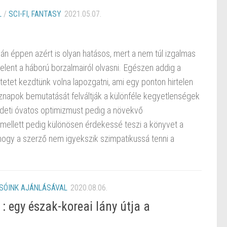
L
/
SCI-FI, FANTASY
2021.05.07.
án éppen azért is olyan hatásos, mert a nem túl izgalmas
 jelent a háború borzalmairól olvasni. Egészen addig a
tetet kezdtünk volna lapozgatni, ami egy ponton hirtelen
znapok bemutatását felváltják a különféle kegyetlenségek
zdeti óvatos optimizmust pedig a növekvő
 mellett pedig különösen érdekessé teszi a könyvet a
 hogy a szerző nem igyekszik szimpatikussá tenni a
SÓINK AJÁNLÁSÁVAL
2020.08.06.
: egy észak-koreai lány útja a