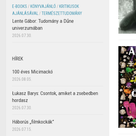
E-BOOKS
/
KÖNYVAJÁNLÓ
/
KRITIKUSOK
AJÁNLÁSÁVAL
/
TERMÉSZETTUDOMÁNY
Lente Gábor: Tudomány a Dűne
univerzumában
2026.07.30.
HÍREK
100 éves Micimackó
2026.08.05.
Łukasz Barys: Csontok, amiket a zsebedben
hordasz
2026.07.30.
Háborús „filmkockák”
2026.07.15.