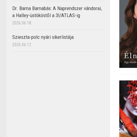
Dr. Barna Barnabás: A Naprendszer vándorai,
a Halley-üstököstől a 3I/ATLAS-ig
2026.06.18.
Szieszta-polc nyári sikerlistája
2026.06.12.