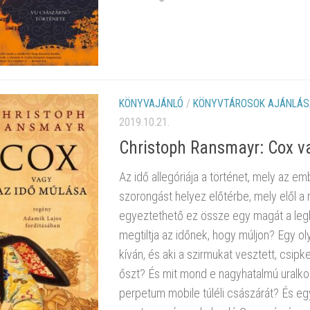
KÖNYVAJÁNLÓ
/
KÖNYVTÁROSOK AJÁNLÁS
2019.10.21.
Christoph Ransmayr: Cox v
Az idő allegóriája a történet, mely az e
szorongást helyez előtérbe, mely elől 
egyeztethető ez össze egy magát a legha
megtiltja az időnek, hogy múljon? Egy ol
kíván, és aki a szirmukat vesztett, csip
őszt? És mit mond e nagyhatalmú uralkodó
perpetum mobile túléli császárát? És egy