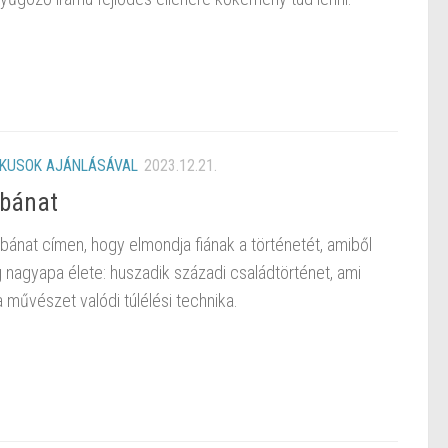
IKUSOK AJÁNLÁSÁVAL
2023.12.21.
 bánat
ánat címen, hogy elmondja fiának a történetét, amiből
ng nagyapa élete: huszadik századi családtörténet, ami
művészet valódi túlélési technika.