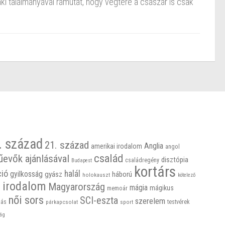
i találmányával rámutat, hogy végtére a császár is csak
. század
21. század
Anglia
amerikai irodalom
angol
család
űevők ajánlásával
disztópia
családregény
Budapest
kortárs
ció
halál
gyilkosság
gyász
háború
holokauszt
kötelező
 irodalom
Magyarország
mágia
mágikus
memoár
női sors
SCI-eszta
szerelem
ás
sport
testvérek
párkapcsolat
ág