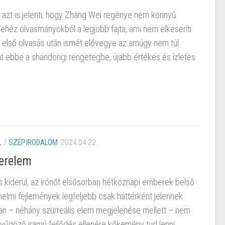
 azt is jelenti, hogy Zhang Wei regénye nem könnyű
ehéz olvasmányokból a legjobb fajta, ami nem elkeseríti
z első olvasás után ismét elővegye az amúgy nem túl
 ebbe a shandongi rengetegbe, újabb értékes és ízletes
L
/
SZÉPIRODALOM
2024.04.22.
zerelem
 kiderül, az írónőt elsősorban hétköznapi emberek belső
ténelmi fejlemények legfeljebb csak háttérként jelennek
ban – néhány szürreális elem megjelenése mellett – nem
enyűgöző iramú fejlődés ellenére kőkemény tud lenni.