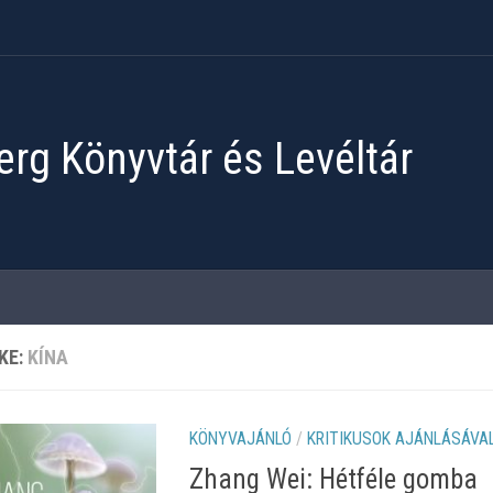
rg Könyvtár és Levéltár
KE:
KÍNA
KÖNYVAJÁNLÓ
/
KRITIKUSOK AJÁNLÁSÁVA
Zhang Wei: Hétféle gomba