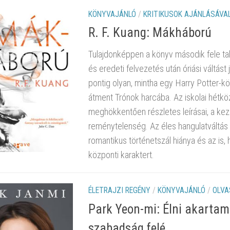
KÖNYVAJÁNLÓ
/
KRITIKUSOK AJÁNLÁSÁVA
R. F. Kuang: Mákháború
Tulajdonképpen a könyv második fele tal
és eredeti felvezetés után óriási váltást
pontig olyan, mintha egy Harry Potter-kö
átment Trónok harcába. Az iskolai hétkö
meghökkentően részletes leírásai, a ke
reménytelenség. Az éles hangulatváltás
romantikus történetszál hiánya és az is,
központi karaktert.
ÉLETRAJZI REGÉNY
/
KÖNYVAJÁNLÓ
/
OLVA
Park Yeon-mi: Élni akartam 
szabadság felé