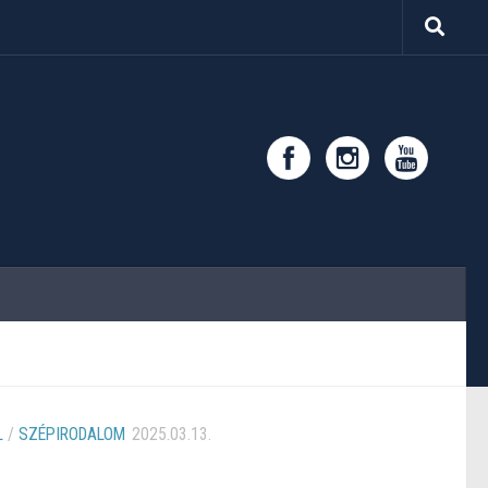
L
/
SZÉPIRODALOM
2025.03.13.