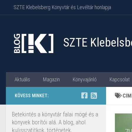
SZTE Klebelsberg Könyvtár és Levéltár honlapja
Skip to content
SZTE Klebelsbe
Aktuális
Magazin
Könyvajánló
Kapcsolat
CIM
KÖVESS MINKET:
Betekintés a könyvtár falai mögé és a
könyvek borítói alá. A blog, ahol
kulisszatitkok, történetek,