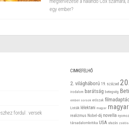
megtervezése a halandó Cox számára, ak
egy ember?
CIMKEFELHŐ
20
2. világháború
19. század
Bet
barátság
betegség
irodalom
filmadaptá
emberi sorsok
erőszak
magyar
lélektani
Listák
magyar
szhez fordul : versek
novella
realizmus
Nobel-díj
nyomoz
USA
társadalomkritika
utazás
zsidós