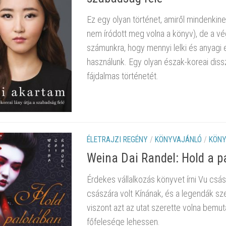
Ez egy olyan történet, amiről mindenkin
nem íródott meg volna a könyv), de a v
számunkra, hogy mennyi lelki és anyagi 
használunk. Egy olyan észak-koreai dissz
fájdalmas történetét.
ÉLETRAJZI REGÉNY
/
KÖNYVAJÁNLÓ
/
KÖNY
Weina Dai Randel: Hold a p
Érdekes vállalkozás könyvet írni Vu csász
császára volt Kínának, és a legendák sze
viszont azt az utat szerette volna bemut
főfelesége lehessen.