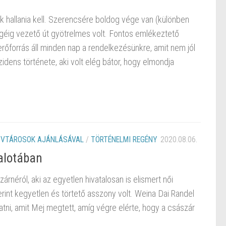
ek hallania kell. Szerencsére boldog vége van (különben
égéig vezető út gyötrelmes volt. Fontos emlékeztető
erőforrás áll minden nap a rendelkezésünkre, amit nem jól
idens története, aki volt elég bátor, hogy elmondja
VTÁROSOK AJÁNLÁSÁVAL
/
TÖRTÉNELMI REGÉNY
2020.08.06.
alotában
árnéról, aki az egyetlen hivatalosan is elismert női
rint kegyetlen és törtető asszony volt. Weina Dai Randel
atni, amit Mej megtett, amíg végre elérte, hogy a császár