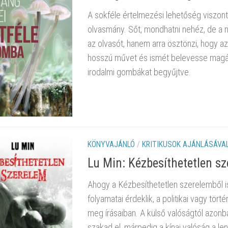
A sokféle értelmezési lehetőség viszont
olvasmány. Sőt, mondhatni nehéz, de a n
az olvasót, hanem arra ösztönzi, hogy a
hosszú művet és ismét belevesse magát
irodalmi gombákat begyűjtve.
KÖNYVAJÁNLÓ
/
KRITIKUSOK AJÁNLÁSÁVA
Lu Min: Kézbesíthetetlen s
Ahogy a Kézbesíthetetlen szerelemből is
folyamatai érdeklik, a politikai vagy tör
meg írásaiban. A külső valóságtól azon
szakad el, márpedig a kínai valóság a l