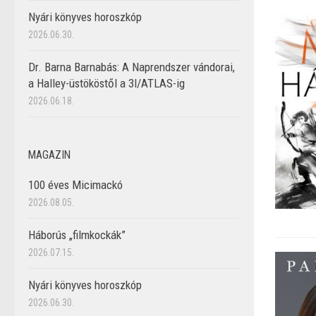
Nyári könyves horoszkóp
2026.06.30.
Dr. Barna Barnabás: A Naprendszer vándorai,
a Halley-üstököstől a 3I/ATLAS-ig
2026.06.18.
MAGAZIN
100 éves Micimackó
2026.08.05.
Háborús „filmkockák”
2026.07.15.
Nyári könyves horoszkóp
2026.06.30.