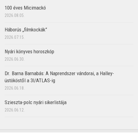
100 éves Micimackó
2026.08.05.
Háborús „filmkockák”
2026.07.15.
Nyári könyves horoszkóp
2026.06.30.
Dr. Barna Barnabás: A Naprendszer vándorai, a Halley-
üstököstől a 3I/ATLAS-ig
2026.06.18.
Szieszta-polc nyári sikerlistája
2026.06.12.