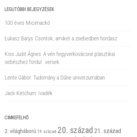
LEGUTÓBBI BEJEGYZÉSEK
100 éves Micimackó
Łukasz Barys: Csontok, amiket a zsebedben hordasz
Kiss Judit Ágnes: A vén fegyverkovácsné plasztikai
sebészhez fordul : versek
Lente Gábor: Tudomány a Dűne univerzumában
Jack Ketchum: Ivadék
CIMKEFELHŐ
20. század
21. század
2. világháború
19. század