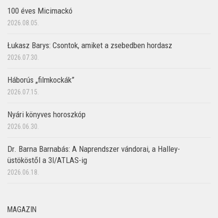
100 éves Micimackó
2026.08.05.
Łukasz Barys: Csontok, amiket a zsebedben hordasz
2026.07.30.
Háborús „filmkockák”
2026.07.15.
Nyári könyves horoszkóp
2026.06.30.
Dr. Barna Barnabás: A Naprendszer vándorai, a Halley-
üstököstől a 3I/ATLAS-ig
2026.06.18.
MAGAZIN