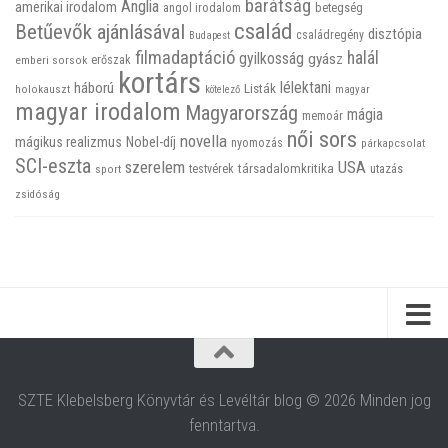
barátság
Anglia
amerikai irodalom
betegség
angol irodalom
család
Betűevők ajánlásával
disztópia
családregény
Budapest
filmadaptáció
halál
gyilkosság
gyász
emberi sorsok
erőszak
kortárs
háború
lélektani
Listák
holokauszt
kötelező
magyar
magyar irodalom
Magyarország
mágia
memoár
női sors
novella
mágikus realizmus
Nobel-díj
nyomozás
párkapcsolat
SCI-eszta
szerelem
USA
társadalomkritika
utazás
sport
testvérek
zsidóság
SZTE Klebelsberg Könyvtár és Levéltár blog © 2026 Minden jog
fenntartva.