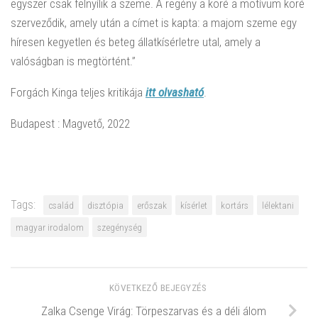
egyszer csak felnyílik a szeme. A regény a köré a motívum köré
szerveződik, amely után a címet is kapta: a majom szeme egy
híresen kegyetlen és beteg állatkísérletre utal, amely a
valóságban is megtörtént.”
Forgách Kinga teljes kritikája
itt olvasható
.
Budapest : Magvető, 2022
Tags:
család
disztópia
erőszak
kísérlet
kortárs
lélektani
magyar irodalom
szegénység
KÖVETKEZŐ BEJEGYZÉS
Zalka Csenge Virág: Törpeszarvas és a déli álom