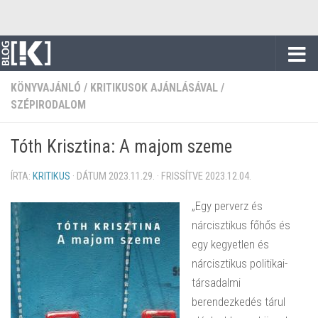
Skip to content
KÖNYVAJÁNLÓ
/
KRITIKUSOK AJÁNLÁSÁVAL
/
SZÉPIRODALOM
Tóth Krisztina: A majom szeme
ÍRTA:
KRITIKUS
· DÁTUM
2023.11.29.
· FRISSÍTVE
2023.12.04.
„Egy perverz és
nárcisztikus főhős és
egy kegyetlen és
nárcisztikus politikai-
társadalmi
berendezkedés tárul