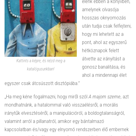
elénk ebben a könyvben,
amelynek olvasója
hosszas oknyomozás
után tudja csak felfejteni,
hogy mi lehetett az a
pont, ahol az egyszerű
hétköznapok felett
átvette az irányítást a
Kattints a képre, és nézd meg a
gonosz banalitása, és
katalógusunkban!
ahol a mindennapi élet
egyszer csak átcsúszott disztópiába.”
„Ha meg kéne fogalmazni, hogy miről szól
A majom szeme
, azt
mondhatnánk, a hatalommal való visszaélésről, a morális
iránytűk elvesztéséről, a manipulációról, a boldogtalanságról,
valamint arról a pillanatról, amikor egy bántalmazó
kapcsolatban és/vagy egy elnyomó rendszerben élő embernek