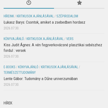
HÍREINK
/
KRITIKUSOK AJÁNLÁSÁVAL
/
SZÉPIRODALOM
Łukasz Barys: Csontok, amiket a zsebedben hordasz
2026.07.30.
KÖNYVAJÁNLÓ
/
KRITIKUSOK AJÁNLÁSÁVAL
/
VERS
Kiss Judit Ágnes: A vén fegyverkovácsné plasztikai sebészhez
fordul : versek
2026.07.30.
E-BOOKS
/
KÖNYVAJÁNLÓ
/
KRITIKUSOK AJÁNLÁSÁVAL
/
TERMÉSZETTUDOMÁNY
Lente Gábor: Tudomány a Dűne univerzumában
2026.07.30.
HÍREK