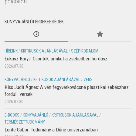
polcokon.
KÖNYVAJÁNLÓI ÉRDEKESSÉGEK
HÍREINK
/
KRITIKUSOK AJÁNLÁSÁVAL
/
SZÉPIRODALOM
Łukasz Barys: Csontok, amiket a zsebedben hordasz
2026.07.30.
KÖNYVAJÁNLÓ
/
KRITIKUSOK AJÁNLÁSÁVAL
/
VERS
Kiss Judit Ágnes: A vén fegyverkovácsné plasztikai sebészhez
fordul : versek
2026.07.30.
E-BOOKS
/
KÖNYVAJÁNLÓ
/
KRITIKUSOK AJÁNLÁSÁVAL
/
TERMÉSZETTUDOMÁNY
Lente Gábor: Tudomány a Dűne univerzumában