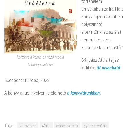
történelem
árnyékában zajlik. Ha a
könyv egzotikus afrikai
helyszínétől
eltekintünk, ez az élet
semmiben sem
különbözik a miénktől.”
Katttints a képre, és nézd meg a
Bányász Attila teljes
katalógusunkban!
kritikája
itt olvasható
.
Budapest : Európa, 2022
A könyv angol nyelven is elérhető
a könyvtárunkban
.
Tags:
20. század
Afrika
emberi sorsok
gyarmatosítás