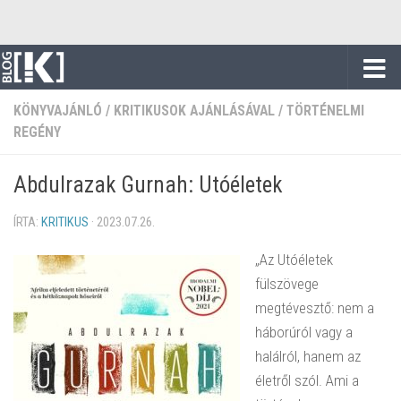
Skip to content
KÖNYVAJÁNLÓ
/
KRITIKUSOK AJÁNLÁSÁVAL
/
TÖRTÉNELMI
REGÉNY
Abdulrazak Gurnah: Utóéletek
ÍRTA:
KRITIKUS
·
2023.07.26.
„Az Utóéletek
fülszövege
megtévesztő: nem a
háborúról vagy a
halálról, hanem az
életről szól. Ami a