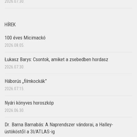
2026.07.30.
HÍREK
100 éves Micimackó
2026.08.05.
Łukasz Barys: Csontok, amiket a zsebedben hordasz
2026.07.30.
Háborús „filmkockák”
2026.07.15.
Nyári könyves horoszkóp
2026.06.30.
Dr. Barna Barnabás: A Naprendszer vándorai, a Halley-
üstököstől a 3I/ATLAS-ig