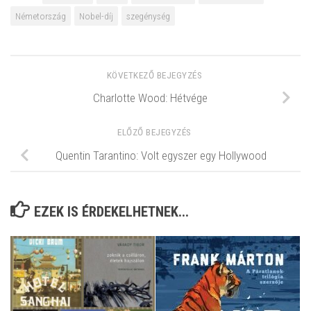
Németország
Nobel-díj
szegénység
KÖVETKEZŐ BEJEGYZÉS
Charlotte Wood: Hétvége
ELŐZŐ BEJEGYZÉS
Quentin Tarantino: Volt egyszer egy Hollywood
EZEK IS ÉRDEKELHETNEK...