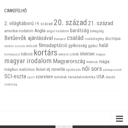
CIMKEFELHŐ
20. század
21. század
2. világháború
19. század
barátság
Anglia
amerikai irodalom
betegség
angol irodalom
család
Betűevők ajánlásával
disztópia
családregény
Budapest
filmadaptáció
halál
gyilkosság
gyász
emberi sorsok
erőszak
kortárs
háború
lélektani
Listák
holokauszt
kötelező
magyar
magyar irodalom
Magyarország
mágia
memoár
női sors
novella
mágikus realizmus
Nobel-díj
nyomozás
párkapcsolat
SCI-eszta
szerelem
USA
társadalomkritika
utazás
sport
testvérek
zsidóság