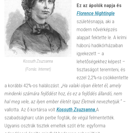
Ez az ápolók napja és
Florence Nightingle
születésnapja, aki a
modern nővérképzés
alapjait fektette le. A krími
háború hadikórházaiban
igyekezett – a
lehetőségekhez képest –
Kossuth Zsuzsanna
tisztaságot teremteni, és
(Forrás: Internet)
ezzel 2,2%-ra csökkentette
a korábbi 42%-os halálozást.
„Ha valaki olyan életet él, amely
mindenki számára fejlődést hoz, és ez a fejlődés állandó, nem
hal meg vele, az ilyen ember életét Igaz Életnek nevezhetjük.” –
vallotta. Az ő kortársa volt
Kossuth Zsuzsanna.
A
szabadságharc után perbe fogták, de végül felmentették.
Ugyanis osztrák tisztek emeltek szót érte: egyforma