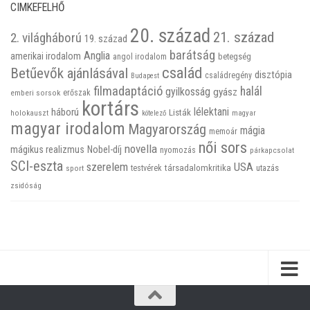
CIMKEFELHŐ
20. század
21. század
2. világháború
19. század
barátság
Anglia
amerikai irodalom
betegség
angol irodalom
család
Betűevők ajánlásával
disztópia
családregény
Budapest
filmadaptáció
halál
gyilkosság
gyász
emberi sorsok
erőszak
kortárs
háború
lélektani
Listák
holokauszt
kötelező
magyar
magyar irodalom
Magyarország
mágia
memoár
női sors
novella
mágikus realizmus
Nobel-díj
nyomozás
párkapcsolat
SCI-eszta
szerelem
USA
társadalomkritika
utazás
sport
testvérek
zsidóság