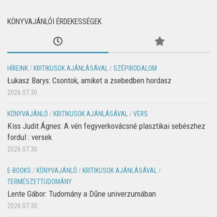
KÖNYVAJÁNLÓI ÉRDEKESSÉGEK
HÍREINK
/
KRITIKUSOK AJÁNLÁSÁVAL
/
SZÉPIRODALOM
Łukasz Barys: Csontok, amiket a zsebedben hordasz
2026.07.30.
KÖNYVAJÁNLÓ
/
KRITIKUSOK AJÁNLÁSÁVAL
/
VERS
Kiss Judit Ágnes: A vén fegyverkovácsné plasztikai sebészhez
fordul : versek
2026.07.30.
E-BOOKS
/
KÖNYVAJÁNLÓ
/
KRITIKUSOK AJÁNLÁSÁVAL
/
TERMÉSZETTUDOMÁNY
Lente Gábor: Tudomány a Dűne univerzumában
2026.07.30.