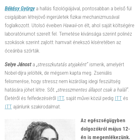
Békésy György
a hallás fiziológiájával, pontosabban a belső fül
csigájában létrejövő ingerületek fizikai mechanizmusával
foglalkozott. Utolsó éveiben
Hawaii
-on élt, ahol saját költségére
laboratóriumot szerelt fel. Temetése kívánsága szerint polinéz
szokások szerint zajlott: hamvait énekszó kíséretében az
óceánba szórták.
Selye Jánost
a
„stresszkutatás atyjaként”
ismerik, amelyért
Nobel-díjra jelölték, de mégsem kapta meg. Zseniális
felismerése, hogy stressz nem kizárólag idegi feszültség
hatására jöhet létre. Sőt:
„stresszmentes állapot csak a halál”.
Életéről és felfedezéséről
ITT
, saját művei közül pedig
ITT
és
ITT
ajánlunk szakirodalmat.
Az egészségügyben
dolgozókról május 12-
én is megemlékezünk.