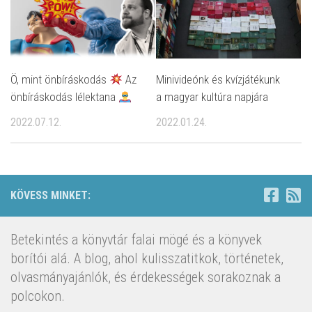
Ö, mint önbíráskodás
Az
Minivideónk és kvízjátékunk
önbíráskodás lélektana
a magyar kultúra napjára
2022.07.12.
2022.01.24.
KÖVESS MINKET:
Betekintés a könyvtár falai mögé és a könyvek
borítói alá. A blog, ahol kulisszatitkok, történetek,
olvasmányajánlók, és érdekességek sorakoznak a
polcokon.