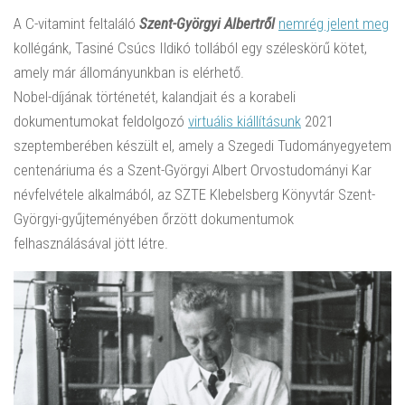
A C-vitamint feltaláló
Szent-Györgyi Albertről
nemrég jelent meg
kollégánk, Tasiné Csúcs Ildikó tollából egy széleskörű kötet,
amely már állományunkban is elérhető.
Nobel-díjának történetét, kalandjait és a korabeli
dokumentumokat feldolgozó
virtuális kiállításunk
2021
szeptemberében készült el, amely a Szegedi Tudományegyetem
centenáriuma és a Szent-Györgyi Albert Orvostudományi Kar
névfelvétele alkalmából, az SZTE Klebelsberg Könyvtár Szent-
Györgyi-gyűjteményében őrzött dokumentumok
felhasználásával jött létre.