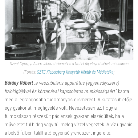
Szent-Györgyi Albert laboratóriumában a Nobel-díj elnyerésének másnapján
(Forrás:
SZTE Klebelsberg Könyvtár Képtár és Médiatéka
)
Bárány Róbert
„a vesztibuláris apparátus (egyensúlyszerv)
fiziológiájával és kórtanával kapcsolatos munkásságáért”
kapta
meg a legrangosabb tudományos elismerést. A kutatás ihletője
egy gyakorlati megfigyelés volt. Nevezetesen az, hogy a
fülmosásban részesült páciensek gyakran elszédültek, ha a
műveletet túl hideg vagy túl meleg vízzel végezték. A víz ugyanis
a belső fülben található egyensúlyrendszert ingerelte.