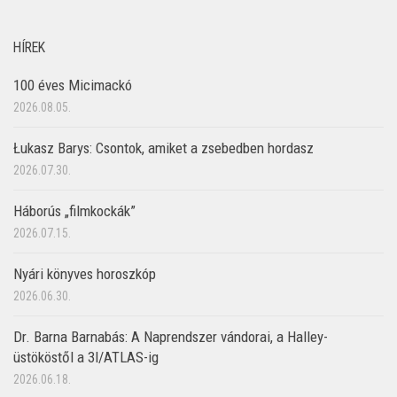
HÍREK
100 éves Micimackó
2026.08.05.
Łukasz Barys: Csontok, amiket a zsebedben hordasz
2026.07.30.
Háborús „filmkockák”
2026.07.15.
Nyári könyves horoszkóp
2026.06.30.
Dr. Barna Barnabás: A Naprendszer vándorai, a Halley-
üstököstől a 3I/ATLAS-ig
2026.06.18.