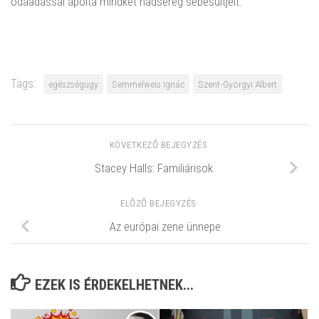
odaadással ápolta mindkét hadsereg sebesültjeit.
Tags:
egészségügy
Semmelweis Ignác
Szent-Györgyi Albert
KÖVETKEZŐ BEJEGYZÉS
Stacey Halls: Familiárisok
ELŐZŐ BEJEGYZÉS
Az európai zene ünnepe
EZEK IS ÉRDEKELHETNEK...