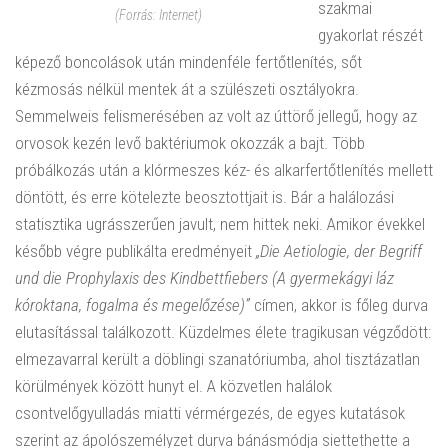
szakmai
(Forrás: Internet)
gyakorlat részét
képező boncolások után mindenféle fertőtlenítés, sőt
kézmosás nélkül mentek át a szülészeti osztályokra.
Semmelweis felismerésében az volt az úttörő jellegű, hogy az
orvosok kezén levő baktériumok okozzák a bajt. Több
próbálkozás után a klórmeszes kéz- és alkarfertőtlenítés mellett
döntött, és erre kötelezte beosztottjait is. Bár a halálozási
statisztika ugrásszerűen javult, nem hittek neki. Amikor évekkel
később végre publikálta eredményeit
„Die Aetiologie, der Begriff
und die Prophylaxis des Kindbettfiebers (A gyermekágyi láz
kóroktana, fogalma és megelőzése)”
címen, akkor is főleg durva
elutasítással találkozott. Küzdelmes élete tragikusan végződött:
elmezavarral került a döblingi szanatóriumba, ahol tisztázatlan
körülmények között hunyt el. A közvetlen halálok
csontvelőgyulladás miatti vérmérgezés, de egyes kutatások
szerint az ápolószemélyzet durva bánásmódja siettethette a