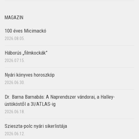
MAGAZIN
100 éves Micimackó
2026.08.05.
Háborús „filmkockák”
2026.07.15.
Nyári könyves horoszkóp
2026.06.30.
Dr. Barna Barnabás: A Naprendszer vándorai, a Halley-
üstököstől a 3I/ATLAS-ig
2026.06.18.
Szieszta-polc nyári sikerlistája
2026.06.12.