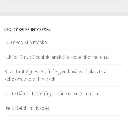
LEGUTÓBBI BEJEGYZÉSEK
100 éves Micimackó
Łukasz Barys: Csontok, amiket a zsebedben hordasz
Kiss Judit Ágnes: A vén fegyverkovácsné plasztikai
sebészhez fordul : versek
Lente Gábor: Tudomány a Dűne univerzumában
Jack Ketchum: Ivadék