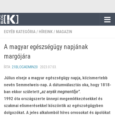
Skip to content
EGYÉB KATEGÓRIA
/
HÍREINK
/
MAGAZIN
A magyar egészségügy napjának
margójára
ÍRTA:
21BLOGADMIN20
·
2023.07.03.
Július elseje a magyar egészségügy napja, közismertebb
nevén Semmelweis-nap. A dátumválasztás oka, hogy 1818-
ban ekkor született
„az anyák megmentője”.
1992 óta országszerte ünnepi megemlékezésekkel és
szakmai elismerésekkel köszöntik az egészségügyben
dolgozókat. A jeles alkalomból híres orvosokat és ápolókat