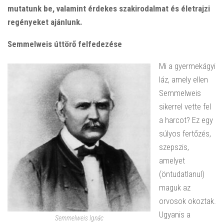
mutatunk be, valamint érdekes szakirodalmat és életrajzi
regényeket ajánlunk.
Semmelweis úttörő felfedezése
Mi a gyermekágyi
láz, amely ellen
Semmelweis
sikerrel vette fel
a harcot? Ez egy
súlyos fertőzés,
szepszis,
amelyet
(öntudatlanul)
maguk az
orvosok okoztak.
Ugyanis a
Semmelweis Ignác