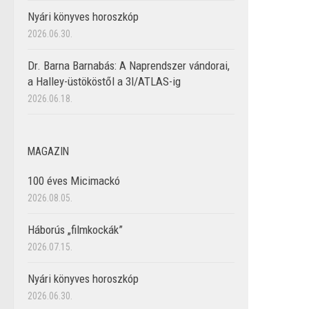
Nyári könyves horoszkóp
2026.06.30.
Dr. Barna Barnabás: A Naprendszer vándorai,
a Halley-üstököstől a 3I/ATLAS-ig
2026.06.18.
MAGAZIN
100 éves Micimackó
2026.08.05.
Háborús „filmkockák”
2026.07.15.
Nyári könyves horoszkóp
2026.06.30.