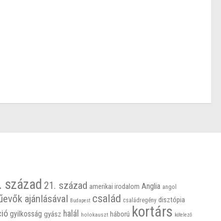
. század
21. század
Anglia
amerikai irodalom
angol
család
űevők ajánlásával
disztópia
családregény
Budapest
kortárs
ció
halál
gyilkosság
gyász
háború
holokauszt
kötelező