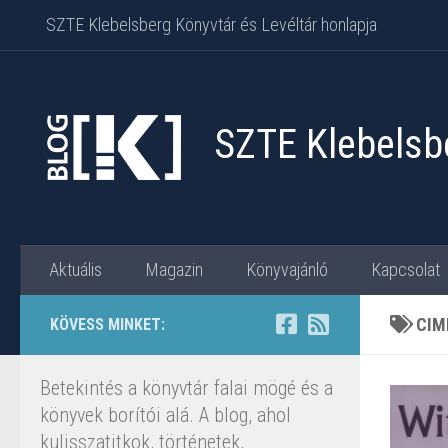
SZTE Klebelsberg Könyvtár és Levéltár honlapja
Skip to content
SZTE Klebelsbe
Aktuális
Magazin
Könyvajánló
Kapcsolat
CIM
KÖVESS MINKET:
Betekintés a könyvtár falai mögé és a
könyvek borítói alá. A blog, ahol
kulisszatitkok, történetek,