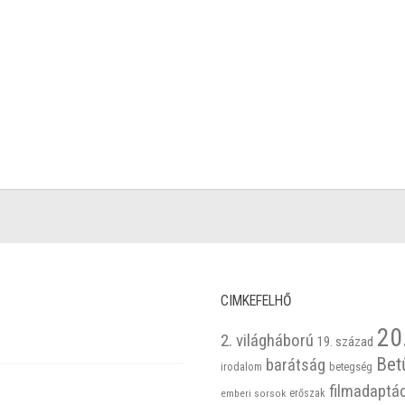
CIMKEFELHŐ
20
2. világháború
19. század
Bet
barátság
betegség
irodalom
filmadaptá
emberi sorsok
erőszak