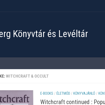
rg Könyvtár és Levéltár
KE:
WITCHCRAFT & OCCULT
E-BOOKS
/
ÉLETMÓD
/
KÖNYVAJÁNLÓ
/
KÖN
Witchcraft continued : Pop