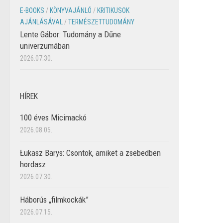
E-BOOKS
/
KÖNYVAJÁNLÓ
/
KRITIKUSOK
AJÁNLÁSÁVAL
/
TERMÉSZETTUDOMÁNY
Lente Gábor: Tudomány a Dűne
univerzumában
2026.07.30.
HÍREK
100 éves Micimackó
2026.08.05.
Łukasz Barys: Csontok, amiket a zsebedben
hordasz
2026.07.30.
Háborús „filmkockák”
2026.07.15.