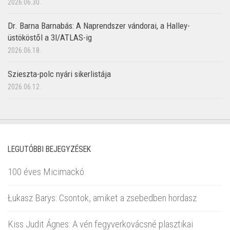
2026.06.30.
Dr. Barna Barnabás: A Naprendszer vándorai, a Halley-
üstököstől a 3I/ATLAS-ig
2026.06.18.
Szieszta-polc nyári sikerlistája
2026.06.12.
LEGUTÓBBI BEJEGYZÉSEK
100 éves Micimackó
Łukasz Barys: Csontok, amiket a zsebedben hordasz
Kiss Judit Ágnes: A vén fegyverkovácsné plasztikai