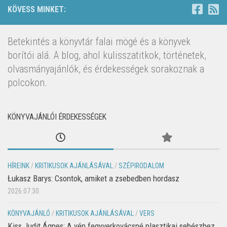
KÖVESS MINKET:
Betekintés a könyvtár falai mögé és a könyvek
borítói alá. A blog, ahol kulisszatitkok, történetek,
olvasmányajánlók, és érdekességek sorakoznak a
polcokon.
KÖNYVAJÁNLÓI ÉRDEKESSÉGEK
HÍREINK
/
KRITIKUSOK AJÁNLÁSÁVAL
/
SZÉPIRODALOM
Łukasz Barys: Csontok, amiket a zsebedben hordasz
2026.07.30.
KÖNYVAJÁNLÓ
/
KRITIKUSOK AJÁNLÁSÁVAL
/
VERS
Kiss Judit Ágnes: A vén fegyverkovácsné plasztikai sebészhez