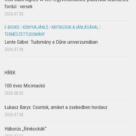
fordul : versek
2026.07.30.
E-BOOKS
/
KÖNYVAJÁNLÓ
/
KRITIKUSOK AJÁNLÁSÁVAL
/
TERMÉSZETTUDOMÁNY
Lente Gábor: Tudomány a Dűne univerzumában
2026.07.30.
HÍREK
100 éves Micimackó
2026.08.05.
Łukasz Barys: Csontok, amiket a zsebedben hordasz
2026.07.30.
Háborús „filmkockák”