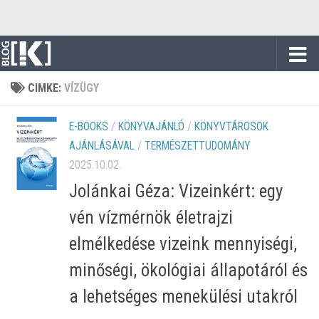
Skip to content
CIMKE:
VÍZÜGY
E-BOOKS
/
KÖNYVAJÁNLÓ
/
KÖNYVTÁROSOK
AJÁNLÁSÁVAL
/
TERMÉSZETTUDOMÁNY
2025.10.02.
Jolánkai Géza: Vizeinkért: egy
vén vízmérnök életrajzi
elmélkedése vizeink mennyiségi,
minőségi, ökológiai állapotáról és
a lehetséges menekülési utakról