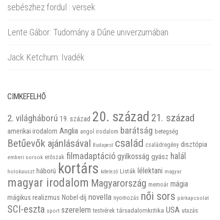
sebészhez fordul : versek
Lente Gábor: Tudomány a Dűne univerzumában
Jack Ketchum: Ivadék
CIMKEFELHŐ
20. század
21. század
2. világháború
19. század
barátság
Anglia
amerikai irodalom
betegség
angol irodalom
család
Betűevők ajánlásával
disztópia
családregény
Budapest
filmadaptáció
halál
gyilkosság
gyász
emberi sorsok
erőszak
kortárs
háború
lélektani
Listák
holokauszt
kötelező
magyar
magyar irodalom
Magyarország
mágia
memoár
női sors
novella
mágikus realizmus
Nobel-díj
nyomozás
párkapcsolat
SCI-eszta
szerelem
USA
társadalomkritika
utazás
sport
testvérek