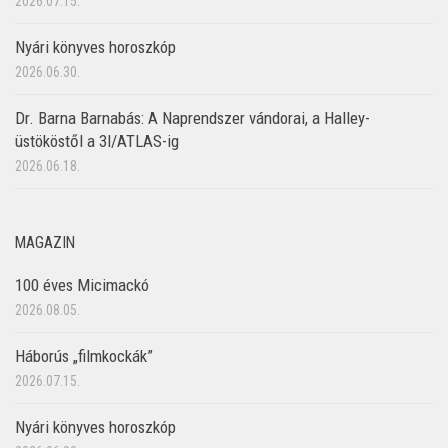
2026.07.15.
Nyári könyves horoszkóp
2026.06.30.
Dr. Barna Barnabás: A Naprendszer vándorai, a Halley-
üstököstől a 3I/ATLAS-ig
2026.06.18.
MAGAZIN
100 éves Micimackó
2026.08.05.
Háborús „filmkockák”
2026.07.15.
Nyári könyves horoszkóp