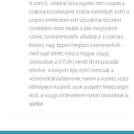
A szerző, Jolánkai Géza ugyanis nem csupán a
szakmai közönségnek szánta memoárját, ezért a
szigorú értelemben vett vízszakmai részeket
rövidebben érinti, inkább a tőle megszokott
színes, történetmesélős stílusban ír a számára
kedves vagy éppen megrázó eseményekről –
mind saját életét, mind a magyar vízügy
(elsősorban a VITUKI) elmúlt fél évszázadát
tekintve. A könyvet épp ezért nemcsak a
vízmérnöktársadalomnak, hanem a vizeket, vizes
élőhelyeket kedvelő, azok jövőjéért felelősséget
érző, a vízügyi történelemre nyitott olvasóknak is
ajánljuk.