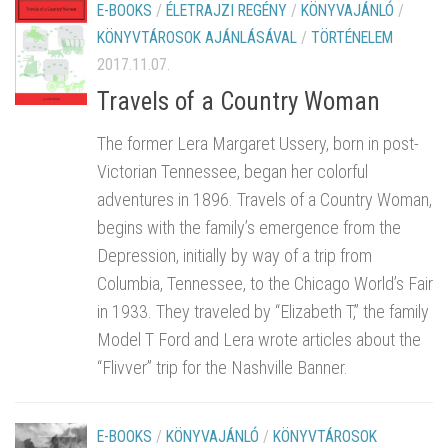
E-BOOKS
/
ÉLETRAJZI REGÉNY
/
KÖNYVAJÁNLÓ
/
KÖNYVTÁROSOK AJÁNLÁSÁVAL
/
TÖRTÉNELEM
2017.11.07.
Travels of a Country Woman
The former Lera Margaret Ussery, born in post-
Victorian Tennessee, began her colorful
adventures in 1896. Travels of a Country Woman,
begins with the family’s emergence from the
Depression, initially by way of a trip from
Columbia, Tennessee, to the Chicago World’s Fair
in 1933. They traveled by “Elizabeth T,” the family
Model T Ford and Lera wrote articles about the
“Flivver” trip for the Nashville Banner.
E-BOOKS
/
KÖNYVAJÁNLÓ
/
KÖNYVTÁROSOK