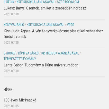
HÍREINK
/
KRITIKUSOK AJÁNLÁSÁVAL
/
SZÉPIRODALOM
Łukasz Barys: Csontok, amiket a zsebedben hordasz
2026.07.30.
KÖNYVAJÁNLÓ
/
KRITIKUSOK AJÁNLÁSÁVAL
/
VERS
Kiss Judit Ágnes: A vén fegyverkovácsné plasztikai sebészhez
fordul : versek
2026.07.30.
E-BOOKS
/
KÖNYVAJÁNLÓ
/
KRITIKUSOK AJÁNLÁSÁVAL
/
TERMÉSZETTUDOMÁNY
Lente Gábor: Tudomány a Dűne univerzumában
2026.07.30.
HÍREK
100 éves Micimackó
2026.08.05.