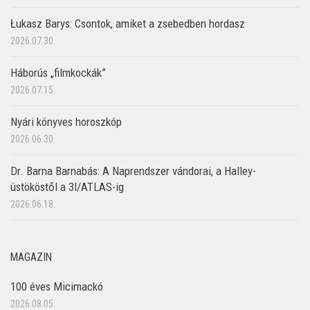
Łukasz Barys: Csontok, amiket a zsebedben hordasz
2026.07.30.
Háborús „filmkockák”
2026.07.15.
Nyári könyves horoszkóp
2026.06.30.
Dr. Barna Barnabás: A Naprendszer vándorai, a Halley-
üstököstől a 3I/ATLAS-ig
2026.06.18.
MAGAZIN
100 éves Micimackó
2026.08.05.