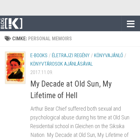
Skip to content
CIMKE:
PERSONAL MEMOIRS
E-BOOKS
/
ÉLETRAJZI REGÉNY
/
KÖNYVAJÁNLÓ
/
KÖNYVTÁROSOK AJÁNLÁSÁVAL
2017.11.09.
My Decade at Old Sun, My
Lifetime of Hell
Arthur Bear Chief suffered both sexual and
psychological abuse during his time at Old Sun
Residential school in Gleichen on the Siksika
Nation. My Decade at Old Sun, My Lifetime of