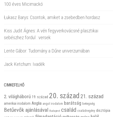
100 éves Micimackó
Łukasz Barys: Csontok, amiket a zsebedben hordasz
Kiss Judit Ágnes: A vén fegyverkovácsné plasztikai
sebészhez fordul : versek
Lente Gábor: Tudomány a Dűne univerzumában
Jack Ketchum: Ivadék
CIMKEFELHŐ
20. század
21. század
2. világháború
19. század
barátság
Anglia
amerikai irodalom
betegség
angol irodalom
család
Betűevők ajánlásával
disztópia
családregény
Budapest
filmadaptáció
halál
gyilkosság
gyász