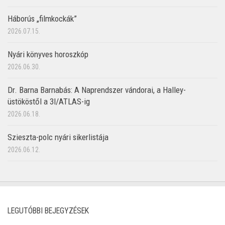
Háborús „filmkockák”
2026.07.15.
Nyári könyves horoszkóp
2026.06.30.
Dr. Barna Barnabás: A Naprendszer vándorai, a Halley-
üstököstől a 3I/ATLAS-ig
2026.06.18.
Szieszta-polc nyári sikerlistája
2026.06.12.
LEGUTÓBBI BEJEGYZÉSEK