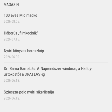
MAGAZIN
100 éves Micimackó
2026.08.05.
Háborús „filmkockák”
2026.07.15.
Nyári könyves horoszkóp
2026.06.30.
Dr. Barna Barnabás: A Naprendszer vándorai, a Halley-
üstököstől a 3I/ATLAS-ig
2026.06.18.
Szieszta-polc nyári sikerlistája
2026.06.12.