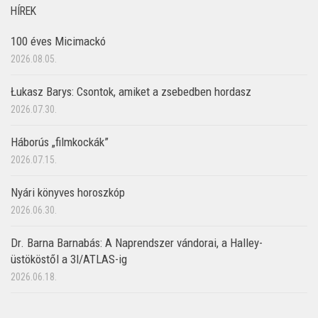
HÍREK
100 éves Micimackó
2026.08.05.
Łukasz Barys: Csontok, amiket a zsebedben hordasz
2026.07.30.
Háborús „filmkockák”
2026.07.15.
Nyári könyves horoszkóp
2026.06.30.
Dr. Barna Barnabás: A Naprendszer vándorai, a Halley-
üstököstől a 3I/ATLAS-ig
2026.06.18.