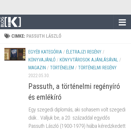
Skip to content
CIMKE:
PASSUTH LÁSZLÓ
EGYÉB KATEGÓRIA
/
ÉLETRAJZI REGÉNY
/
KÖNYVAJÁNLÓ
/
KÖNYVTÁROSOK AJÁNLÁSÁVAL
/
MAGAZIN
/
TÖRTÉNELEM
/
TÖRTÉNELMI REGÉNY
2022.05.30.
Passuth, a történelmi regényíró
és emlékíró
Egy szegedi diplomás, aki sohasem volt szegedi
diák… Valljuk be, a 20. századdal egyidős
Passuth László (1900-1979) hiába kéredzkedett