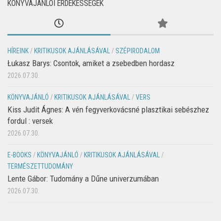
KÖNYVAJÁNLÓI ÉRDEKESSÉGEK
HÍREINK
/
KRITIKUSOK AJÁNLÁSÁVAL
/
SZÉPIRODALOM
Łukasz Barys: Csontok, amiket a zsebedben hordasz
2026.07.30.
KÖNYVAJÁNLÓ
/
KRITIKUSOK AJÁNLÁSÁVAL
/
VERS
Kiss Judit Ágnes: A vén fegyverkovácsné plasztikai sebészhez
fordul : versek
2026.07.30.
E-BOOKS
/
KÖNYVAJÁNLÓ
/
KRITIKUSOK AJÁNLÁSÁVAL
/
TERMÉSZETTUDOMÁNY
Lente Gábor: Tudomány a Dűne univerzumában
2026.07.30.