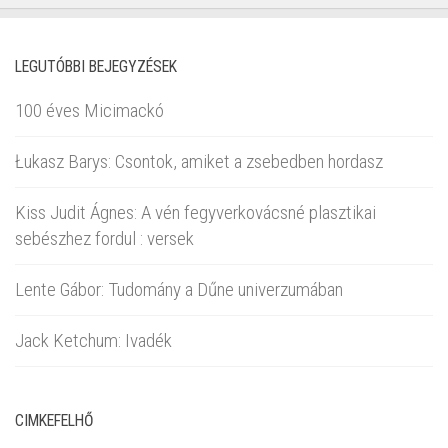
LEGUTÓBBI BEJEGYZÉSEK
100 éves Micimackó
Łukasz Barys: Csontok, amiket a zsebedben hordasz
Kiss Judit Ágnes: A vén fegyverkovácsné plasztikai
sebészhez fordul : versek
Lente Gábor: Tudomány a Dűne univerzumában
Jack Ketchum: Ivadék
CIMKEFELHŐ