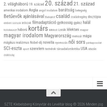
20. század
21. század
2. világháború
19. század
barátság
Anglia
amerikai irodalom
betegség
angol irodalom
család
Betűevők ajánlásával
disztópia
családregény
Budapest
filmadaptáció
halál
gyilkosság
gyász
emberi sorsok
erőszak
kortárs
háború
lélektani
Listák
holokauszt
kötelező
magyar
magyar irodalom
Magyarország
mágia
memoár
női sors
novella
mágikus realizmus
Nobel-díj
nyomozás
párkapcsolat
SCI-eszta
szerelem
USA
társadalomkritika
utazás
sport
testvérek
zsidóság
SZTE Klebelsberg Könyvtár és Levéltár blog © 2026 Minden jog