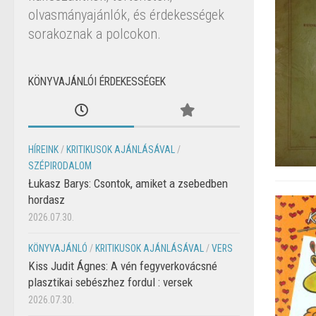
olvasmányajánlók, és érdekességek
sorakoznak a polcokon.
KÖNYVAJÁNLÓI ÉRDEKESSÉGEK
HÍREINK
/
KRITIKUSOK AJÁNLÁSÁVAL
/
SZÉPIRODALOM
Łukasz Barys: Csontok, amiket a zsebedben
hordasz
2026.07.30.
KÖNYVAJÁNLÓ
/
KRITIKUSOK AJÁNLÁSÁVAL
/
VERS
Kiss Judit Ágnes: A vén fegyverkovácsné
plasztikai sebészhez fordul : versek
2026.07.30.