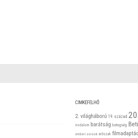
CIMKEFELHŐ
20
2. világháború
19. század
Bet
barátság
betegség
irodalom
filmadaptá
emberi sorsok
erőszak