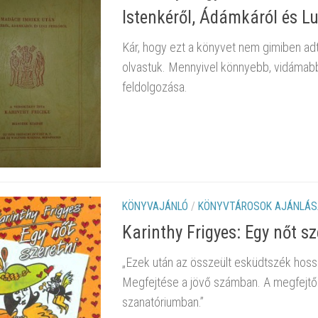
Istenkéről, Ádámkáról és Lu
Kár, hogy ezt a könyvet nem gimiben ad
olvastuk. Mennyivel könnyebb, vidámabb
feldolgozása.
KÖNYVAJÁNLÓ
/
KÖNYVTÁROSOK AJÁNLÁS
Karinthy Frigyes: Egy nőt sz
„Ezek után az összeült esküdtszék hossz
Megfejtése a jövő számban. A megfejtők
szanatóriumban.”