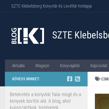
SZTE Klebelsberg Könyvtár és Levéltár honlapja
Skip to content
SZTE Klebelsbe
Aktuális
Magazin
Könyvajánló
Kapcsolat
CIM
KÖVESS MINKET:
Betekintés a könyvtár falai mögé és a
könyvek borítói alá. A blog, ahol
kulisszatitkok, történetek,