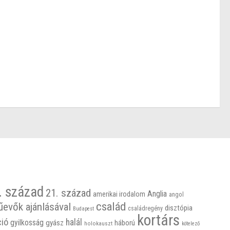
. század
21. század
Anglia
amerikai irodalom
angol
család
űevők ajánlásával
disztópia
családregény
Budapest
kortárs
ció
halál
gyilkosság
gyász
háború
holokauszt
kötelező