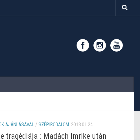
OK AJÁNLÁSÁVAL
/
SZÉPIRODALOM
2018.01.24.
ke tragédiája : Madách Imrike után