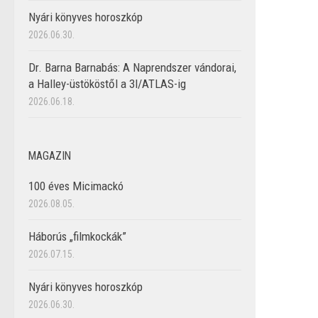
Nyári könyves horoszkóp
2026.06.30.
Dr. Barna Barnabás: A Naprendszer vándorai,
a Halley-üstököstől a 3I/ATLAS-ig
2026.06.18.
MAGAZIN
100 éves Micimackó
2026.08.05.
Háborús „filmkockák”
2026.07.15.
Nyári könyves horoszkóp
2026.06.30.