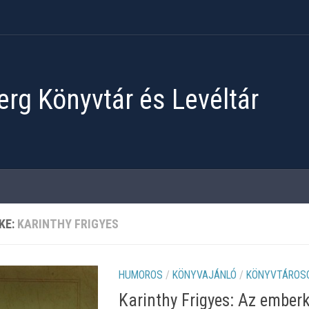
rg Könyvtár és Levéltár
KE:
KARINTHY FRIGYES
HUMOROS
/
KÖNYVAJÁNLÓ
/
KÖNYVTÁROS
Karinthy Frigyes: Az ember