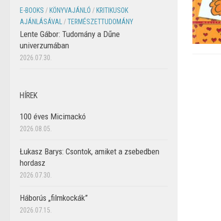
E-BOOKS
/
KÖNYVAJÁNLÓ
/
KRITIKUSOK
AJÁNLÁSÁVAL
/
TERMÉSZETTUDOMÁNY
Lente Gábor: Tudomány a Dűne
univerzumában
2026.07.30.
HÍREK
100 éves Micimackó
2026.08.05.
Łukasz Barys: Csontok, amiket a zsebedben
hordasz
2026.07.30.
Háborús „filmkockák”
2026.07.15.