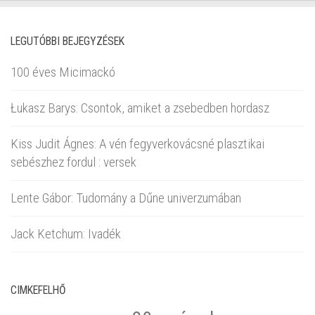
LEGUTÓBBI BEJEGYZÉSEK
100 éves Micimackó
Łukasz Barys: Csontok, amiket a zsebedben hordasz
Kiss Judit Ágnes: A vén fegyverkovácsné plasztikai
sebészhez fordul : versek
Lente Gábor: Tudomány a Dűne univerzumában
Jack Ketchum: Ivadék
CIMKEFELHŐ