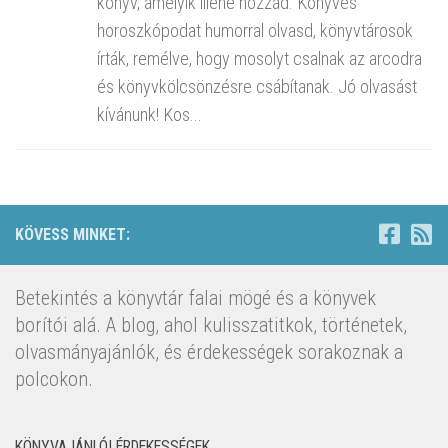
könyv, amelyik illene hozzád. Könyves
horoszkópodat humorral olvasd, könyvtárosok
írták, remélve, hogy mosolyt csalnak az arcodra
és könyvkölcsönzésre csábítanak. Jó olvasást
kívánunk! Kos...
KÖVESS MINKET:
Betekintés a könyvtár falai mögé és a könyvek
borítói alá. A blog, ahol kulisszatitkok, történetek,
olvasmányajánlók, és érdekességek sorakoznak a
polcokon.
KÖNYVAJÁNLÓI ÉRDEKESSÉGEK