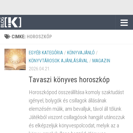
Skip to content
CIMKE:
HOROSZKÓP
EGYÉB KATEGÓRIA
/
KÖNYVAJÁNLÓ
/
KÖNYVTÁROSOK AJÁNLÁSÁVAL
/
MAGAZIN
2026.04.21.
Tavaszi könyves horoszkóp
Horoszkópod összeállítása komoly szaktudást
igényel, bolygók és csillagok állásának
elemzésén múlik, ami bevalljuk, távol áll tőlünk.
Játékból viszont csillagjósok hangját utánozzuk
és elképzeljük könyvespolcodat, melyik az a