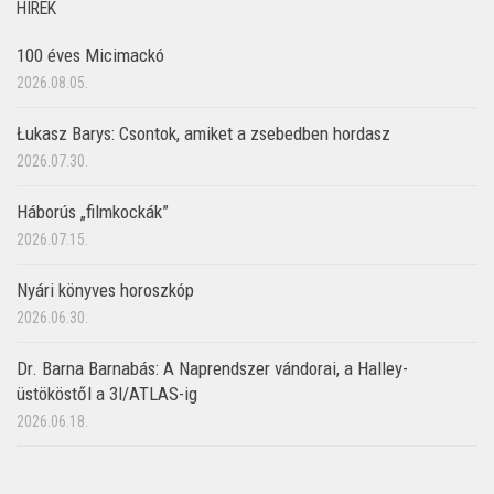
HÍREK
100 éves Micimackó
2026.08.05.
Łukasz Barys: Csontok, amiket a zsebedben hordasz
2026.07.30.
Háborús „filmkockák”
2026.07.15.
Nyári könyves horoszkóp
2026.06.30.
Dr. Barna Barnabás: A Naprendszer vándorai, a Halley-
üstököstől a 3I/ATLAS-ig
2026.06.18.