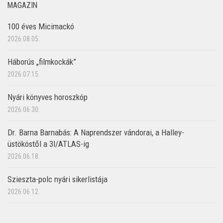
MAGAZIN
100 éves Micimackó
2026.08.05.
Háborús „filmkockák”
2026.07.15.
Nyári könyves horoszkóp
2026.06.30.
Dr. Barna Barnabás: A Naprendszer vándorai, a Halley-
üstököstől a 3I/ATLAS-ig
2026.06.18.
Szieszta-polc nyári sikerlistája
2026.06.12.