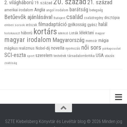
20. század
21. század
2. világháború
19. század
barátság
Anglia
amerikai irodalom
betegség
angol irodalom
család
Betűevők ajánlásával
disztópia
családregény
Budapest
filmadaptáció
halál
gyilkosság
gyász
emberi sorsok
erőszak
kortárs
háború
lélektani
Listák
holokauszt
kötelező
magyar
magyar irodalom
Magyarország
mágia
memoár
női sors
novella
mágikus realizmus
Nobel-díj
nyomozás
párkapcsolat
SCI-eszta
szerelem
USA
társadalomkritika
utazás
sport
testvérek
zsidóság
SZTE Klebelsberg Könyvtár és Levéltár blog © 2026 Minden jog