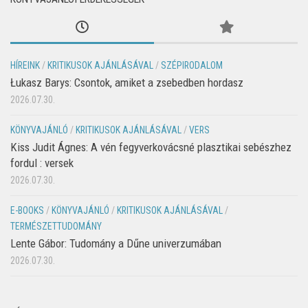
HÍREINK
/
KRITIKUSOK AJÁNLÁSÁVAL
/
SZÉPIRODALOM
Łukasz Barys: Csontok, amiket a zsebedben hordasz
2026.07.30.
KÖNYVAJÁNLÓ
/
KRITIKUSOK AJÁNLÁSÁVAL
/
VERS
Kiss Judit Ágnes: A vén fegyverkovácsné plasztikai sebészhez
fordul : versek
2026.07.30.
E-BOOKS
/
KÖNYVAJÁNLÓ
/
KRITIKUSOK AJÁNLÁSÁVAL
/
TERMÉSZETTUDOMÁNY
Lente Gábor: Tudomány a Dűne univerzumában
2026.07.30.