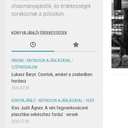
olvasmányajánlók, és érdekességek
sorakoznak a polcokon.
KÖNYVAJÁNLÓI ÉRDEKESSÉGEK
HÍREINK
/
KRITIKUSOK AJÁNLÁSÁVAL
/
SZÉPIRODALOM
Łukasz Barys: Csontok, amiket a zsebedben
hordasz
2026.07.30.
KÖNYVAJÁNLÓ
/
KRITIKUSOK AJÁNLÁSÁVAL
/
VERS
Kiss Judit Ágnes: A vén fegyverkovácsné
plasztikai sebészhez fordul : versek
2026.07.30.