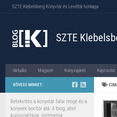
SZTE Klebelsberg Könyvtár és Levéltár honlapja
Skip to content
SZTE Klebelsbe
Aktuális
Magazin
Könyvajánló
Kapcsolat
CIM
KÖVESS MINKET:
Betekintés a könyvtár falai mögé és a
könyvek borítói alá. A blog, ahol
kulisszatitkok, történetek,