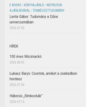
E-BOOKS
/
KÖNYVAJÁNLÓ
/
KRITIKUSOK
AJÁNLÁSÁVAL
/
TERMÉSZETTUDOMÁNY
Lente Gábor: Tudomány a Dűne
univerzumában
2026.07.30.
HÍREK
100 éves Micimackó
2026.08.05.
Łukasz Barys: Csontok, amiket a zsebedben
hordasz
2026.07.30.
Háborús „filmkockák”
2026.07.15.