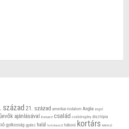
. század
21. század
Anglia
amerikai irodalom
angol
család
űevők ajánlásával
disztópia
családregény
Budapest
kortárs
ció
halál
gyilkosság
gyász
háború
holokauszt
kötelező