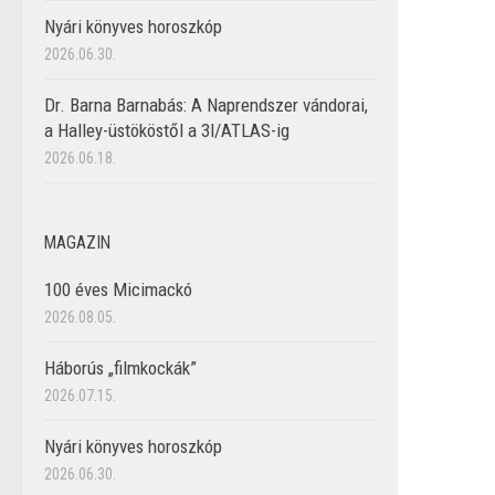
Nyári könyves horoszkóp
2026.06.30.
Dr. Barna Barnabás: A Naprendszer vándorai,
a Halley-üstököstől a 3I/ATLAS-ig
2026.06.18.
MAGAZIN
100 éves Micimackó
2026.08.05.
Háborús „filmkockák”
2026.07.15.
Nyári könyves horoszkóp
2026.06.30.