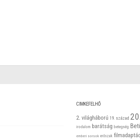
CIMKEFELHŐ
20
2. világháború
19. század
Bet
barátság
betegség
irodalom
filmadaptá
emberi sorsok
erőszak