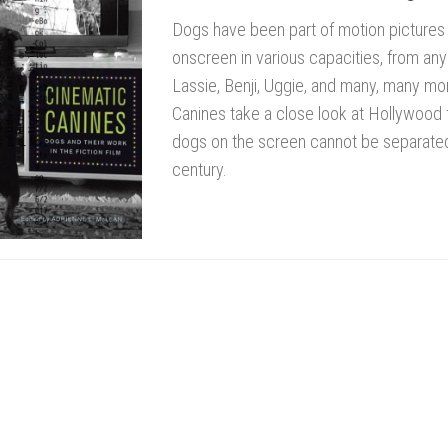
Dogs have been part of motion pictures
onscreen in various capacities, from any 
Lassie, Benji, Uggie, and many, many mor
Canines take a close look at Hollywood f
dogs on the screen cannot be separated 
century.