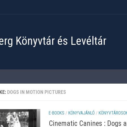
rg Könyvtár és Levéltár
KE:
DOGS IN MOTION PICTURES
E-BOOKS
/
KÖNYVAJÁNLÓ
/
KÖNYVTÁROSOK
Cinematic Canines : Dogs an