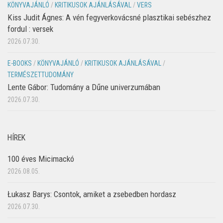
KÖNYVAJÁNLÓ
/
KRITIKUSOK AJÁNLÁSÁVAL
/
VERS
Kiss Judit Ágnes: A vén fegyverkovácsné plasztikai sebészhez
fordul : versek
2026.07.30.
E-BOOKS
/
KÖNYVAJÁNLÓ
/
KRITIKUSOK AJÁNLÁSÁVAL
/
TERMÉSZETTUDOMÁNY
Lente Gábor: Tudomány a Dűne univerzumában
2026.07.30.
HÍREK
100 éves Micimackó
2026.08.05.
Łukasz Barys: Csontok, amiket a zsebedben hordasz
2026.07.30.