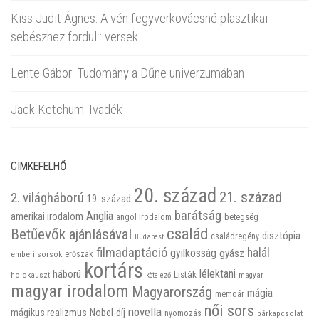
Kiss Judit Ágnes: A vén fegyverkovácsné plasztikai
sebészhez fordul : versek
Lente Gábor: Tudomány a Dűne univerzumában
Jack Ketchum: Ivadék
CIMKEFELHŐ
20. század
21. század
2. világháború
19. század
barátság
Anglia
amerikai irodalom
betegség
angol irodalom
család
Betűevők ajánlásával
disztópia
családregény
Budapest
filmadaptáció
halál
gyilkosság
gyász
emberi sorsok
erőszak
kortárs
háború
lélektani
Listák
holokauszt
kötelező
magyar
magyar irodalom
Magyarország
mágia
memoár
női sors
novella
mágikus realizmus
Nobel-díj
nyomozás
párkapcsolat