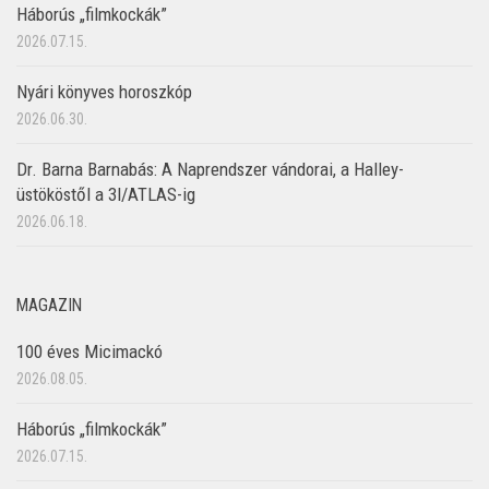
Háborús „filmkockák”
2026.07.15.
Nyári könyves horoszkóp
2026.06.30.
Dr. Barna Barnabás: A Naprendszer vándorai, a Halley-
üstököstől a 3I/ATLAS-ig
2026.06.18.
MAGAZIN
100 éves Micimackó
2026.08.05.
Háborús „filmkockák”
2026.07.15.