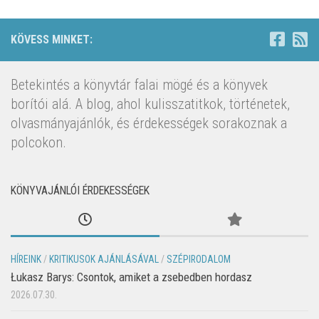
KÖVESS MINKET:
Betekintés a könyvtár falai mögé és a könyvek
borítói alá. A blog, ahol kulisszatitkok, történetek,
olvasmányajánlók, és érdekességek sorakoznak a
polcokon.
KÖNYVAJÁNLÓI ÉRDEKESSÉGEK
HÍREINK
/
KRITIKUSOK AJÁNLÁSÁVAL
/
SZÉPIRODALOM
Łukasz Barys: Csontok, amiket a zsebedben hordasz
2026.07.30.