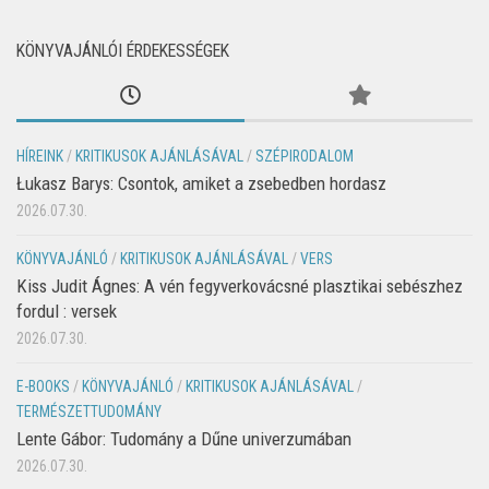
KÖNYVAJÁNLÓI ÉRDEKESSÉGEK
HÍREINK
/
KRITIKUSOK AJÁNLÁSÁVAL
/
SZÉPIRODALOM
Łukasz Barys: Csontok, amiket a zsebedben hordasz
2026.07.30.
KÖNYVAJÁNLÓ
/
KRITIKUSOK AJÁNLÁSÁVAL
/
VERS
Kiss Judit Ágnes: A vén fegyverkovácsné plasztikai sebészhez
fordul : versek
2026.07.30.
E-BOOKS
/
KÖNYVAJÁNLÓ
/
KRITIKUSOK AJÁNLÁSÁVAL
/
TERMÉSZETTUDOMÁNY
Lente Gábor: Tudomány a Dűne univerzumában
2026.07.30.