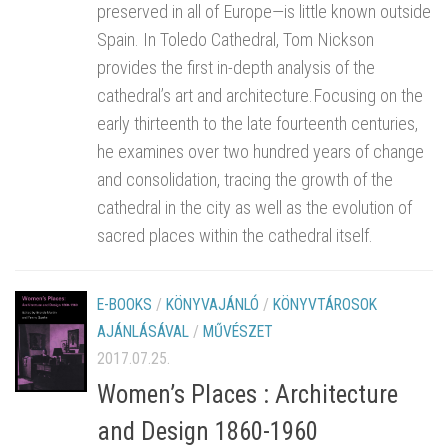
preserved in all of Europe—is little known outside
Spain. In Toledo Cathedral, Tom Nickson
provides the first in-depth analysis of the
cathedral’s art and architecture.Focusing on the
early thirteenth to the late fourteenth centuries,
he examines over two hundred years of change
and consolidation, tracing the growth of the
cathedral in the city as well as the evolution of
sacred places within the cathedral itself.
E-BOOKS
/
KÖNYVAJÁNLÓ
/
KÖNYVTÁROSOK
AJÁNLÁSÁVAL
/
MŰVÉSZET
2017.07.25.
Women’s Places : Architecture
and Design 1860-1960