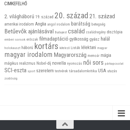
CIMKEFELHŐ
20. század
21. század
2. világháború
19. század
barátság
Anglia
amerikai irodalom
betegség
angol irodalom
család
Betűevők ajánlásával
disztópia
családregény
Budapest
filmadaptáció
halál
gyilkosság
gyász
emberi sorsok
erőszak
kortárs
háború
lélektani
Listák
holokauszt
kötelező
magyar
magyar irodalom
Magyarország
mágia
memoár
női sors
novella
mágikus realizmus
Nobel-díj
nyomozás
párkapcsolat
SCI-eszta
szerelem
USA
társadalomkritika
utazás
sport
testvérek
zsidóság