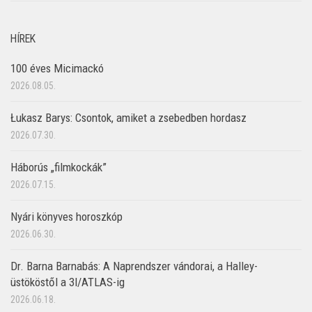
HÍREK
100 éves Micimackó
2026.08.05.
Łukasz Barys: Csontok, amiket a zsebedben hordasz
2026.07.30.
Háborús „filmkockák”
2026.07.15.
Nyári könyves horoszkóp
2026.06.30.
Dr. Barna Barnabás: A Naprendszer vándorai, a Halley-
üstököstől a 3I/ATLAS-ig
2026.06.18.