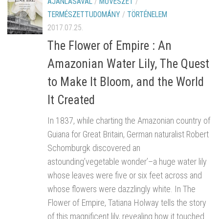
AJÁNLÁSÁVAL
/
MŰVÉSZET
/
TERMÉSZETTUDOMÁNY
/
TÖRTÉNELEM
2017.07.25.
The Flower of Empire : An
Amazonian Water Lily, The Quest
to Make It Bloom, and the World
It Created
In 1837, while charting the Amazonian country of
Guiana for Great Britain, German naturalist Robert
Schomburgk discovered an
astounding’vegetable wonder’–a huge water lily
whose leaves were five or six feet across and
whose flowers were dazzlingly white. In The
Flower of Empire, Tatiana Holway tells the story
of this magnificent lily, revealing how it touched