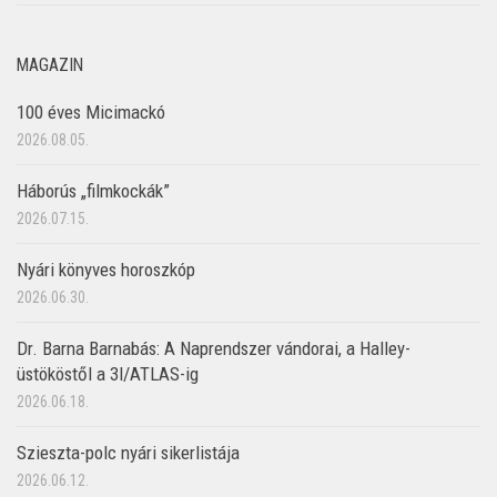
MAGAZIN
100 éves Micimackó
2026.08.05.
Háborús „filmkockák”
2026.07.15.
Nyári könyves horoszkóp
2026.06.30.
Dr. Barna Barnabás: A Naprendszer vándorai, a Halley-
üstököstől a 3I/ATLAS-ig
2026.06.18.
Szieszta-polc nyári sikerlistája
2026.06.12.