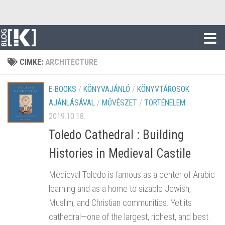
Skip to content
CIMKE:
ARCHITECTURE
E-BOOKS
/
KÖNYVAJÁNLÓ
/
KÖNYVTÁROSOK
AJÁNLÁSÁVAL
/
MŰVÉSZET
/
TÖRTÉNELEM
2019.10.18.
Toledo Cathedral : Building
Histories in Medieval Castile
Medieval Toledo is famous as a center of Arabic
learning and as a home to sizable Jewish,
Muslim, and Christian communities. Yet its
cathedral—one of the largest, richest, and best