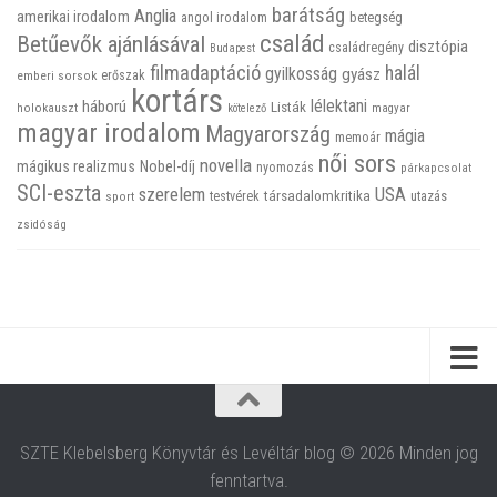
barátság
Anglia
amerikai irodalom
betegség
angol irodalom
család
Betűevők ajánlásával
disztópia
családregény
Budapest
filmadaptáció
halál
gyilkosság
gyász
emberi sorsok
erőszak
kortárs
háború
lélektani
Listák
holokauszt
kötelező
magyar
magyar irodalom
Magyarország
mágia
memoár
női sors
novella
mágikus realizmus
Nobel-díj
nyomozás
párkapcsolat
SCI-eszta
szerelem
USA
társadalomkritika
utazás
sport
testvérek
zsidóság
SZTE Klebelsberg Könyvtár és Levéltár blog © 2026 Minden jog
fenntartva.