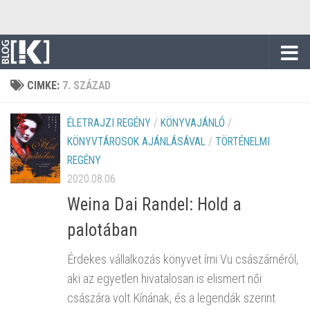
Skip to content
CIMKE:
7. SZÁZAD
ÉLETRAJZI REGÉNY
/
KÖNYVAJÁNLÓ
/
KÖNYVTÁROSOK AJÁNLÁSÁVAL
/
TÖRTÉNELMI
REGÉNY
2020.08.06.
Weina Dai Randel: Hold a
palotában
Érdekes vállalkozás könyvet írni Vu császárnéról,
aki az egyetlen hivatalosan is elismert női
császára volt Kínának, és a legendák szerint