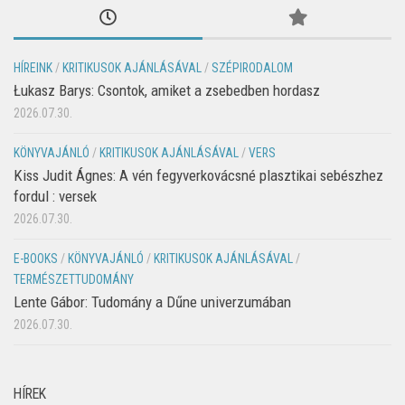
HÍREINK
/
KRITIKUSOK AJÁNLÁSÁVAL
/
SZÉPIRODALOM
Łukasz Barys: Csontok, amiket a zsebedben hordasz
2026.07.30.
KÖNYVAJÁNLÓ
/
KRITIKUSOK AJÁNLÁSÁVAL
/
VERS
Kiss Judit Ágnes: A vén fegyverkovácsné plasztikai sebészhez
fordul : versek
2026.07.30.
E-BOOKS
/
KÖNYVAJÁNLÓ
/
KRITIKUSOK AJÁNLÁSÁVAL
/
TERMÉSZETTUDOMÁNY
Lente Gábor: Tudomány a Dűne univerzumában
2026.07.30.
HÍREK