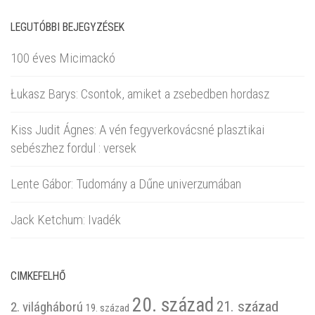
LEGUTÓBBI BEJEGYZÉSEK
100 éves Micimackó
Łukasz Barys: Csontok, amiket a zsebedben hordasz
Kiss Judit Ágnes: A vén fegyverkovácsné plasztikai
sebészhez fordul : versek
Lente Gábor: Tudomány a Dűne univerzumában
Jack Ketchum: Ivadék
CIMKEFELHŐ
20. század
21. század
2. világháború
19. század