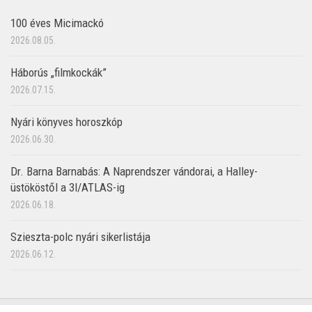
100 éves Micimackó
2026.08.05.
Háborús „filmkockák”
2026.07.15.
Nyári könyves horoszkóp
2026.06.30.
Dr. Barna Barnabás: A Naprendszer vándorai, a Halley-
üstököstől a 3I/ATLAS-ig
2026.06.18.
Szieszta-polc nyári sikerlistája
2026.06.12.