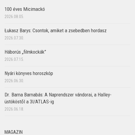
100 éves Micimackó
2026.08.05.
Łukasz Barys: Csontok, amiket a zsebedben hordasz
2026.07.30.
Háborús „filmkockák”
2026.07.15.
Nyári könyves horoszkóp
2026.06.30.
Dr. Barna Barnabás: A Naprendszer vándorai, a Halley-
üstököstől a 3I/ATLAS-ig
2026.06.18.
MAGAZIN