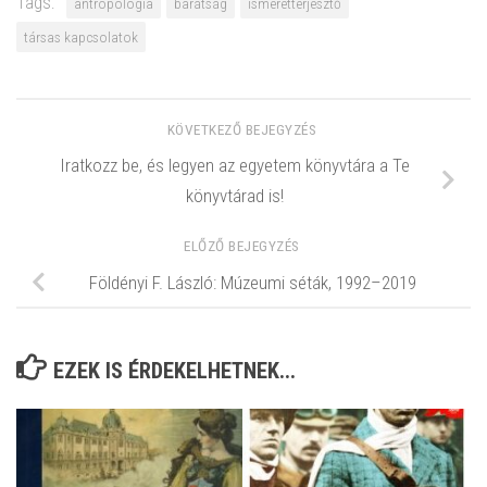
Tags:
antropológia
barátság
ismeretterjesztő
társas kapcsolatok
KÖVETKEZŐ BEJEGYZÉS
Iratkozz be, és legyen az egyetem könyvtára a Te
könyvtárad is!
ELŐZŐ BEJEGYZÉS
Földényi F. László: Múzeumi séták, 1992–2019
EZEK IS ÉRDEKELHETNEK...