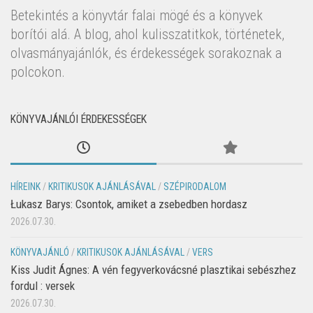
Betekintés a könyvtár falai mögé és a könyvek
borítói alá. A blog, ahol kulisszatitkok, történetek,
olvasmányajánlók, és érdekességek sorakoznak a
polcokon.
KÖNYVAJÁNLÓI ÉRDEKESSÉGEK
HÍREINK
/
KRITIKUSOK AJÁNLÁSÁVAL
/
SZÉPIRODALOM
Łukasz Barys: Csontok, amiket a zsebedben hordasz
2026.07.30.
KÖNYVAJÁNLÓ
/
KRITIKUSOK AJÁNLÁSÁVAL
/
VERS
Kiss Judit Ágnes: A vén fegyverkovácsné plasztikai sebészhez
fordul : versek
2026.07.30.