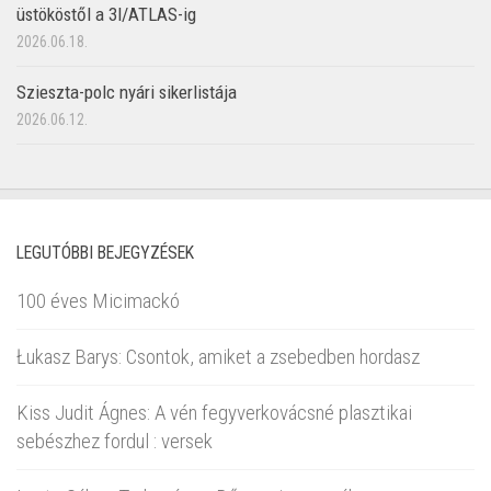
üstököstől a 3I/ATLAS-ig
2026.06.18.
Szieszta-polc nyári sikerlistája
2026.06.12.
LEGUTÓBBI BEJEGYZÉSEK
100 éves Micimackó
Łukasz Barys: Csontok, amiket a zsebedben hordasz
Kiss Judit Ágnes: A vén fegyverkovácsné plasztikai
sebészhez fordul : versek