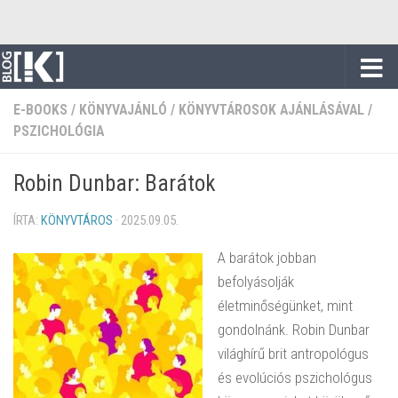
Skip to content
E-BOOKS
/
KÖNYVAJÁNLÓ
/
KÖNYVTÁROSOK AJÁNLÁSÁVAL
/
PSZICHOLÓGIA
Robin Dunbar: Barátok
ÍRTA:
KÖNYVTÁROS
·
2025.09.05.
A barátok jobban
befolyásolják
életminőségünket, mint
gondolnánk. Robin Dunbar
világhírű brit antropológus
és evolúciós pszichológus