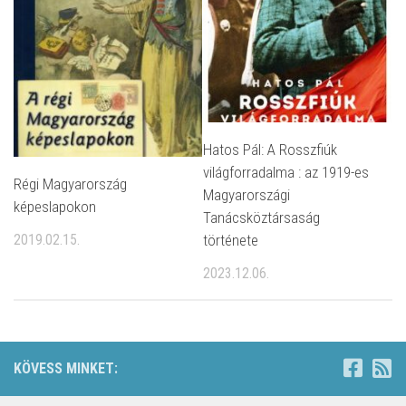
Hatos Pál: A Rosszfiúk
világforradalma : az 1919-es
Régi Magyarország
Magyarországi
képeslapokon
Tanácsköztársaság
2019.02.15.
története
2023.12.06.
KÖVESS MINKET: