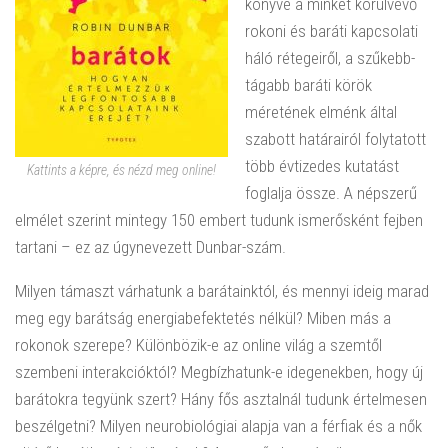
könyve a minket körülvevő
rokoni és baráti kapcsolati
háló rétegeiről, a szűkebb-
tágabb baráti körök
méretének elménk által
szabott határairól folytatott
több évtizedes kutatást
Kattints a képre, és nézd meg online!
foglalja össze. A népszerű
elmélet szerint mintegy 150 embert tudunk ismerősként fejben
tartani – ez az úgynevezett Dunbar-szám.
Milyen támaszt várhatunk a barátainktól, és mennyi ideig marad
meg egy barátság energiabefektetés nélkül? Miben más a
rokonok szerepe? Különbözik-e az online világ a szemtől
szembeni interakcióktól? Megbízhatunk-e idegenekben, hogy új
barátokra tegyünk szert? Hány fős asztalnál tudunk értelmesen
beszélgetni? Milyen neurobiológiai alapja van a férfiak és a nők