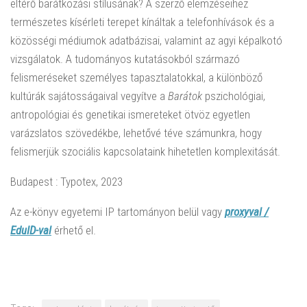
eltérő barátkozási stílusának? A szerző elemzéseihez
természetes kísérleti terepet kínáltak a telefonhívások és a
közösségi médiumok adatbázisai, valamint az agyi képalkotó
vizsgálatok. A tudományos kutatásokból származó
felismeréseket személyes tapasztalatokkal, a különböző
kultúrák sajátosságaival vegyítve a
Barátok
pszichológiai,
antropológiai és genetikai ismereteket ötvöz egyetlen
varázslatos szövedékbe, lehetővé téve számunkra, hogy
felismerjük szociális kapcsolataink hihetetlen komplexitását.
Budapest : Typotex, 2023
Az e-könyv egyetemi IP tartományon belül vagy
proxyval /
EduID-val
érhető el.