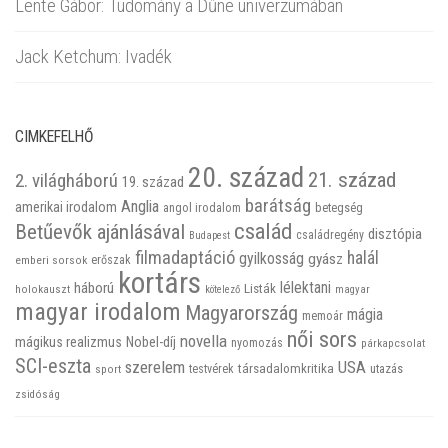
Lente Gábor: Tudomány a Dűne univerzumában
Jack Ketchum: Ivadék
CIMKEFELHŐ
20. század
21. század
2. világháború
19. század
barátság
Anglia
amerikai irodalom
betegség
angol irodalom
család
Betűevők ajánlásával
disztópia
családregény
Budapest
filmadaptáció
halál
gyilkosság
gyász
emberi sorsok
erőszak
kortárs
háború
lélektani
Listák
holokauszt
kötelező
magyar
magyar irodalom
Magyarország
mágia
memoár
női sors
novella
mágikus realizmus
Nobel-díj
nyomozás
párkapcsolat
SCI-eszta
szerelem
USA
társadalomkritika
utazás
sport
testvérek
zsidóság