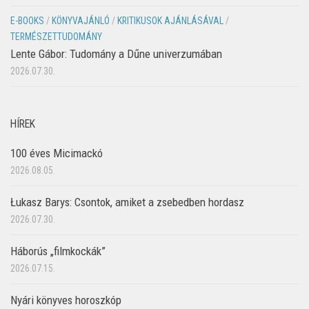
E-BOOKS
/
KÖNYVAJÁNLÓ
/
KRITIKUSOK AJÁNLÁSÁVAL
/
TERMÉSZETTUDOMÁNY
Lente Gábor: Tudomány a Dűne univerzumában
2026.07.30.
HÍREK
100 éves Micimackó
2026.08.05.
Łukasz Barys: Csontok, amiket a zsebedben hordasz
2026.07.30.
Háborús „filmkockák”
2026.07.15.
Nyári könyves horoszkóp