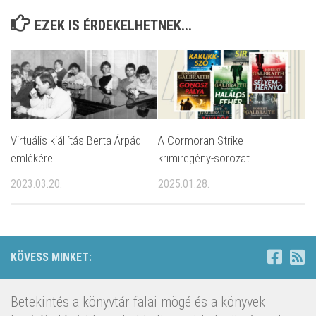
EZEK IS ÉRDEKELHETNEK...
Virtuális kiállítás Berta Árpád
A Cormoran Strike
emlékére
krimiregény-sorozat
2023.03.20.
2025.01.28.
KÖVESS MINKET:
Betekintés a könyvtár falai mögé és a könyvek