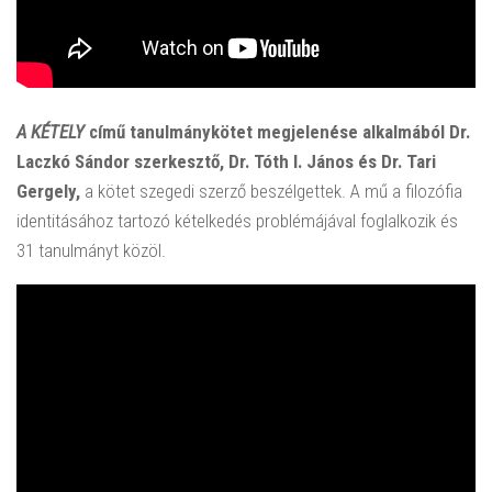
A KÉTELY
című tanulmánykötet megjelenése alkalmából Dr.
Laczkó Sándor szerkesztő, Dr. Tóth I. János és Dr. Tari
Gergely,
a kötet szegedi szerző beszélgettek. A mű a filozófia
identitásához tartozó kételkedés problémájával foglalkozik és
31 tanulmányt közöl.