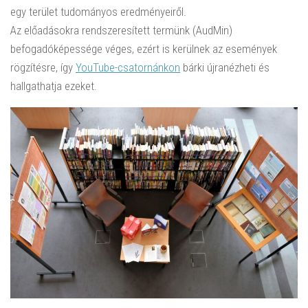
egy terület tudományos eredményeiről.
Az előadásokra rendszeresített termünk (AudMin)
befogadóképessége véges, ezért is kerülnek az események
rögzítésre, így
YouTube-csatornánkon
bárki újranézheti és
hallgathatja ezeket.