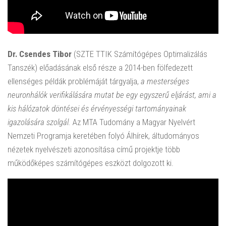
Dr. Csendes Tibor
(SZTE TTIK Számítógépes Optimalizálás
Tanszék) előadásának első része a 2014-ben fölfedezett
ellenséges példák problémáját tárgyalja,
a mesterséges
neuronhálók verifikálására mutat be egy egyszerű eljárást, ami a
kis hálózatok döntései és érvényességi tartományainak
igazolására szolgál.
Az MTA Tudomány a Magyar Nyelvért
Nemzeti Programja keretében folyó Álhírek, áltudományos
nézetek nyelvészeti azonosítása című projektje több
működőképes számítógépes eszközt dolgozott ki.