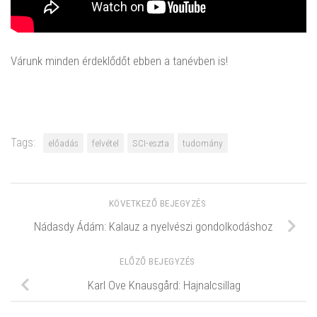
Várunk minden érdeklődőt ebben a tanévben is!
Tags:
előadás
felvétel
SCI-eszta
tudomány
KÖVETKEZŐ BEJEGYZÉS
Nádasdy Ádám: Kalauz a nyelvészi gondolkodáshoz
ELŐZŐ BEJEGYZÉS
Karl Ove Knausgård: Hajnalcsillag