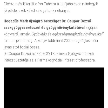
Elkészült és kikerült a YouTube-ra a legújabb évad mindegyik
felvétele, ezek közül válogattunk néhányat.
Hegedűs Márk újságíró beszélget Dr. Csupor Dezső
szakgyógyszerésszel és gyógynövénykutatóval
legújabb
könyvéről, amely
„Gyógyítás és egészségmegőrzés növényekkel”
címmel jelent meg. A könyv több mint 200 betegségkezelési
javaslatot foglal össze.
Dr. Csupor Dezső az SZTE GYTK, Klinikai Gyógyszerészeti
Intézet vezetője és a Farmakognóziai Intézet professzora.