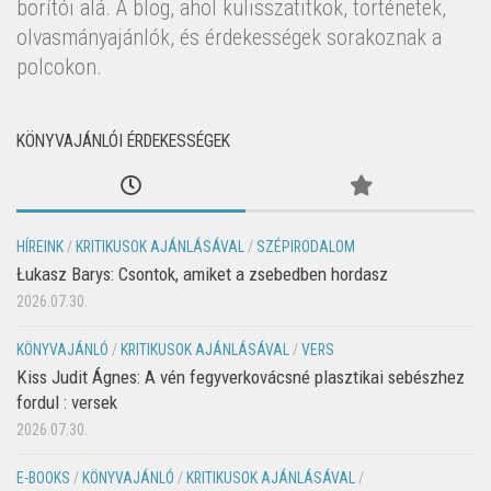
borítói alá. A blog, ahol kulisszatitkok, történetek,
olvasmányajánlók, és érdekességek sorakoznak a
polcokon.
KÖNYVAJÁNLÓI ÉRDEKESSÉGEK
HÍREINK
/
KRITIKUSOK AJÁNLÁSÁVAL
/
SZÉPIRODALOM
Łukasz Barys: Csontok, amiket a zsebedben hordasz
2026.07.30.
KÖNYVAJÁNLÓ
/
KRITIKUSOK AJÁNLÁSÁVAL
/
VERS
Kiss Judit Ágnes: A vén fegyverkovácsné plasztikai sebészhez
fordul : versek
2026.07.30.
E-BOOKS
/
KÖNYVAJÁNLÓ
/
KRITIKUSOK AJÁNLÁSÁVAL
/