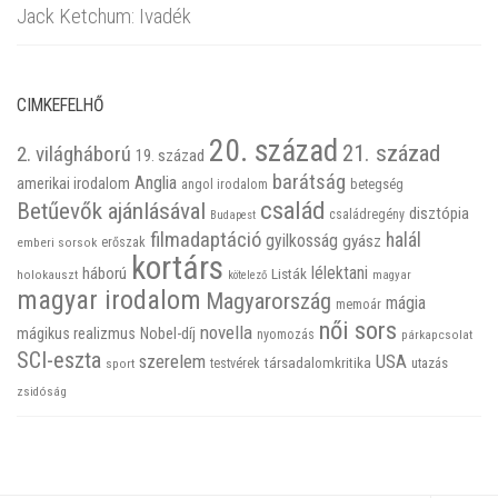
Jack Ketchum: Ivadék
CIMKEFELHŐ
20. század
21. század
2. világháború
19. század
barátság
Anglia
amerikai irodalom
betegség
angol irodalom
család
Betűevők ajánlásával
disztópia
családregény
Budapest
filmadaptáció
halál
gyilkosság
gyász
emberi sorsok
erőszak
kortárs
háború
lélektani
Listák
holokauszt
kötelező
magyar
magyar irodalom
Magyarország
mágia
memoár
női sors
novella
mágikus realizmus
Nobel-díj
nyomozás
párkapcsolat
SCI-eszta
szerelem
USA
társadalomkritika
utazás
sport
testvérek
zsidóság