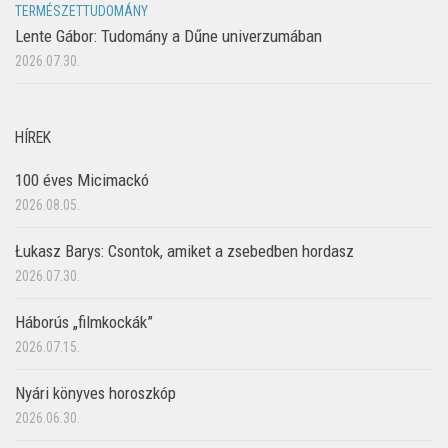
TERMÉSZETTUDOMÁNY
Lente Gábor: Tudomány a Dűne univerzumában
2026.07.30.
HÍREK
100 éves Micimackó
2026.08.05.
Łukasz Barys: Csontok, amiket a zsebedben hordasz
2026.07.30.
Háborús „filmkockák”
2026.07.15.
Nyári könyves horoszkóp
2026.06.30.