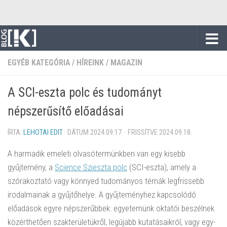
Skip to content
EGYÉB KATEGÓRIA
/
HÍREINK
/
MAGAZIN
A SCI-eszta polc és tudományt
népszerűsítő előadásai
ÍRTA:
LEHOTAI EDIT
· DÁTUM
2024.09.17.
· FRISSÍTVE
2024.09.18.
A harmadik emeleti olvasótermünkben van egy kisebb
gyűjtemény, a
Science Szieszta polc
(SCI-eszta), amely a
szórakoztató vagy könnyed tudományos témák legfrissebb
irodalmainak a gyűjtőhelye. A gyűjteményhez kapcsolódó
előadások egyre népszerűbbek: egyetemünk oktatói beszélnek
közérthetően szakterületükről, legújabb kutatásaikról, vagy egy-