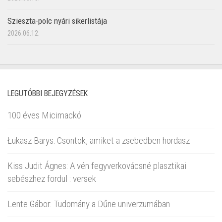
Szieszta-polc nyári sikerlistája
2026.06.12.
LEGUTÓBBI BEJEGYZÉSEK
100 éves Micimackó
Łukasz Barys: Csontok, amiket a zsebedben hordasz
Kiss Judit Ágnes: A vén fegyverkovácsné plasztikai
sebészhez fordul : versek
Lente Gábor: Tudomány a Dűne univerzumában