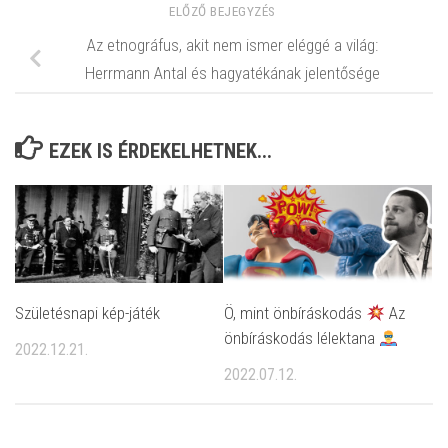
ELŐZŐ BEJEGYZÉS
Az etnográfus, akit nem ismer eléggé a világ:
Herrmann Antal és hagyatékának jelentősége
EZEK IS ÉRDEKELHETNEK...
Születésnapi kép-játék
Ö, mint önbíráskodás
Az
önbíráskodás lélektana
2022.12.21.
2022.07.12.