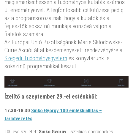
megismerkedhessen a tudományos kutatás számos
új eredményeivel. A legfontosabb célkitűzése pedig
az a programsorozatnak, hogy a kutatók és a
fejlesztők sokszínű munkája vonzóvá váljon a
fiatalok számára.
Az Európai Unió Bizottságának Marie Skłodowska-
Curie Akciói által kezdeményezett rendezvényére a
Szegedi Tudományegyetem
és könyvtárunk is
sokszínű programokkal készül.
Ízelítő a szeptember 29.-ei esténkből:
17.30-18.30
Sinkó György 100 emlékkiállítás –
tárlatvezetés
100 éve született
Sinkó György
Liszt-díjas operaénekes,