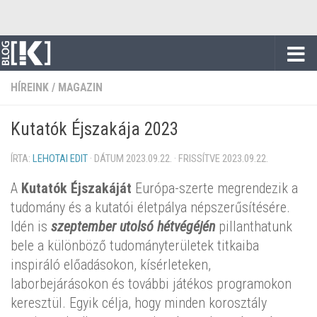
Skip to content
HÍREINK
/
MAGAZIN
Kutatók Éjszakája 2023
ÍRTA:
LEHOTAI EDIT
· DÁTUM
2023.09.22.
· FRISSÍTVE
2023.09.22.
A
Kutatók Éjszakáját
Európa-szerte megrendezik a
tudomány és a kutatói életpálya népszerűsítésére.
Idén is
szeptember utolsó hétvégéjén
pillanthatunk
bele a különböző tudományterületek titkaiba
inspiráló előadásokon, kísérleteken,
laborbejárásokon és további játékos programokon
keresztül. Egyik célja, hogy minden korosztály