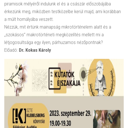
piramisok mélyéről indulunk el és a császár előszobájába
érkezünk meg, miközben testközelbe kerül majd, ami korábban
a múlt homályába veszett.
Nézzük, mit értünk mainapság mikrotörténelem alatt és a
„szokásos” makrotörténeti megközelítés mellett mi a
létjogosultsága egy ilyen, párhuzamos nézőpontnak?
Előadó:
Dr. Kokas Károly