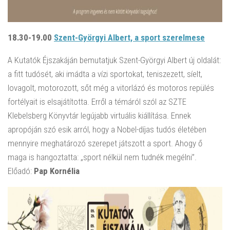
18.30-19.00
Szent-Györgyi Albert, a sport szerelmese
A Kutatók Éjszakáján bemutatjuk Szent-Györgyi Albert új oldalát:
a fitt tudósét, aki imádta a vízi sportokat, teniszezett, síelt,
lovagolt, motorozott, sőt még a vitorlázó és motoros repülés
fortélyait is elsajátította. Erről a témáról szól az SZTE
Klebelsberg Könyvtár legújabb virtuális kiállítása. Ennek
apropóján szó esik arról, hogy a Nobel-díjas tudós életében
mennyire meghatározó szerepet játszott a sport. Ahogy ő
maga is hangoztatta: „sport nélkül nem tudnék megélni”.
Előadó:
Pap Kornélia