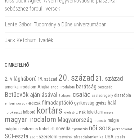
Kiss Judit Ágnes: A vén fegyverkovácsné plasztikai
sebészhez fordul : versek
Lente Gábor: Tudomány a Dűne univerzumában
Jack Ketchum: Ivadék
CIMKEFELHŐ
20. század
21. század
2. világháború
19. század
barátság
Anglia
amerikai irodalom
betegség
angol irodalom
család
Betűevők ajánlásával
disztópia
családregény
Budapest
filmadaptáció
halál
gyilkosság
gyász
emberi sorsok
erőszak
kortárs
háború
lélektani
Listák
holokauszt
kötelező
magyar
magyar irodalom
Magyarország
mágia
memoár
női sors
novella
mágikus realizmus
Nobel-díj
nyomozás
párkapcsolat
SCI-eszta
szerelem
USA
társadalomkritika
utazás
sport
testvérek