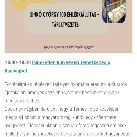
18.00-18.30
Ismeretlen kun vezéri temetkezés a
Bánságból
Történelmi és régészeti rejtélyek nyomába eredünk a Kutatók
Éjszakáján, amelyek közelebb vihetnek bennünket a kunok
megismeréséhez.
Csak nemrégiben derült ki, hogy a Temes folyó közelében
megtalált sírban a magyarországi kunok egyik főembere
nyugodott. Előadásunkban a szóban forgó régészeti emlékek
mellett olyan helyneveket is bemutatunk, amelyeket ugyancsak