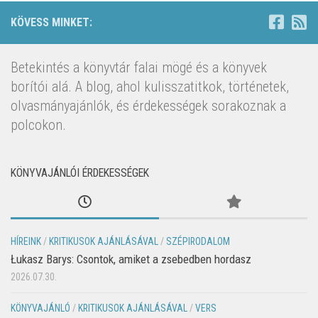
KÖVESS MINKET:
Betekintés a könyvtár falai mögé és a könyvek
borítói alá. A blog, ahol kulisszatitkok, történetek,
olvasmányajánlók, és érdekességek sorakoznak a
polcokon.
KÖNYVAJÁNLÓI ÉRDEKESSÉGEK
HÍREINK
/
KRITIKUSOK AJÁNLÁSÁVAL
/
SZÉPIRODALOM
Łukasz Barys: Csontok, amiket a zsebedben hordasz
2026.07.30.
KÖNYVAJÁNLÓ
/
KRITIKUSOK AJÁNLÁSÁVAL
/
VERS