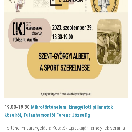
19.00-19.30
Mikrotörténelem: kinagyított pillanatok
közelről, Tutanhamontól Ferenc Józsefig
Történelmi barangolás a Kutatók Éjszakáján, amelynek során a