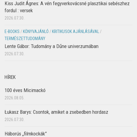
Kiss Judit Ágnes: A vén fegyverkovácsné plasztikai sebészhez
fordul : versek
2026.07.30.
E-BOOKS
/
KÖNYVAJÁNLÓ
/
KRITIKUSOK AJÁNLÁSÁVAL
/
TERMÉSZETTUDOMÁNY
Lente Gábor: Tudomány a Dűne univerzumában
2026.07.30.
HÍREK
100 éves Micimackó
2026.08.05.
Łukasz Barys: Csontok, amiket a zsebedben hordasz
2026.07.30.
Háborús „filmkockák”