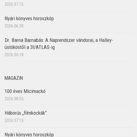
2026.07.15.
Nyári könyves horoszkóp
2026.06.30.
Dr. Barna Barnabás: A Naprendszer vándorai, a Halley-
üstököstől a 3I/ATLAS-ig
2026.06.18.
MAGAZIN
100 éves Micimackó
2026.08.05.
Háborús „filmkockák”
2026.07.15.
Nyári könyves horoszkóp