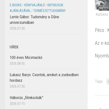
E-BOOKS
/
KÖNYVAJÁNLÓ
/
KRITIKUSOK
AJÁNLÁSÁVAL
/
TERMÉSZETTUDOMÁNY
Kattints
Lente Gábor: Tudomány a Dűne
univerzumában
2026.07.30.
Pécs :
Az e-k
HÍREK
Nyomta
100 éves Micimackó
2026.08.05.
Łukasz Barys: Csontok, amiket a zsebedben
hordasz
Tags:
2026.07.30.
Háborús „filmkockák”
2026.07.15.