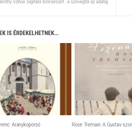
róthy Szilvia: Digitális bölcsészet : a szövegtől az adatig
EK IS ÉRDEKELHETNEK...
renc: Aranykoporsó
Rose Tremain: A Gustav-szo