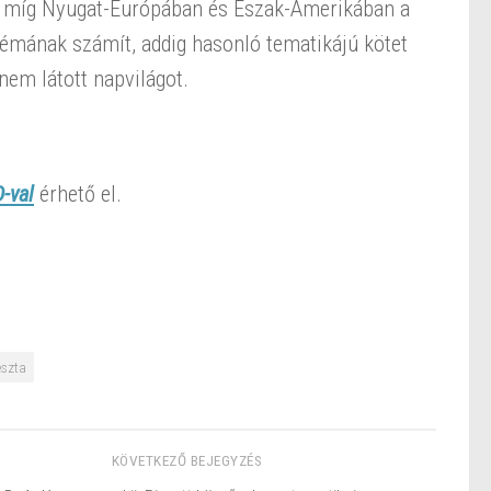
is míg Nyugat-Európában és Észak-Amerikában a
témának számít, addig hasonló tematikájú kötet
em látott napvilágot.
-val
érhető el.
eszta
KÖVETKEZŐ BEJEGYZÉS