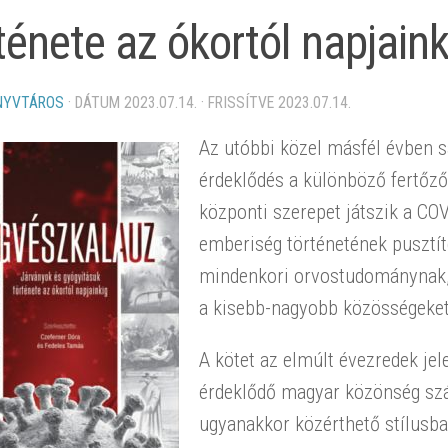
ténete az ókortól napjaink
NYVTÁROS
· DÁTUM
2023.07.14.
· FRISSÍTVE
2023.07.14.
Az utóbbi közel másfél évben 
érdeklődés a különböző fertőz
központi szerepet játszik a COV
emberiség történetének pusztít
mindenkori orvostudománynak, d
a kisebb-nagyobb közösségeket i
A kötet az elmúlt évezredek jel
érdeklődő magyar közönség sz
ugyanakkor közérthető stílusba