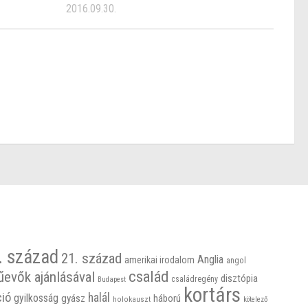
2016.09.30.
. század
21. század
Anglia
amerikai irodalom
angol
család
űevők ajánlásával
disztópia
családregény
Budapest
kortárs
ció
halál
gyilkosság
gyász
háború
holokauszt
kötelező