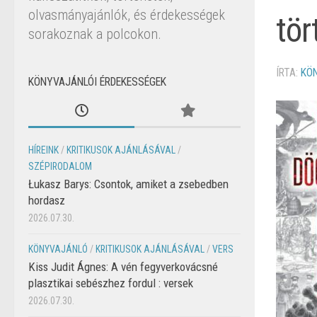
olvasmányajánlók, és érdekességek
tör
sorakoznak a polcokon.
ÍRTA:
KÖ
KÖNYVAJÁNLÓI ÉRDEKESSÉGEK
HÍREINK
/
KRITIKUSOK AJÁNLÁSÁVAL
/
SZÉPIRODALOM
Łukasz Barys: Csontok, amiket a zsebedben
hordasz
2026.07.30.
KÖNYVAJÁNLÓ
/
KRITIKUSOK AJÁNLÁSÁVAL
/
VERS
Kiss Judit Ágnes: A vén fegyverkovácsné
plasztikai sebészhez fordul : versek
2026.07.30.