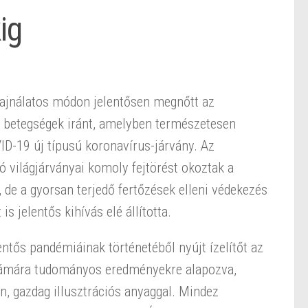
ig
sajnálatos módon jelentősen megnőtt az
ő betegségek iránt, amelyben természetesen
ID-19 új típusú koronavírus-járvány. Az
ó világjárványai komoly fejtörést okoztak a
e a gyorsan terjedő fertőzések elleni védekezés
s jelentős kihívás elé állította.
entős pandémiáinak történetéből nyújt ízelítőt az
ámára tudományos eredményekre alapozva,
n, gazdag illusztrációs anyaggal. Mindez