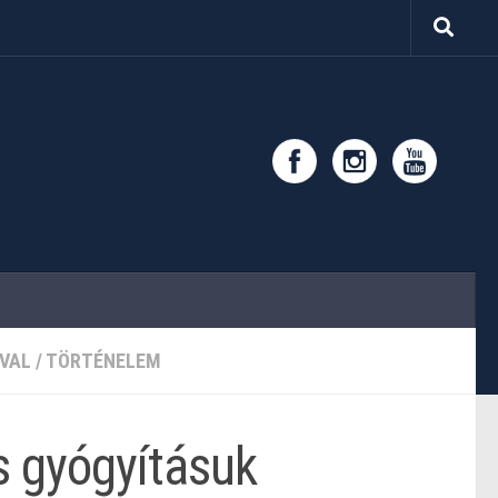
VAL
/
TÖRTÉNELEM
s gyógyításuk