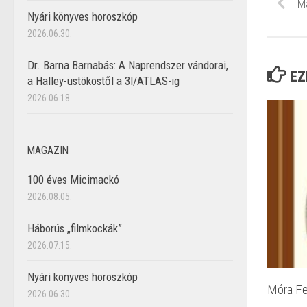
Ma
Nyári könyves horoszkóp
2026.06.30.
Dr. Barna Barnabás: A Naprendszer vándorai,
EZ
a Halley-üstököstől a 3I/ATLAS-ig
2026.06.18.
MAGAZIN
100 éves Micimackó
2026.08.05.
Háborús „filmkockák”
2026.07.15.
Nyári könyves horoszkóp
Móra Fe
2026.06.30.