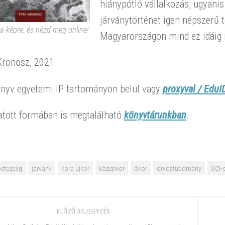
hiánypótló vállalkozás, ugyan
járványtörténet igen népszerű 
 a képre, és nézd meg online!
Magyarországon mind ez idáig n
 Kronosz, 2021
önyv egyetemi IP tartományon belül vagy
proxyval / EduID
tott formában is megtalálható
könyvtárunkban
.
betegség
járvány
kora újkor
középkor
ókor
orvostudomány
SCI-
ELŐZŐ BEJEGYZÉS