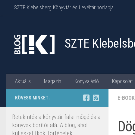
SZTE Klebelsberg Könyvtár és Levéltár honlapja
Skip to content
SZTE Klebelsbe
Aktuális
Magazin
Könyvajánló
Kapcsolat
E-BOOK
KÖVESS MINKET:
Betekintés a könyvtár falai mögé és a
Dög
könyvek borítói alá. A blog, ahol
kulisszatitkok, történetek,