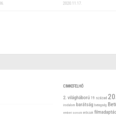
06.
2020.11.17.
CIMKEFELHŐ
20
2. világháború
19. század
Bet
barátság
betegség
irodalom
filmadaptá
emberi sorsok
erőszak