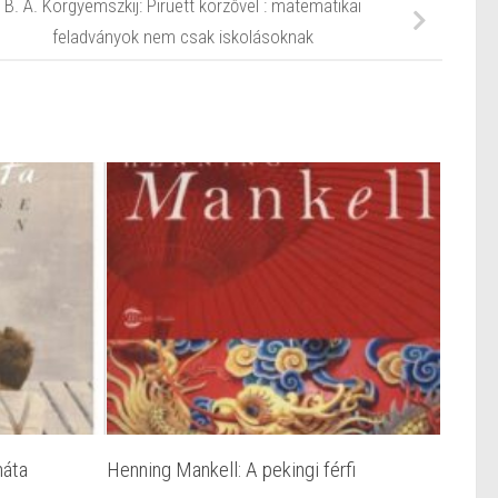
B. A. Korgyemszkij: Piruett körzővel : matematikai
feladványok nem csak iskolásoknak
náta
Henning Mankell: A pekingi férfi