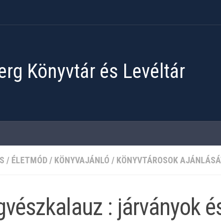
rg Könyvtár és Levéltár
S
/
ÉLETMÓD
/
KÖNYVAJÁNLÓ
/
KÖNYVTÁROSOK AJÁNLÁSÁ
vészkalauz : járványok é