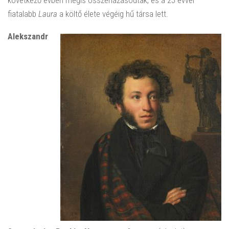
fiatalabb
Laura
a költő élete végéig hű társa lett.
Alekszandr