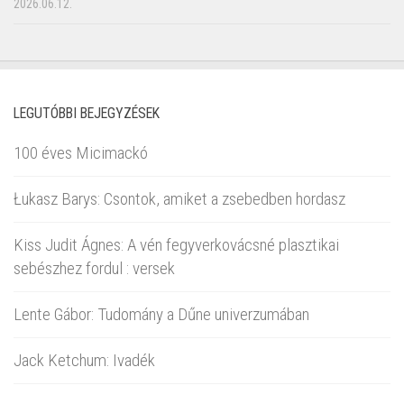
2026.06.12.
LEGUTÓBBI BEJEGYZÉSEK
100 éves Micimackó
Łukasz Barys: Csontok, amiket a zsebedben hordasz
Kiss Judit Ágnes: A vén fegyverkovácsné plasztikai
sebészhez fordul : versek
Lente Gábor: Tudomány a Dűne univerzumában
Jack Ketchum: Ivadék