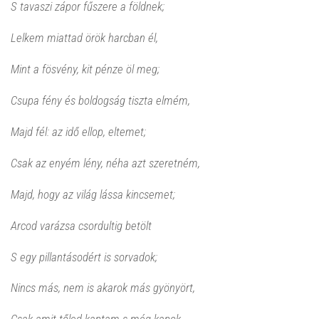
S tavaszi zápor fűszere a földnek;
Lelkem miattad örök harcban él,
Mint a fösvény, kit pénze öl meg;
Csupa fény és boldogság tiszta elmém,
Majd fél: az idő ellop, eltemet;
Csak az enyém lény, néha azt szeretném,
Majd, hogy az világ lássa kincsemet;
Arcod varázsa csordultig betölt
S egy pillantásodért is sorvadok;
Nincs más, nem is akarok más gyönyört,