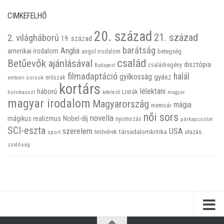
CIMKEFELHŐ
20. század
21. század
2. világháború
19. század
barátság
Anglia
amerikai irodalom
betegség
angol irodalom
család
Betűevők ajánlásával
disztópia
családregény
Budapest
filmadaptáció
halál
gyilkosság
gyász
emberi sorsok
erőszak
kortárs
háború
lélektani
Listák
holokauszt
kötelező
magyar
magyar irodalom
Magyarország
mágia
memoár
női sors
novella
mágikus realizmus
Nobel-díj
nyomozás
párkapcsolat
SCI-eszta
szerelem
USA
társadalomkritika
utazás
sport
testvérek
zsidóság