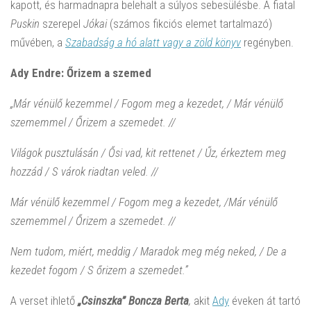
kapott, és harmadnapra belehalt a súlyos sebesülésbe. A fiatal
Puskin
szerepel
Jókai
(számos fikciós elemet tartalmazó)
művében, a
Szabadság a hó alatt vagy a zöld könyv
regényben.
Ady Endre: Őrizem a szemed
„Már vénülő kezemmel / Fogom meg a kezedet, / Már vénülő
szememmel / Őrizem a szemedet. //
Világok pusztulásán / Ősi vad, kit rettenet / Űz, érkeztem meg
hozzád / S várok riadtan veled. //
Már vénülő kezemmel / Fogom meg a kezedet, /Már vénülő
szememmel / Őrizem a szemedet. //
Nem tudom, miért, meddig / Maradok meg még neked, / De a
kezedet fogom / S őrizem a szemedet.”
A verset ihlető
„Csinszka” Boncza Berta
,
akit
Ady
éveken át tartó