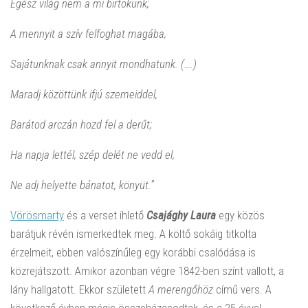
Egész világ nem a mi birtokunk;
A mennyit a szív felfoghat magába,
Sajátunknak csak annyit mondhatunk. (….)
Maradj közöttünk ifjú szemeiddel,
Barátod arczán hozd fel a derűt;
Ha napja lettél, szép delét ne vedd el,
Ne adj helyette bánatot, könyüt.”
Vörösmarty
és a verset ihlető
Csajághy Laura
egy közös
barátjuk révén ismerkedtek meg. A költő sokáig titkolta
érzelmeit, ebben valószínűleg egy korábbi csalódása is
közrejátszott. Amikor azonban végre 1842-ben színt vallott, a
lány hallgatott. Ekkor született
A merengőhöz
című vers. A
következő évben mégis összeházasodtak, és a 25 évvel