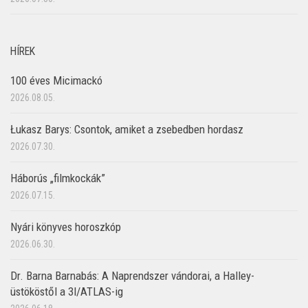
HÍREK
100 éves Micimackó
2026.08.05.
Łukasz Barys: Csontok, amiket a zsebedben hordasz
2026.07.30.
Háborús „filmkockák”
2026.07.15.
Nyári könyves horoszkóp
2026.06.30.
Dr. Barna Barnabás: A Naprendszer vándorai, a Halley-
üstököstől a 3I/ATLAS-ig