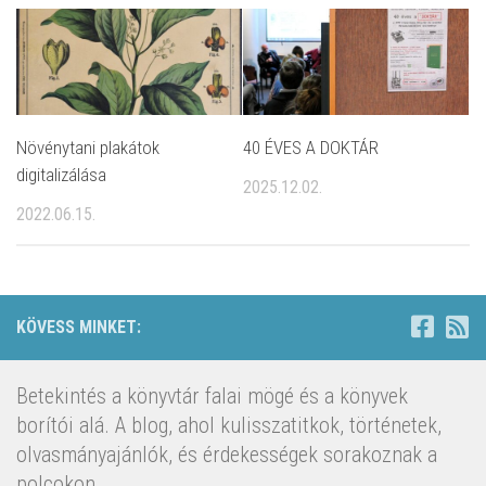
Növénytani plakátok
40 ÉVES A DOKTÁR
digitalizálása
2025.12.02.
2022.06.15.
KÖVESS MINKET:
Betekintés a könyvtár falai mögé és a könyvek
borítói alá. A blog, ahol kulisszatitkok, történetek,
olvasmányajánlók, és érdekességek sorakoznak a
polcokon.