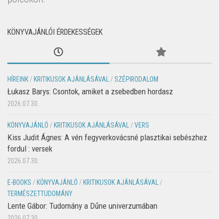
KÖNYVAJÁNLÓI ÉRDEKESSÉGEK
HÍREINK
/
KRITIKUSOK AJÁNLÁSÁVAL
/
SZÉPIRODALOM
Łukasz Barys: Csontok, amiket a zsebedben hordasz
2026.07.30.
KÖNYVAJÁNLÓ
/
KRITIKUSOK AJÁNLÁSÁVAL
/
VERS
Kiss Judit Ágnes: A vén fegyverkovácsné plasztikai sebészhez
fordul : versek
2026.07.30.
E-BOOKS
/
KÖNYVAJÁNLÓ
/
KRITIKUSOK AJÁNLÁSÁVAL
/
TERMÉSZETTUDOMÁNY
Lente Gábor: Tudomány a Dűne univerzumában
2026.07.30.