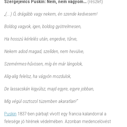
Szergejevics Puskin: Nem, nem vágyom…
(részlet)
„(….) Ó, drágább vagy nekem, én szende kedvesem!
Boldog vagyok, igen, boldog gyötrelmesen,
Ha hosszú kérlelés után, engedve, tűrve,
Nekem adod magad, szelíden, nem hevülve,
Szemérmes-hűvösen, míg én már lángolok,
Alig-alig felelsz, ha vágyón mozdulok,
De lassacskán kigyúlsz, majd egyre, egyre jobban,
Míg végül osztozol tüzemben akaratlan!”
P
u
skin
1837-ben párbajt vívott egy francia kalandorral a
felesége jó hírének védelmében. Azonban medencelövést