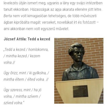
levelezés útján ismert meg, ugyanis a lány egy svájci intézetben
tanult ekkoriban. Házasságuk az apja akarata ellenére jött létre.
Berta
nem volt kimagaslóan tehetséges, de több művészeti
ágban kipróbálta magát: verseket, novellákat írt és fotózott –
ami akkoriban nem volt egyszerű művelet.
József Attila: Tedd a kezed
„Tedd a kezed / homlokomra,
/ mintha kezed / kezem
volna.//
Úgy őrizz, mint / ki gyilkolna, /
mintha éltem / élted volna. //
Úgy szeress, mint / ha jó
volna, / mintha szívem /
szíved volna.”