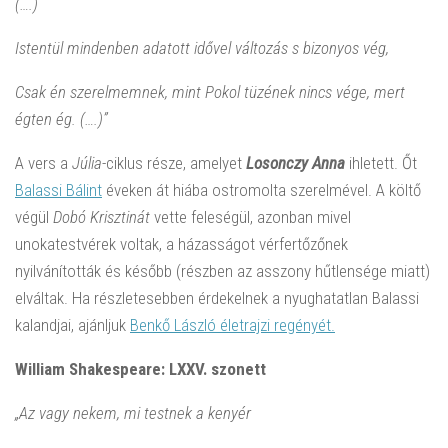
(….)
Istentül mindenben adatott idővel változás s bizonyos vég,
Csak én szerelmemnek, mint Pokol tüzének nincs vége, mert
égten ég. (….)”
A vers a
Júlia
-ciklus része, amelyet
Losonczy Anna
ihletett. Őt
Balassi Bálint
éveken át hiába ostromolta szerelmével. A költő
végül
Dobó Krisztinát
vette feleségül, azonban mivel
unokatestvérek voltak, a házasságot vérfertőzőnek
nyilvánították és később (részben az asszony hűtlensége miatt)
elváltak. Ha részletesebben érdekelnek a nyughatatlan Balassi
kalandjai, ajánljuk
Benkő László életrajzi regényét.
William Shakespeare: LXXV. szonett
„Az vagy nekem, mi testnek a kenyér