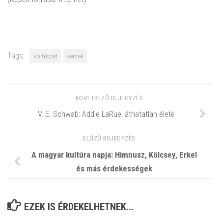
Tags:
költészet
versek
KÖVETKEZŐ BEJEGYZÉS
V. E. Schwab: Addie LaRue láthatatlan élete
ELŐZŐ BEJEGYZÉS
A magyar kultúra napja: Himnusz, Kölcsey, Erkel
és más érdekességek
EZEK IS ÉRDEKELHETNEK...