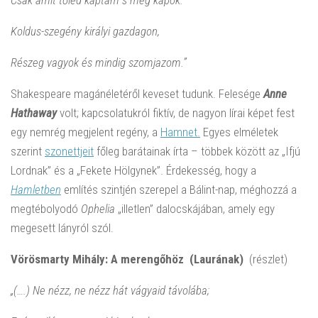
Csak amit tőled kaptam s még kapok.
Koldus-szegény királyi gazdagon,
Részeg vagyok és mindig szomjazom.”
Shakespeare magánéletéről keveset tudunk. Felesége
Anne
Hathaway
volt; kapcsolatukról fiktív, de nagyon lírai képet fest
egy nemrég megjelent regény, a
Hamnet.
Egyes elméletek
szerint
szonettjeit
főleg barátainak írta – többek között az „Ifjú
Lordnak” és a „Fekete Hölgynek”. Érdekesség, hogy a
Hamletben
említés szintjén szerepel a Bálint-nap, méghozzá a
megtébolyodó
Ophelia
„illetlen” dalocskájában, amely egy
megesett lányról szól.
Vörösmarty Mihály: A merengőhöz (Laurának)
(részlet)
„(….) Ne nézz, ne nézz hát vágyaid távolába;