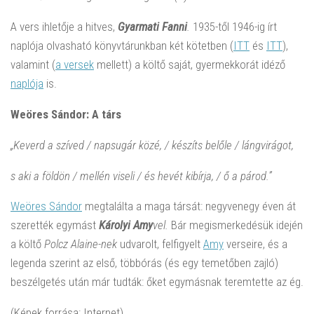
A vers ihletője a hitves,
Gyarmati Fanni
.
1935-től 1946-ig írt
naplója olvasható könyvtárunkban két kötetben (
ITT
és
ITT
),
valamint (
a versek
mellett) a költő saját, gyermekkorát idéző
naplója
is.
Weöres Sándor: A társ
„Keverd a szíved / napsugár közé, / készíts belőle / lángvirágot,
s aki a földön / mellén viseli / és hevét kibírja, / ő a párod.”
Weöres Sándor
megtalálta a maga társát: negyvenegy éven át
szerették egymást
Károlyi Amy
vel.
Bár megismerkedésük idején
a költő
Polcz Alaine-nek
udvarolt, felfigyelt
Amy
verseire, és a
legenda szerint az első, többórás (és egy temetőben zajló)
beszélgetés után már tudták: őket egymásnak teremtette az ég.
(Képek forrása: Internet)