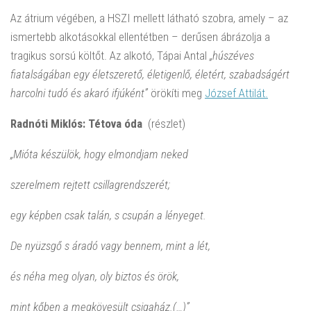
Az átrium végében, a HSZI mellett látható szobra, amely – az
ismertebb alkotásokkal ellentétben – derűsen ábrázolja a
tragikus sorsú költőt. Az alkotó, Tápai Antal
„húszéves
fiatalságában egy életszerető, életigenlő, életért, szabadságért
harcolni tudó és akaró ifjúként”
örökíti meg
József Attilát.
Radnóti Miklós: Tétova óda
(részlet)
„Mióta készülök, hogy elmondjam neked
szerelmem rejtett csillagrendszerét;
egy képben csak talán, s csupán a lényeget.
De nyüzsgő s áradó vagy bennem, mint a lét,
és néha meg olyan, oly biztos és örök,
mint kőben a megkövesült csigaház.(…)”