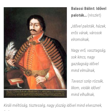
Balassi Bálint: Idővel
paloták…
(részlet)
„Idővel paloták, házak,
erős várak, városok
elromolnak,
Nagy erő, vasztagság,
sok kincs, nagy
gazdagság idővel
mind elmúlnak,
Tavaszi szép rózsák,
liliom, violák idővel
mind elhullnak,
Királi méltóság, tisztesség, nagy jószág idővel mind elvesznek,