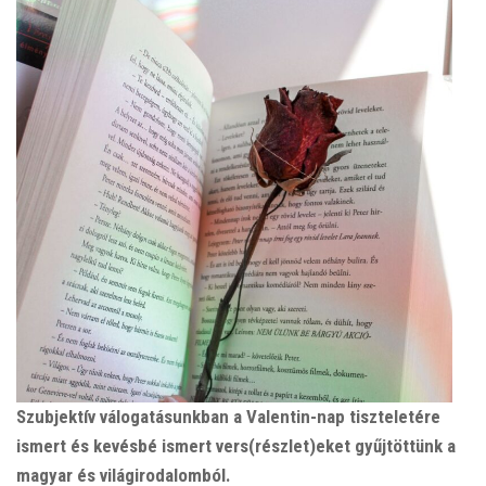
Szubjektív válogatásunkban a Valentin-nap tiszteletére
ismert és kevésbé ismert vers(részlet)eket gyűjtöttünk a
magyar és világirodalomból.