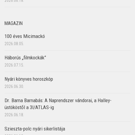
2026.06.18.
MAGAZIN
100 éves Micimackó
2026.08.05.
Háborús „filmkockák”
2026.07.15.
Nyári könyves horoszkóp
2026.06.30.
Dr. Barna Barnabás: A Naprendszer vándorai, a Halley-
üstököstől a 3I/ATLAS-ig
2026.06.18.
Szieszta-polc nyári sikerlistája