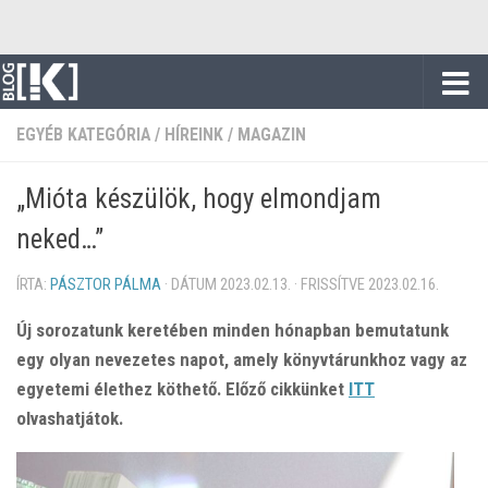
Skip to content
EGYÉB KATEGÓRIA
/
HÍREINK
/
MAGAZIN
„Mióta készülök, hogy elmondjam
neked…”
ÍRTA:
PÁSZTOR PÁLMA
· DÁTUM
2023.02.13.
· FRISSÍTVE
2023.02.16.
Új sorozatunk keretében minden hónapban bemutatunk
egy olyan nevezetes napot, amely könyvtárunkhoz vagy az
egyetemi élethez köthető. Előző cikkünket
ITT
olvashatjátok.