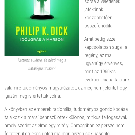
sorsa a véletlenek
játékának
köszönhetően
összefonódik.
Amit pedig ezzel
kapcsolatban sugall a
regény, az ma
Kattints a képre, és nézd meg a
ugyanúgy érvényes,
katalógusunkban!
mint az 1960-as
években: hiába találunk
valamire tudományos magyarázatot, az még nem jelenti, hogy
igazán meg is értettük volna.
A könyvben az emberek racionális, tudományos gondolkodása
találkozik a marsi bennszülöttek különös, mitikus felfogásával,
amely szerint az elme egy rejtély. Önmagában ez persze nem
feltétlenül érdekes dolog ma már, hiszen sok hasonló