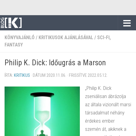
Skip to content
KÖNYVAJÁNLÓ
/
KRITIKUSOK AJÁNLÁSÁVAL
/
SCI-FI,
FANTASY
Philip K. Dick: Időugrás a Marson
ÍRTA:
KRITIKUS
· DÁTUM
2020.11.06.
· FRISSÍTVE
2022.05.12.
„Philip K. Dick
zseniálisan ábrázolja
az általa vizionált marsi
társadalmat néhány
érdekes ember
szemén át, akiknek a