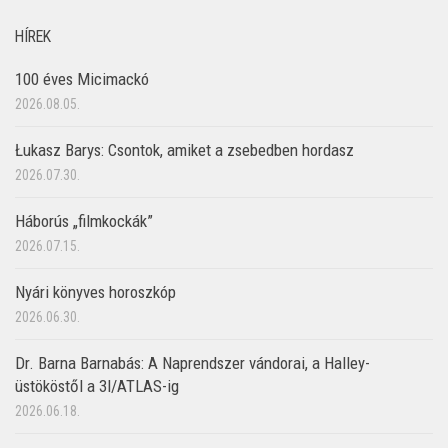
HÍREK
100 éves Micimackó
2026.08.05.
Łukasz Barys: Csontok, amiket a zsebedben hordasz
2026.07.30.
Háborús „filmkockák”
2026.07.15.
Nyári könyves horoszkóp
2026.06.30.
Dr. Barna Barnabás: A Naprendszer vándorai, a Halley-
üstököstől a 3I/ATLAS-ig
2026.06.18.