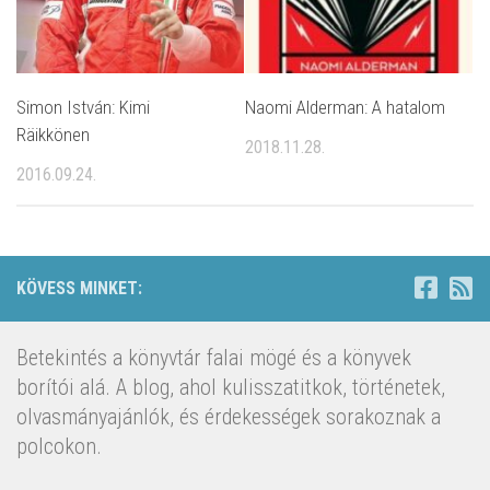
Simon István: Kimi
Naomi Alderman: A hatalom
Räikkönen
2018.11.28.
2016.09.24.
KÖVESS MINKET:
Betekintés a könyvtár falai mögé és a könyvek
borítói alá. A blog, ahol kulisszatitkok, történetek,
olvasmányajánlók, és érdekességek sorakoznak a
polcokon.