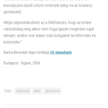
koncepcióra épülő sztorit ismerünk (elég, ha az Avatarra
gondolunk).
Mégis elgondolkodtató az a feltételezés, hogy az ember
valószínűleg még akkor sem fogja igazán megérteni saját
elméjét, amikor már képes más bolygókat terraformálni és
kolonizálni.”
Barna Benedek teljes kritikája
itt olvasható
.
Budapest : Agave, 2006
Tags:
időutazás
Mars
skizofrénia