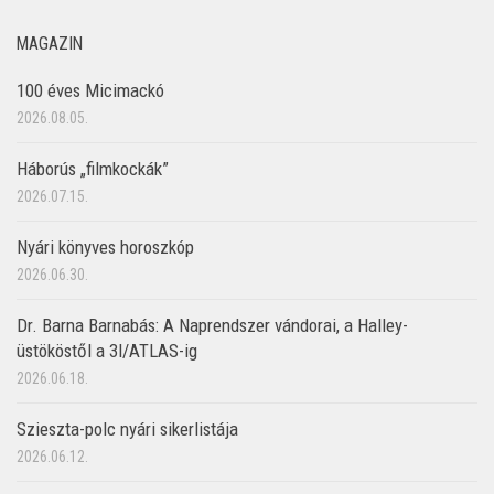
MAGAZIN
100 éves Micimackó
2026.08.05.
Háborús „filmkockák”
2026.07.15.
Nyári könyves horoszkóp
2026.06.30.
Dr. Barna Barnabás: A Naprendszer vándorai, a Halley-
üstököstől a 3I/ATLAS-ig
2026.06.18.
Szieszta-polc nyári sikerlistája
2026.06.12.