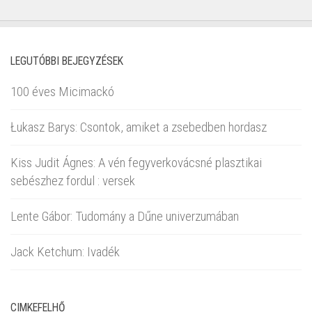
LEGUTÓBBI BEJEGYZÉSEK
100 éves Micimackó
Łukasz Barys: Csontok, amiket a zsebedben hordasz
Kiss Judit Ágnes: A vén fegyverkovácsné plasztikai
sebészhez fordul : versek
Lente Gábor: Tudomány a Dűne univerzumában
Jack Ketchum: Ivadék
CIMKEFELHŐ