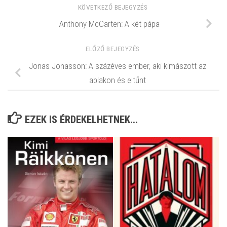
KÖVETKEZŐ BEJEGYZÉS
Anthony McCarten: A két pápa
ELŐZŐ BEJEGYZÉS
Jonas Jonasson: A százéves ember, aki kimászott az
ablakon és eltűnt
EZEK IS ÉRDEKELHETNEK...