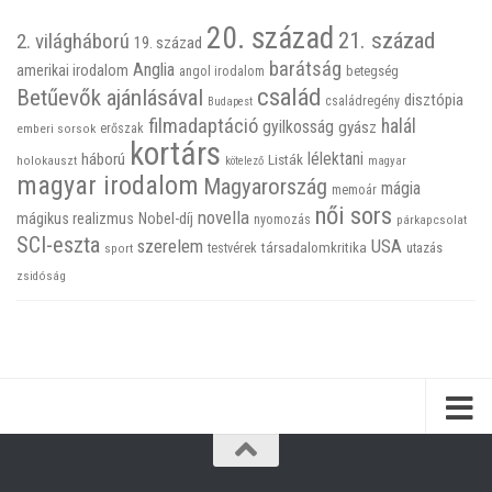
20. század
21. század
2. világháború
19. század
barátság
Anglia
amerikai irodalom
betegség
angol irodalom
család
Betűevők ajánlásával
disztópia
családregény
Budapest
filmadaptáció
halál
gyilkosság
gyász
emberi sorsok
erőszak
kortárs
háború
lélektani
Listák
holokauszt
kötelező
magyar
magyar irodalom
Magyarország
mágia
memoár
női sors
novella
mágikus realizmus
Nobel-díj
nyomozás
párkapcsolat
SCI-eszta
szerelem
USA
társadalomkritika
utazás
sport
testvérek
zsidóság