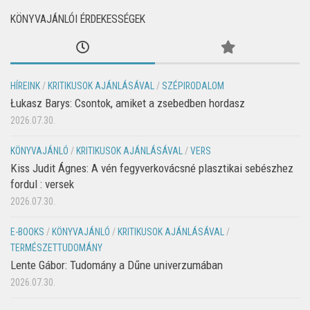
KÖNYVAJÁNLÓI ÉRDEKESSÉGEK
HÍREINK
/
KRITIKUSOK AJÁNLÁSÁVAL
/
SZÉPIRODALOM
Łukasz Barys: Csontok, amiket a zsebedben hordasz
2026.07.30.
KÖNYVAJÁNLÓ
/
KRITIKUSOK AJÁNLÁSÁVAL
/
VERS
Kiss Judit Ágnes: A vén fegyverkovácsné plasztikai sebészhez
fordul : versek
2026.07.30.
E-BOOKS
/
KÖNYVAJÁNLÓ
/
KRITIKUSOK AJÁNLÁSÁVAL
/
TERMÉSZETTUDOMÁNY
Lente Gábor: Tudomány a Dűne univerzumában
2026.07.30.