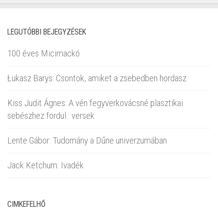
LEGUTÓBBI BEJEGYZÉSEK
100 éves Micimackó
Łukasz Barys: Csontok, amiket a zsebedben hordasz
Kiss Judit Ágnes: A vén fegyverkovácsné plasztikai
sebészhez fordul : versek
Lente Gábor: Tudomány a Dűne univerzumában
Jack Ketchum: Ivadék
CIMKEFELHŐ