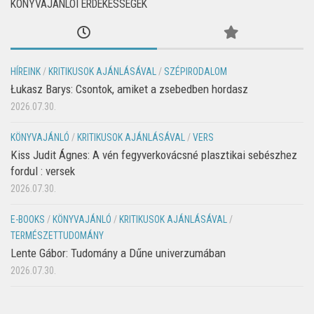
KÖNYVAJÁNLÓI ÉRDEKESSÉGEK
HÍREINK
/
KRITIKUSOK AJÁNLÁSÁVAL
/
SZÉPIRODALOM
Łukasz Barys: Csontok, amiket a zsebedben hordasz
2026.07.30.
KÖNYVAJÁNLÓ
/
KRITIKUSOK AJÁNLÁSÁVAL
/
VERS
Kiss Judit Ágnes: A vén fegyverkovácsné plasztikai sebészhez
fordul : versek
2026.07.30.
E-BOOKS
/
KÖNYVAJÁNLÓ
/
KRITIKUSOK AJÁNLÁSÁVAL
/
TERMÉSZETTUDOMÁNY
Lente Gábor: Tudomány a Dűne univerzumában
2026.07.30.