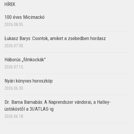
HÍREK
100 éves Micimackó
2026.08.05.
Łukasz Barys: Csontok, amiket a zsebedben hordasz
2026.07.30.
Háborús „filmkockák”
2026.07.15.
Nyári könyves horoszkóp
2026.06.30.
Dr. Barna Barnabás: A Naprendszer vándorai, a Halley-
üstököstől a 3I/ATLAS-ig
2026.06.18.