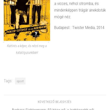
a vicces, néhol otromba, és
mindenképpen trágár anekdoták
mögé néz.
Budapest : Twister Media, 2014
Kattints a képre, és nézd meg a
katalógusunkban!
Tags:
sport
KÖVETKEZŐ BEJEGYZÉS
Barbara Sichtermann: 50 híres nő: a leghíresebb női