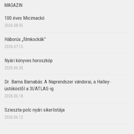
MAGAZIN
100 éves Micimackó
2026.08.05.
Háborús „filmkockák”
2026.07.15.
Nyári könyves horoszkóp
2026.06.30.
Dr. Barna Barnabás: A Naprendszer vándorai, a Halley-
üstököstől a 3I/ATLAS-ig
2026.06.18.
Szieszta-polc nyári sikerlistája
2026.06.12.