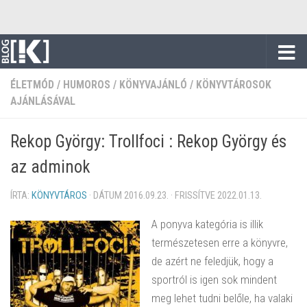
Skip to content
ÉLETMÓD
/
HUMOROS
/
KÖNYVAJÁNLÓ
/
KÖNYVTÁROSOK
AJÁNLÁSÁVAL
Rekop György: Trollfoci : Rekop György és
az adminok
ÍRTA:
KÖNYVTÁROS
· DÁTUM
2016.09.23.
· FRISSÍTVE
2022.01.13.
A ponyva kategória is illik
természetesen erre a könyvre,
de azért ne feledjük, hogy a
sportról is igen sok mindent
meg lehet tudni belőle, ha valaki