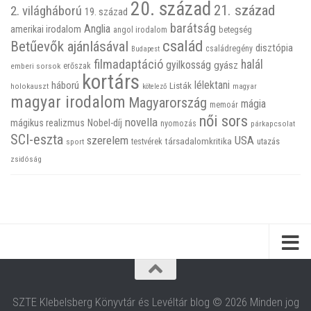
20. század
21. század
2. világháború
19. század
barátság
Anglia
amerikai irodalom
betegség
angol irodalom
család
Betűevők ajánlásával
disztópia
családregény
Budapest
filmadaptáció
halál
gyilkosság
gyász
emberi sorsok
erőszak
kortárs
háború
lélektani
Listák
holokauszt
kötelező
magyar
magyar irodalom
Magyarország
mágia
memoár
női sors
novella
mágikus realizmus
Nobel-díj
nyomozás
párkapcsolat
SCI-eszta
szerelem
USA
társadalomkritika
utazás
sport
testvérek
zsidóság
SZTE Klebelsberg Könyvtár és Levéltár blog © 2026 Minden jog