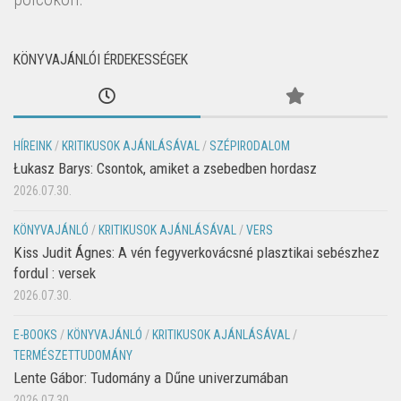
KÖNYVAJÁNLÓI ÉRDEKESSÉGEK
HÍREINK
/
KRITIKUSOK AJÁNLÁSÁVAL
/
SZÉPIRODALOM
Łukasz Barys: Csontok, amiket a zsebedben hordasz
2026.07.30.
KÖNYVAJÁNLÓ
/
KRITIKUSOK AJÁNLÁSÁVAL
/
VERS
Kiss Judit Ágnes: A vén fegyverkovácsné plasztikai sebészhez
fordul : versek
2026.07.30.
E-BOOKS
/
KÖNYVAJÁNLÓ
/
KRITIKUSOK AJÁNLÁSÁVAL
/
TERMÉSZETTUDOMÁNY
Lente Gábor: Tudomány a Dűne univerzumában
2026.07.30.