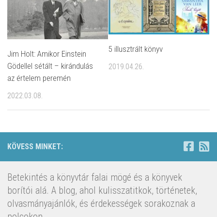
5 illusztrált könyv
Jim Holt: Amikor Einstein
Gödellel sétált – kirándulás
2019.04.26.
az értelem peremén
2022.03.08.
KÖVESS MINKET:
Betekintés a könyvtár falai mögé és a könyvek
borítói alá. A blog, ahol kulisszatitkok, történetek,
olvasmányajánlók, és érdekességek sorakoznak a
polcokon.