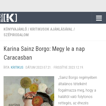
Skip to content
KÖNYVAJÁNLÓ
/
KRITIKUSOK AJÁNLÁSÁVAL
/
SZÉPIRODALOM
Karina Sainz Borgo: Megy le a nap
Caracasban
ÍRTA:
KRITIKUS
· DÁTUM
2023.07.21.
· FRISSÍTVE
2023.12.19.
„Sainz Borgo regényében
általános tételként
fogalmazza meg, hogy a
haláltól való folytonos
rettegés, az éhezés