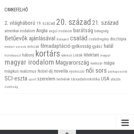
CIMKEFELHŐ
20. század
21. század
2. világháború
19. század
barátság
Anglia
amerikai irodalom
betegség
angol irodalom
család
Betűevők ajánlásával
disztópia
családregény
Budapest
filmadaptáció
halál
gyilkosság
gyász
emberi sorsok
erőszak
kortárs
háború
lélektani
Listák
holokauszt
kötelező
magyar
magyar irodalom
Magyarország
mágia
memoár
női sors
novella
mágikus realizmus
Nobel-díj
nyomozás
párkapcsolat
SCI-eszta
szerelem
USA
társadalomkritika
utazás
sport
testvérek
zsidóság