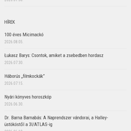
HÍREK
100 éves Micimackó
2026.08.05.
Łukasz Barys: Csontok, amiket a zsebedben hordasz
2026.07.30.
Háborús „filmkockák”
2026.07.15.
Nyári könyves horoszkóp
2026.06.30.
Dr. Barna Barnabás: A Naprendszer vándorai, a Halley-
üstököstől a 3I/ATLAS-ig