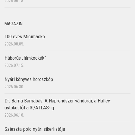
2026.06.18.
MAGAZIN
100 éves Micimackó
2026.08.05.
Háborús „filmkockák”
2026.07.15.
Nyári könyves horoszkóp
2026.06.30.
Dr. Barna Barnabás: A Naprendszer vándorai, a Halley-
üstököstől a 3I/ATLAS-ig
2026.06.18.
Szieszta-polc nyári sikerlistája