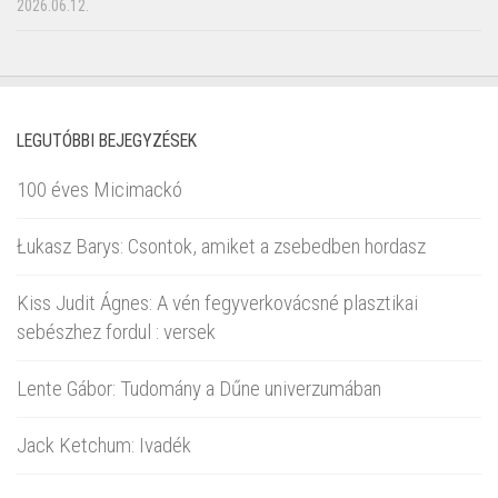
2026.06.12.
LEGUTÓBBI BEJEGYZÉSEK
100 éves Micimackó
Łukasz Barys: Csontok, amiket a zsebedben hordasz
Kiss Judit Ágnes: A vén fegyverkovácsné plasztikai
sebészhez fordul : versek
Lente Gábor: Tudomány a Dűne univerzumában
Jack Ketchum: Ivadék