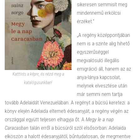
sikeresen semmisít meg
mindennemű erkölcsi
érzéket.”
„A regény középpontjában
nem is a szinte alig hihető
egyszerűséggel
megvalósuló illegális
emigráció áll, hanem az az
Katttints a képre, és nézd meg a
anya-lánya kapcsolat,
katalógusunkban!
melynek elvesztése után
már semmi nem tartja
tovább Adelaidát Venezuelában. A regényt a búcsú keretezi: a
könyv elején Adelaida eltemeti édesanyját, a regény végén az
országgal együtt teljesen elhagyja őt. A
Megy le a nap
Caracasban
talán erről a búcsúról szól elsősorban: Adelaida
elköszön a halott édesanyjától, bűntudatosan, de megmentve