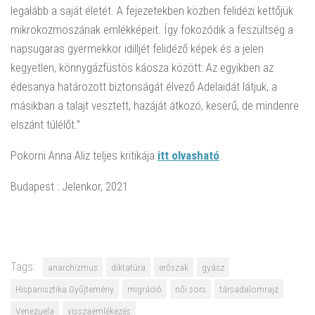
legalább a saját életét. A fejezetekben közben felidézi kettőjük
mikrokozmoszának emlékképeit. Így fokozódik a feszültség a
napsugaras gyermekkor idilljét felidéző képek és a jelen
kegyetlen, könnygázfüstös káosza között: Az egyikben az
édesanya határozott biztonságát élvező Adelaidát látjuk, a
másikban a talajt vesztett, hazáját átkozó, keserű, de mindenre
elszánt túlélőt.”
Pokorni Anna Aliz teljes kritikája
itt olvasható
.
Budapest : Jelenkor, 2021
Tags:
anarchizmus
diktatúra
erőszak
gyász
Hispanisztika Gyűjtemény
migráció
női sors
társadalomrajz
Venezuela
visszaemlékezés