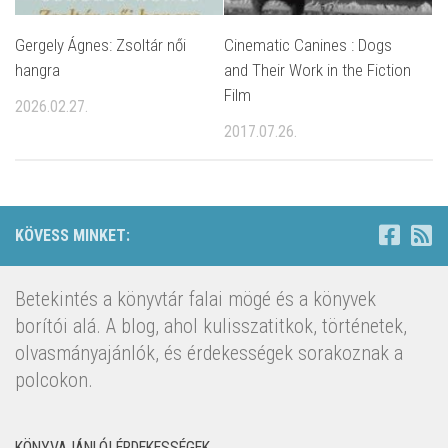
Gergely Ágnes: Zsoltár női
Cinematic Canines : Dogs
hangra
and Their Work in the Fiction
Film
2026.02.27.
2017.07.26.
KÖVESS MINKET:
Betekintés a könyvtár falai mögé és a könyvek
borítói alá. A blog, ahol kulisszatitkok, történetek,
olvasmányajánlók, és érdekességek sorakoznak a
polcokon.
KÖNYVAJÁNLÓI ÉRDEKESSÉGEK