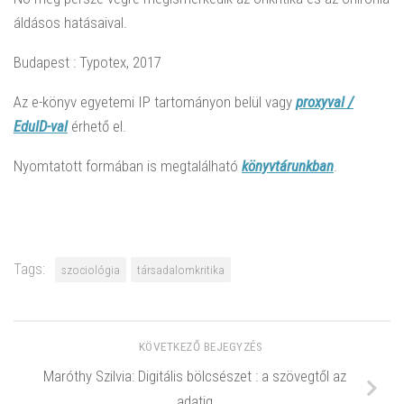
áldásos hatásaival.
Budapest : Typotex, 2017
Az e-könyv egyetemi IP tartományon belül vagy
proxyval /
EduID-val
érhető el.
Nyomtatott formában is megtalálható
könyvtárunkban
.
Tags:
szociológia
társadalomkritika
KÖVETKEZŐ BEJEGYZÉS
Maróthy Szilvia: Digitális bölcsészet : a szövegtől az
adatig