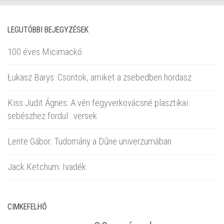
LEGUTÓBBI BEJEGYZÉSEK
100 éves Micimackó
Łukasz Barys: Csontok, amiket a zsebedben hordasz
Kiss Judit Ágnes: A vén fegyverkovácsné plasztikai
sebészhez fordul : versek
Lente Gábor: Tudomány a Dűne univerzumában
Jack Ketchum: Ivadék
CIMKEFELHŐ