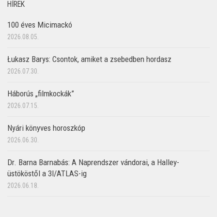
HÍREK
100 éves Micimackó
2026.08.05.
Łukasz Barys: Csontok, amiket a zsebedben hordasz
2026.07.30.
Háborús „filmkockák”
2026.07.15.
Nyári könyves horoszkóp
2026.06.30.
Dr. Barna Barnabás: A Naprendszer vándorai, a Halley-
üstököstől a 3I/ATLAS-ig
2026.06.18.