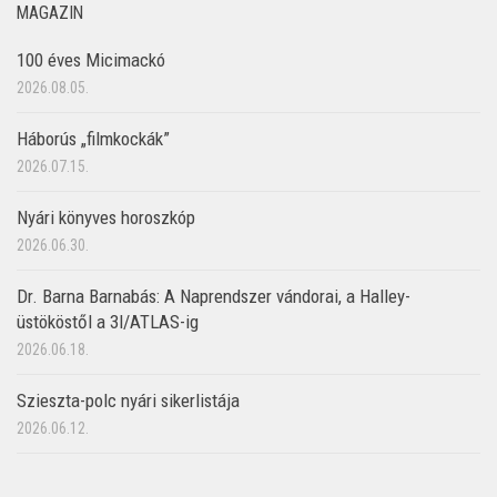
MAGAZIN
100 éves Micimackó
2026.08.05.
Háborús „filmkockák”
2026.07.15.
Nyári könyves horoszkóp
2026.06.30.
Dr. Barna Barnabás: A Naprendszer vándorai, a Halley-
üstököstől a 3I/ATLAS-ig
2026.06.18.
Szieszta-polc nyári sikerlistája
2026.06.12.