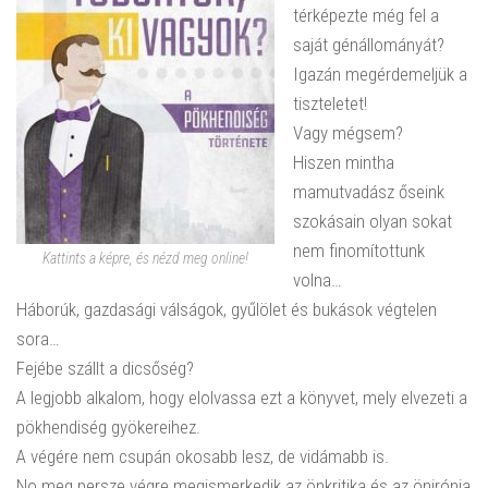
térképezte még fel a
saját génállományát?
Igazán megérdemeljük a
tiszteletet!
Vagy mégsem?
Hiszen mintha
mamutvadász őseink
szokásain olyan sokat
nem finomítottunk
Kattints a képre, és nézd meg online!
volna…
Háborúk, gazdasági válságok, gyűlölet és bukások végtelen
sora…
Fejébe szállt a dicsőség?
A legjobb alkalom, hogy elolvassa ezt a könyvet, mely elvezeti a
pökhendiség gyökereihez.
A végére nem csupán okosabb lesz, de vidámabb is.
No meg persze végre megismerkedik az önkritika és az önirónia