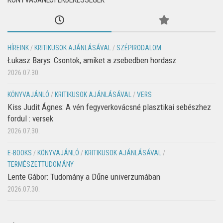
HÍREINK
/
KRITIKUSOK AJÁNLÁSÁVAL
/
SZÉPIRODALOM
Łukasz Barys: Csontok, amiket a zsebedben hordasz
2026.07.30.
KÖNYVAJÁNLÓ
/
KRITIKUSOK AJÁNLÁSÁVAL
/
VERS
Kiss Judit Ágnes: A vén fegyverkovácsné plasztikai sebészhez
fordul : versek
2026.07.30.
E-BOOKS
/
KÖNYVAJÁNLÓ
/
KRITIKUSOK AJÁNLÁSÁVAL
/
TERMÉSZETTUDOMÁNY
Lente Gábor: Tudomány a Dűne univerzumában
2026.07.30.