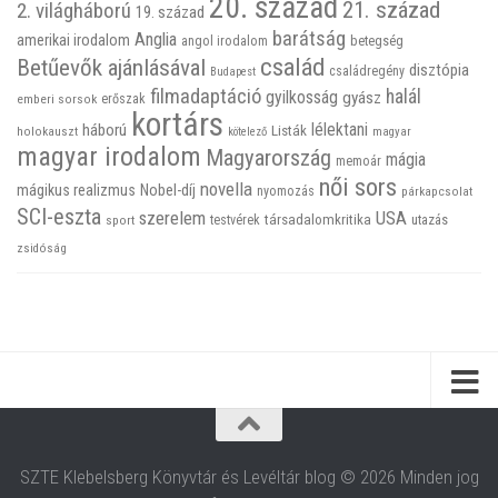
20. század
21. század
2. világháború
19. század
barátság
Anglia
amerikai irodalom
betegség
angol irodalom
család
Betűevők ajánlásával
disztópia
családregény
Budapest
filmadaptáció
halál
gyilkosság
gyász
emberi sorsok
erőszak
kortárs
háború
lélektani
Listák
holokauszt
kötelező
magyar
magyar irodalom
Magyarország
mágia
memoár
női sors
novella
mágikus realizmus
Nobel-díj
nyomozás
párkapcsolat
SCI-eszta
szerelem
USA
társadalomkritika
utazás
sport
testvérek
zsidóság
SZTE Klebelsberg Könyvtár és Levéltár blog © 2026 Minden jog