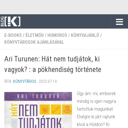
Skip to content
E-BOOKS
/
ÉLETMÓD
/
HUMOROS
/
KÖNYVAJÁNLÓ
/
KÖNYVTÁROSOK AJÁNLÁSÁVAL
Ari Turunen: Hát nem tudjátok, ki
vagyok? : a pökhendiség története
ÍRTA:
KÖNYVTÁROS
·
2023.07.14.
Úgy ám: mi, emberek
mindig is igen nagyra
tartottuk magunkat.
Elvégre ki járt rajtunk
kívül a Holdon? Ki