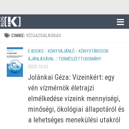
Skip to content
CIMKE:
VÍZGAZDÁLKODÁS
E-BOOKS
/
KÖNYVAJÁNLÓ
/
KÖNYVTÁROSOK
AJÁNLÁSÁVAL
/
TERMÉSZETTUDOMÁNY
2025.10.02.
Jolánkai Géza: Vizeinkért: egy
vén vízmérnök életrajzi
elmélkedése vizeink mennyiségi,
minőségi, ökológiai állapotáról és
a lehetséges menekülési utakról