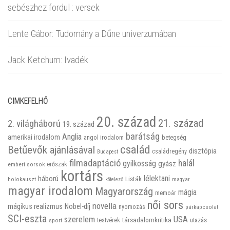
sebészhez fordul : versek
Lente Gábor: Tudomány a Dűne univerzumában
Jack Ketchum: Ivadék
CIMKEFELHŐ
20. század
21. század
2. világháború
19. század
barátság
Anglia
amerikai irodalom
betegség
angol irodalom
család
Betűevők ajánlásával
disztópia
családregény
Budapest
filmadaptáció
halál
gyilkosság
gyász
emberi sorsok
erőszak
kortárs
háború
lélektani
Listák
holokauszt
kötelező
magyar
magyar irodalom
Magyarország
mágia
memoár
női sors
novella
mágikus realizmus
Nobel-díj
nyomozás
párkapcsolat
SCI-eszta
szerelem
USA
társadalomkritika
utazás
sport
testvérek