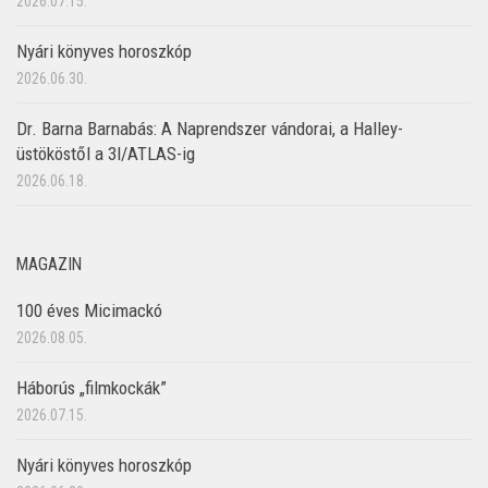
2026.07.15.
Nyári könyves horoszkóp
2026.06.30.
Dr. Barna Barnabás: A Naprendszer vándorai, a Halley-
üstököstől a 3I/ATLAS-ig
2026.06.18.
MAGAZIN
100 éves Micimackó
2026.08.05.
Háborús „filmkockák”
2026.07.15.
Nyári könyves horoszkóp