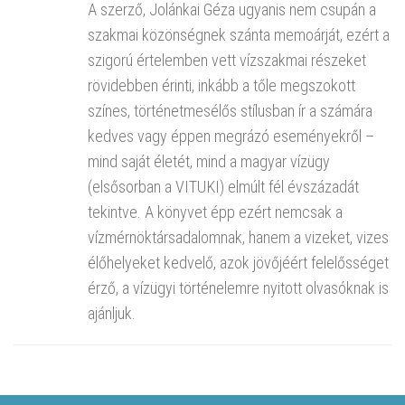
A szerző, Jolánkai Géza ugyanis nem csupán a
szakmai közönségnek szánta memoárját, ezért a
szigorú értelemben vett vízszakmai részeket
rövidebben érinti, inkább a tőle megszokott
színes, történetmesélős stílusban ír a számára
kedves vagy éppen megrázó eseményekről –
mind saját életét, mind a magyar vízügy
(elsősorban a VITUKI) elmúlt fél évszázadát
tekintve. A könyvet épp ezért nemcsak a
vízmérnöktársadalomnak, hanem a vizeket, vizes
élőhelyeket kedvelő, azok jövőjéért felelősséget
érző, a vízügyi történelemre nyitott olvasóknak is
ajánljuk.