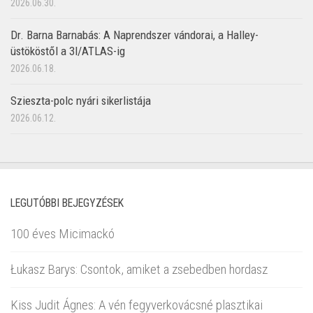
2026.06.30.
Dr. Barna Barnabás: A Naprendszer vándorai, a Halley-
üstököstől a 3I/ATLAS-ig
2026.06.18.
Szieszta-polc nyári sikerlistája
2026.06.12.
LEGUTÓBBI BEJEGYZÉSEK
100 éves Micimackó
Łukasz Barys: Csontok, amiket a zsebedben hordasz
Kiss Judit Ágnes: A vén fegyverkovácsné plasztikai