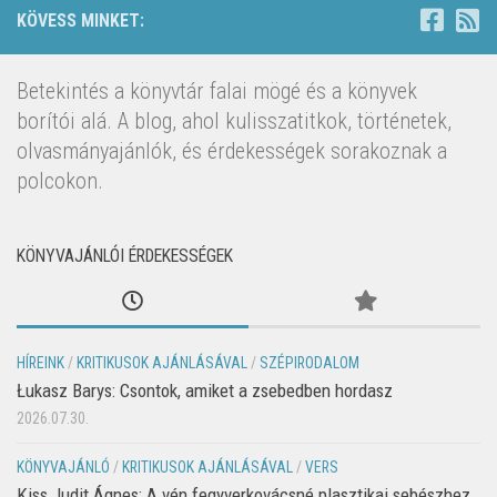
KÖVESS MINKET:
Betekintés a könyvtár falai mögé és a könyvek
borítói alá. A blog, ahol kulisszatitkok, történetek,
olvasmányajánlók, és érdekességek sorakoznak a
polcokon.
KÖNYVAJÁNLÓI ÉRDEKESSÉGEK
HÍREINK
/
KRITIKUSOK AJÁNLÁSÁVAL
/
SZÉPIRODALOM
Łukasz Barys: Csontok, amiket a zsebedben hordasz
2026.07.30.
KÖNYVAJÁNLÓ
/
KRITIKUSOK AJÁNLÁSÁVAL
/
VERS
Kiss Judit Ágnes: A vén fegyverkovácsné plasztikai sebészhez