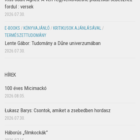
fordul : versek
2026.07.30.
E-BOOKS
/
KÖNYVAJÁNLÓ
/
KRITIKUSOK AJÁNLÁSÁVAL
/
TERMÉSZETTUDOMÁNY
Lente Gábor: Tudomány a Dűne univerzumában
2026.07.30.
HÍREK
100 éves Micimackó
2026.08.05.
Łukasz Barys: Csontok, amiket a zsebedben hordasz
2026.07.30.
Háborús „filmkockák”