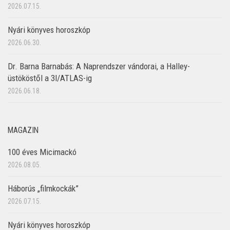
2026.07.15.
Nyári könyves horoszkóp
2026.06.30.
Dr. Barna Barnabás: A Naprendszer vándorai, a Halley-
üstököstől a 3I/ATLAS-ig
2026.06.18.
MAGAZIN
100 éves Micimackó
2026.08.05.
Háborús „filmkockák”
2026.07.15.
Nyári könyves horoszkóp