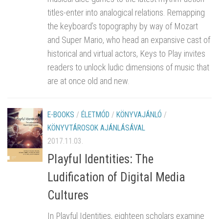
titles-enter into analogical relations. Remapping
the keyboard’s topography by way of Mozart
and Super Mario, who head an expansive cast of
historical and virtual actors, Keys to Play invites
readers to unlock ludic dimensions of music that
are at once old and new.
E-BOOKS
/
ÉLETMÓD
/
KÖNYVAJÁNLÓ
/
KÖNYVTÁROSOK AJÁNLÁSÁVAL
2017.11.03.
Playful Identities: The
Ludification of Digital Media
Cultures
In Playful Identities, eighteen scholars examine