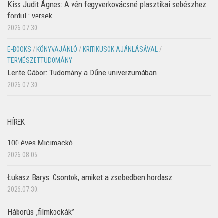
Kiss Judit Ágnes: A vén fegyverkovácsné plasztikai sebészhez
fordul : versek
2026.07.30.
E-BOOKS
/
KÖNYVAJÁNLÓ
/
KRITIKUSOK AJÁNLÁSÁVAL
/
TERMÉSZETTUDOMÁNY
Lente Gábor: Tudomány a Dűne univerzumában
2026.07.30.
HÍREK
100 éves Micimackó
2026.08.05.
Łukasz Barys: Csontok, amiket a zsebedben hordasz
2026.07.30.
Háborús „filmkockák”