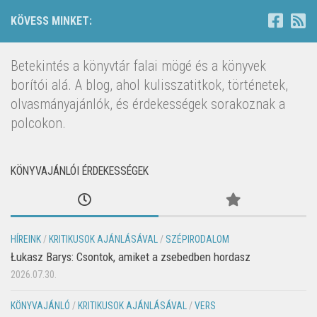
KÖVESS MINKET:
Betekintés a könyvtár falai mögé és a könyvek
borítói alá. A blog, ahol kulisszatitkok, történetek,
olvasmányajánlók, és érdekességek sorakoznak a
polcokon.
KÖNYVAJÁNLÓI ÉRDEKESSÉGEK
HÍREINK
/
KRITIKUSOK AJÁNLÁSÁVAL
/
SZÉPIRODALOM
Łukasz Barys: Csontok, amiket a zsebedben hordasz
2026.07.30.
KÖNYVAJÁNLÓ
/
KRITIKUSOK AJÁNLÁSÁVAL
/
VERS