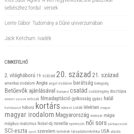
sebészhez fordul : versek
Lente Gábor: Tudomány a Dűne univerzumában
Jack Ketchum: Ivadék
CIMKEFELHŐ
20. század
21. század
2. világháború
19. század
barátság
Anglia
amerikai irodalom
betegség
angol irodalom
család
Betűevők ajánlásával
disztópia
családregény
Budapest
filmadaptáció
halál
gyilkosság
gyász
emberi sorsok
erőszak
kortárs
háború
lélektani
Listák
holokauszt
kötelező
magyar
magyar irodalom
Magyarország
mágia
memoár
női sors
novella
mágikus realizmus
Nobel-díj
nyomozás
párkapcsolat
SCI-eszta
szerelem
USA
társadalomkritika
utazás
sport
testvérek