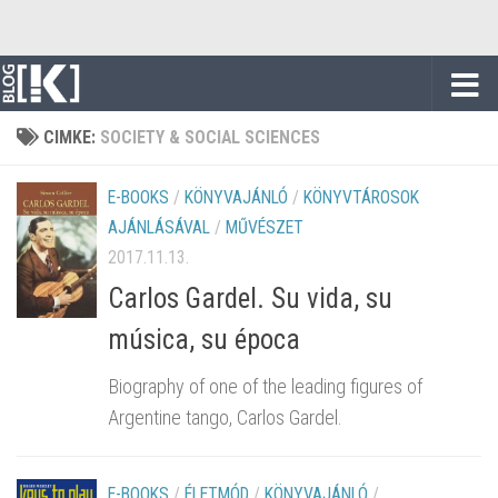
Skip to content
CIMKE:
SOCIETY & SOCIAL SCIENCES
E-BOOKS
/
KÖNYVAJÁNLÓ
/
KÖNYVTÁROSOK
AJÁNLÁSÁVAL
/
MŰVÉSZET
2017.11.13.
Carlos Gardel. Su vida, su
música, su época
Biography of one of the leading figures of
Argentine tango, Carlos Gardel.
E-BOOKS
/
ÉLETMÓD
/
KÖNYVAJÁNLÓ
/