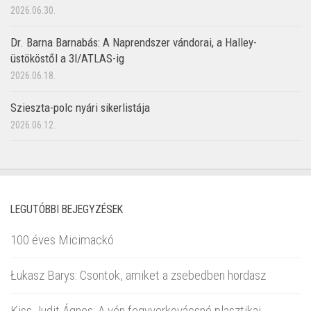
2026.06.30.
Dr. Barna Barnabás: A Naprendszer vándorai, a Halley-
üstököstől a 3I/ATLAS-ig
2026.06.18.
Szieszta-polc nyári sikerlistája
2026.06.12.
LEGUTÓBBI BEJEGYZÉSEK
100 éves Micimackó
Łukasz Barys: Csontok, amiket a zsebedben hordasz
Kiss Judit Ágnes: A vén fegyverkovácsné plasztikai