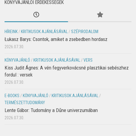
KÖNYVAJÁNLÓI ÉRDEKESSÉGEK
HÍREINK
/
KRITIKUSOK AJÁNLÁSÁVAL
/
SZÉPIRODALOM
Łukasz Barys: Csontok, amiket a zsebedben hordasz
2026.07.30.
KÖNYVAJÁNLÓ
/
KRITIKUSOK AJÁNLÁSÁVAL
/
VERS
Kiss Judit Ágnes: A vén fegyverkovácsné plasztikai sebészhez
fordul : versek
2026.07.30.
E-BOOKS
/
KÖNYVAJÁNLÓ
/
KRITIKUSOK AJÁNLÁSÁVAL
/
TERMÉSZETTUDOMÁNY
Lente Gábor: Tudomány a Dűne univerzumában
2026.07.30.