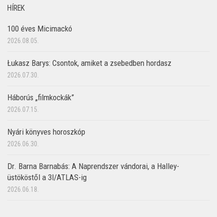
HÍREK
100 éves Micimackó
2026.08.05.
Łukasz Barys: Csontok, amiket a zsebedben hordasz
2026.07.30.
Háborús „filmkockák”
2026.07.15.
Nyári könyves horoszkóp
2026.06.30.
Dr. Barna Barnabás: A Naprendszer vándorai, a Halley-
üstököstől a 3I/ATLAS-ig
2026.06.18.