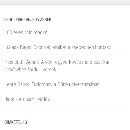
LEGUTÓBBI BEJEGYZÉSEK
100 éves Micimackó
Łukasz Barys: Csontok, amiket a zsebedben hordasz
Kiss Judit Ágnes: A vén fegyverkovácsné plasztikai
sebészhez fordul : versek
Lente Gábor: Tudomány a Dűne univerzumában
Jack Ketchum: Ivadék
CIMKEFELHŐ