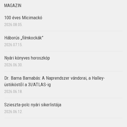
MAGAZIN
100 éves Micimackó
2026.08.05.
Háborús „filmkockák”
2026.07.15.
Nyári könyves horoszkóp
2026.06.30.
Dr. Barna Barnabás: A Naprendszer vándorai, a Halley-
üstököstől a 3I/ATLAS-ig
2026.06.18.
Szieszta-polc nyári sikerlistája
2026.06.12.