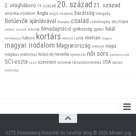
20. század
21. század
2. világháború
19. század
barátság
Anglia
amerikai irodalom
betegség
angol irodalom
család
Betűevők ajánlásával
disztópia
családregény
Budapest
filmadaptáció
halál
gyilkosság
gyász
emberi sorsok
erőszak
kortárs
háború
lélektani
Listák
holokauszt
kötelező
magyar
magyar irodalom
Magyarország
mágia
memoár
női sors
novella
mágikus realizmus
Nobel-díj
nyomozás
párkapcsolat
SCI-eszta
szerelem
USA
társadalomkritika
utazás
sport
testvérek
zsidóság
SZTE Klebelsberg Könyvtár és Levéltár blog © 2026 Minden jog