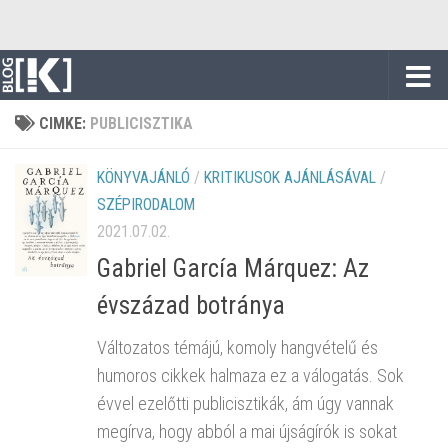
Skip to content
CIMKE:
PUBLICISZTIKA
KÖNYVAJÁNLÓ
/
KRITIKUSOK AJÁNLÁSÁVAL
/
SZÉPIRODALOM
2021.07.02.
Gabriel García Márquez: Az
évszázad botránya
Változatos témájú, komoly hangvételű és
humoros cikkek halmaza ez a válogatás. Sok
évvel ezelőtti publicisztikák, ám úgy vannak
megírva, hogy abból a mai újságírók is sokat