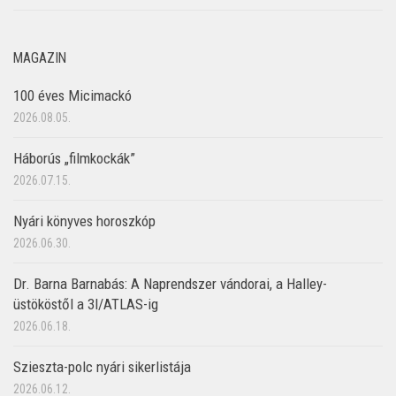
MAGAZIN
100 éves Micimackó
2026.08.05.
Háborús „filmkockák”
2026.07.15.
Nyári könyves horoszkóp
2026.06.30.
Dr. Barna Barnabás: A Naprendszer vándorai, a Halley-
üstököstől a 3I/ATLAS-ig
2026.06.18.
Szieszta-polc nyári sikerlistája
2026.06.12.