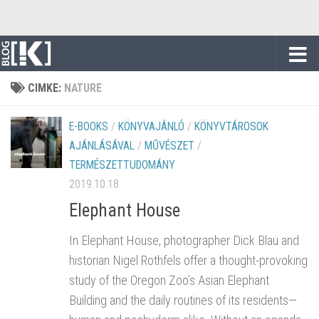
Skip to content
CIMKE:
NATURE
E-BOOKS
/
KÖNYVAJÁNLÓ
/
KÖNYVTÁROSOK
AJÁNLÁSÁVAL
/
MŰVÉSZET
/
TERMÉSZETTUDOMÁNY
2019.10.18.
Elephant House
In Elephant House, photographer Dick Blau and
historian Nigel Rothfels offer a thought-provoking
study of the Oregon Zoo’s Asian Elephant
Building and the daily routines of its residents—