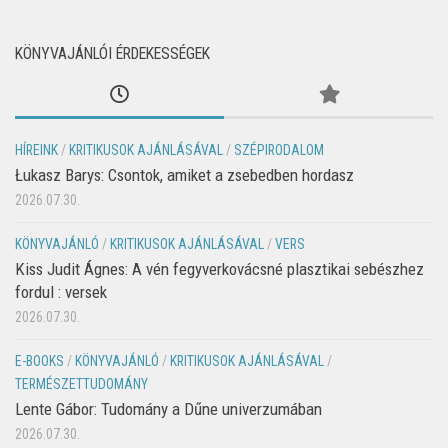
KÖNYVAJÁNLÓI ÉRDEKESSÉGEK
HÍREINK
/
KRITIKUSOK AJÁNLÁSÁVAL
/
SZÉPIRODALOM
Łukasz Barys: Csontok, amiket a zsebedben hordasz
2026.07.30.
KÖNYVAJÁNLÓ
/
KRITIKUSOK AJÁNLÁSÁVAL
/
VERS
Kiss Judit Ágnes: A vén fegyverkovácsné plasztikai sebészhez
fordul : versek
2026.07.30.
E-BOOKS
/
KÖNYVAJÁNLÓ
/
KRITIKUSOK AJÁNLÁSÁVAL
/
TERMÉSZETTUDOMÁNY
Lente Gábor: Tudomány a Dűne univerzumában
2026.07.30.