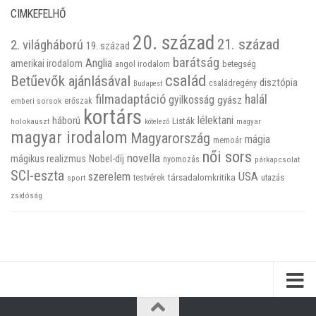
CIMKEFELHŐ
20. század
21. század
2. világháború
19. század
barátság
Anglia
amerikai irodalom
betegség
angol irodalom
család
Betűevők ajánlásával
disztópia
családregény
Budapest
filmadaptáció
halál
gyilkosság
gyász
emberi sorsok
erőszak
kortárs
háború
lélektani
Listák
holokauszt
kötelező
magyar
magyar irodalom
Magyarország
mágia
memoár
női sors
novella
mágikus realizmus
Nobel-díj
nyomozás
párkapcsolat
SCI-eszta
szerelem
USA
társadalomkritika
utazás
sport
testvérek
zsidóság