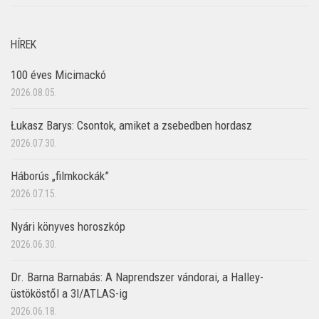
HÍREK
100 éves Micimackó
2026.08.05.
Łukasz Barys: Csontok, amiket a zsebedben hordasz
2026.07.30.
Háborús „filmkockák”
2026.07.15.
Nyári könyves horoszkóp
2026.06.30.
Dr. Barna Barnabás: A Naprendszer vándorai, a Halley-
üstököstől a 3I/ATLAS-ig
2026.06.18.