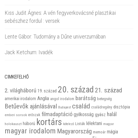
Kiss Judit Ágnes: A vén fegyverkovácsné plasztikai
sebészhez fordul : versek
Lente Gábor: Tudomány a Dűne univerzumában
Jack Ketchum: Ivadék
CIMKEFELHŐ
20. század
21. század
2. világháború
19. század
barátság
Anglia
amerikai irodalom
betegség
angol irodalom
család
Betűevők ajánlásával
disztópia
családregény
Budapest
filmadaptáció
halál
gyilkosság
gyász
emberi sorsok
erőszak
kortárs
háború
lélektani
Listák
holokauszt
kötelező
magyar
magyar irodalom
Magyarország
mágia
memoár