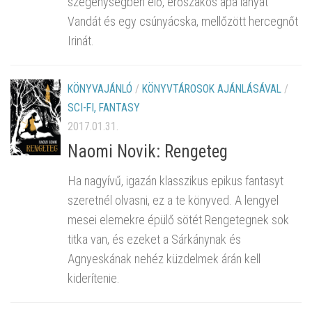
szegénységben élő, erőszakos apa lányát
Vandát és egy csúnyácska, mellőzött hercegnőt
Irinát.
KÖNYVAJÁNLÓ
/
KÖNYVTÁROSOK AJÁNLÁSÁVAL
/
SCI-FI, FANTASY
2017.01.31.
Naomi Novik: Rengeteg
Ha nagyívű, igazán klasszikus epikus fantasyt
szeretnél olvasni, ez a te könyved. A lengyel
mesei elemekre épülő sötét Rengetegnek sok
titka van, és ezeket a Sárkánynak és
Agnyeskának nehéz küzdelmek árán kell
kiderítenie.