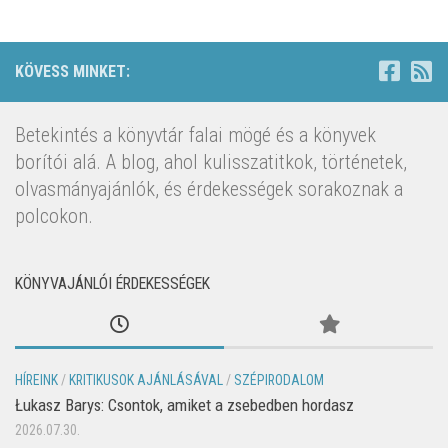
KÖVESS MINKET:
Betekintés a könyvtár falai mögé és a könyvek
borítói alá. A blog, ahol kulisszatitkok, történetek,
olvasmányajánlók, és érdekességek sorakoznak a
polcokon.
KÖNYVAJÁNLÓI ÉRDEKESSÉGEK
HÍREINK
/
KRITIKUSOK AJÁNLÁSÁVAL
/
SZÉPIRODALOM
Łukasz Barys: Csontok, amiket a zsebedben hordasz
2026.07.30.