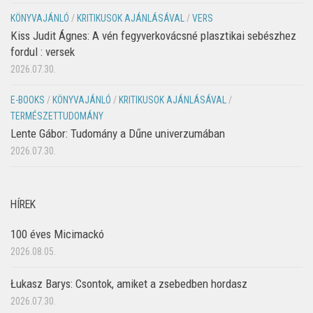
KÖNYVAJÁNLÓ
/
KRITIKUSOK AJÁNLÁSÁVAL
/
VERS
Kiss Judit Ágnes: A vén fegyverkovácsné plasztikai sebészhez
fordul : versek
2026.07.30.
E-BOOKS
/
KÖNYVAJÁNLÓ
/
KRITIKUSOK AJÁNLÁSÁVAL
/
TERMÉSZETTUDOMÁNY
Lente Gábor: Tudomány a Dűne univerzumában
2026.07.30.
HÍREK
100 éves Micimackó
2026.08.05.
Łukasz Barys: Csontok, amiket a zsebedben hordasz
2026.07.30.