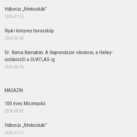
Háborús „filmkockák”
2026.07.15.
Nyári könyves horoszkóp
2026.06.30.
Dr. Barna Barnabás: A Naprendszer vándorai, a Halley-
üstököstől a 3I/ATLAS-ig
2026.06.18.
MAGAZIN
100 éves Micimackó
2026.08.05.
Háborús „filmkockák”
2026.07.15.