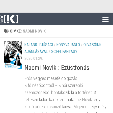
Skip to content
CIMKE:
NAOMI NOVIK
KALAND, IFJÚSÁGI
/
KÖNYVAJÁNLÓ
/
OLVASÓINK
AJÁNLÁSÁVAL
/
SCI-FI, FANTASY
2020.01.29.
Naomi Novik : Ezüstfonás
Erős vegyes mesefeldolgozás.
3 fő nézőpontból – 3 női szereplő
szemszögéből bontakozik ki a történet. 3
teljesen külön karaktert mutat be Novik: egy
zsidó pénzkölcsönző lányát Mirjemet, egy mély