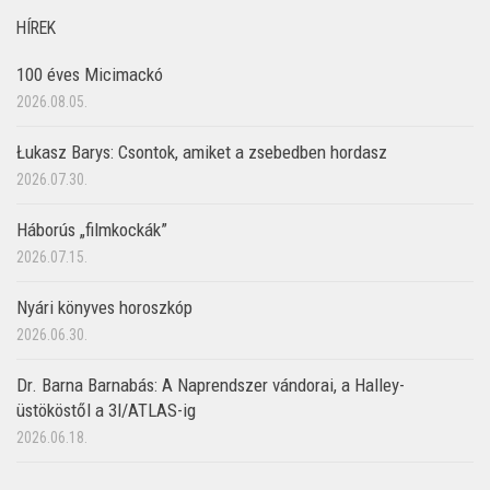
HÍREK
100 éves Micimackó
2026.08.05.
Łukasz Barys: Csontok, amiket a zsebedben hordasz
2026.07.30.
Háborús „filmkockák”
2026.07.15.
Nyári könyves horoszkóp
2026.06.30.
Dr. Barna Barnabás: A Naprendszer vándorai, a Halley-
üstököstől a 3I/ATLAS-ig
2026.06.18.