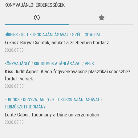
KÖNYVAJÁNLÓI ÉRDEKESSÉGEK
HÍREINK
/
KRITIKUSOK AJÁNLÁSÁVAL
/
SZÉPIRODALOM
Łukasz Barys: Csontok, amiket a zsebedben hordasz
2026.07.30.
KÖNYVAJÁNLÓ
/
KRITIKUSOK AJÁNLÁSÁVAL
/
VERS
Kiss Judit Ágnes: A vén fegyverkovácsné plasztikai sebészhez
fordul : versek
2026.07.30.
E-BOOKS
/
KÖNYVAJÁNLÓ
/
KRITIKUSOK AJÁNLÁSÁVAL
/
TERMÉSZETTUDOMÁNY
Lente Gábor: Tudomány a Dűne univerzumában
2026.07.30.