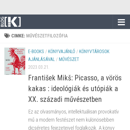
Skip to content
CIMKE:
MŰVÉSZETFILOZÓFIA
E-BOOKS
/
KÖNYVAJÁNLÓ
/
KÖNYVTÁROSOK
AJÁNLÁSÁVAL
/
MŰVÉSZET
2023.03.21.
František Mikš: Picasso, a vörös
kakas : ideológiák és utópiák a
XX. századi művészetben
Ez az olvasmányos, intellektuálisan provokatív
mű a modern festészet nem különösebben
dicséretes fejezeteivel foglalkozik. A könyv