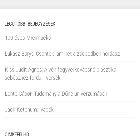
LEGUTÓBBI BEJEGYZÉSEK
100 éves Micimackó
Łukasz Barys: Csontok, amiket a zsebedben hordasz
Kiss Judit Ágnes: A vén fegyverkovácsné plasztikai
sebészhez fordul : versek
Lente Gábor: Tudomány a Dűne univerzumában
Jack Ketchum: Ivadék
CIMKEFELHŐ