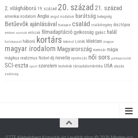
20. század
21. század
2. világháború
19. század
barátság
Anglia
amerikai irodalom
betegség
angol irodalom
család
Betűevők ajánlásával
disztópia
családregény
Budapest
filmadaptáció
halál
gyilkosság
gyász
emberi sorsok
erőszak
kortárs
háború
lélektani
Listák
holokauszt
kötelező
magyar
magyar irodalom
Magyarország
mágia
memoár
női sors
novella
mágikus realizmus
Nobel-díj
nyomozás
párkapcsolat
SCI-eszta
szerelem
USA
társadalomkritika
utazás
sport
testvérek
zsidóság
SZTE Klebelsberg Könyvtár és Levéltár blog © 2026 Minden jog