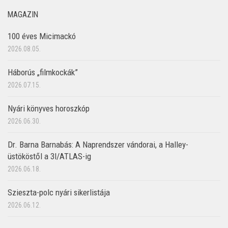
MAGAZIN
100 éves Micimackó
2026.08.05.
Háborús „filmkockák”
2026.07.15.
Nyári könyves horoszkóp
2026.06.30.
Dr. Barna Barnabás: A Naprendszer vándorai, a Halley-
üstököstől a 3I/ATLAS-ig
2026.06.18.
Szieszta-polc nyári sikerlistája
2026.06.12.