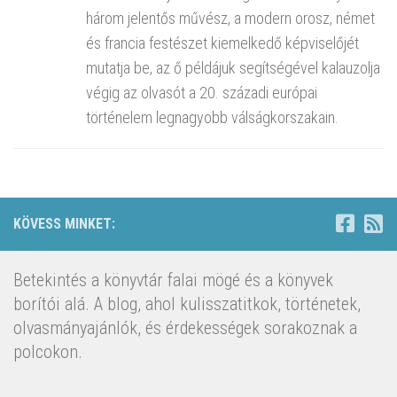
három jelentős művész, a modern orosz, német
és francia festészet kiemelkedő képviselőjét
mutatja be, az ő példájuk segítségével kalauzolja
végig az olvasót a 20. századi európai
történelem legnagyobb válságkorszakain.
KÖVESS MINKET:
Betekintés a könyvtár falai mögé és a könyvek
borítói alá. A blog, ahol kulisszatitkok, történetek,
olvasmányajánlók, és érdekességek sorakoznak a
polcokon.