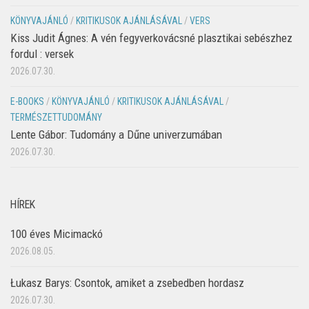
KÖNYVAJÁNLÓ
/
KRITIKUSOK AJÁNLÁSÁVAL
/
VERS
Kiss Judit Ágnes: A vén fegyverkovácsné plasztikai sebészhez
fordul : versek
2026.07.30.
E-BOOKS
/
KÖNYVAJÁNLÓ
/
KRITIKUSOK AJÁNLÁSÁVAL
/
TERMÉSZETTUDOMÁNY
Lente Gábor: Tudomány a Dűne univerzumában
2026.07.30.
HÍREK
100 éves Micimackó
2026.08.05.
Łukasz Barys: Csontok, amiket a zsebedben hordasz
2026.07.30.