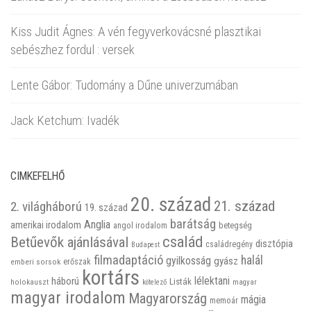
Kiss Judit Ágnes: A vén fegyverkovácsné plasztikai
sebészhez fordul : versek
Lente Gábor: Tudomány a Dűne univerzumában
Jack Ketchum: Ivadék
CIMKEFELHŐ
20. század
21. század
2. világháború
19. század
barátság
Anglia
amerikai irodalom
betegség
angol irodalom
család
Betűevők ajánlásával
disztópia
családregény
Budapest
filmadaptáció
halál
gyilkosság
gyász
emberi sorsok
erőszak
kortárs
háború
lélektani
Listák
holokauszt
kötelező
magyar
magyar irodalom
Magyarország
mágia
memoár