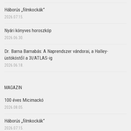
Háborús „filmkockák”
2026.07.15.
Nyári könyves horoszkóp
2026.06.30.
Dr. Barna Barnabás: A Naprendszer vándorai, a Halley-
üstököstől a 3I/ATLAS-ig
2026.06.18.
MAGAZIN
100 éves Micimackó
2026.08.05.
Háborús „filmkockák”
2026.07.15.