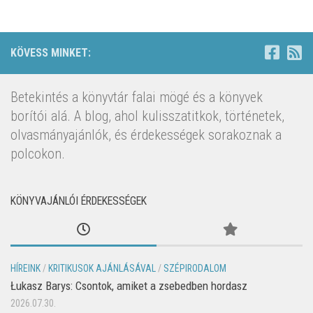
KÖVESS MINKET:
Betekintés a könyvtár falai mögé és a könyvek
borítói alá. A blog, ahol kulisszatitkok, történetek,
olvasmányajánlók, és érdekességek sorakoznak a
polcokon.
KÖNYVAJÁNLÓI ÉRDEKESSÉGEK
HÍREINK
/
KRITIKUSOK AJÁNLÁSÁVAL
/
SZÉPIRODALOM
Łukasz Barys: Csontok, amiket a zsebedben hordasz
2026.07.30.