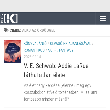
Skip to content
CIMKE:
ALKU AZ ÖRDÖGGEL
KÖNYVAJÁNLÓ
/
OLVASÓINK AJÁNLÁSÁVAL
/
ROMANTIKUS
/
SCI-FI, FANTASY
2023.02.14.
V. E. Schwab: Addie LaRue
láthatatlan élete
Az élet nagy kérdései jelennek meg egy
korszakokon átívelő történetben. Mi az, ami
fontosabb minden másnál?