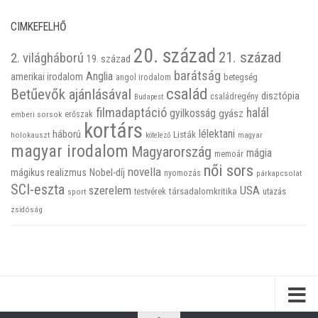
CIMKEFELHŐ
20. század
21. század
2. világháború
19. század
barátság
Anglia
amerikai irodalom
betegség
angol irodalom
család
Betűevők ajánlásával
disztópia
családregény
Budapest
filmadaptáció
halál
gyilkosság
gyász
emberi sorsok
erőszak
kortárs
háború
lélektani
Listák
holokauszt
kötelező
magyar
magyar irodalom
Magyarország
mágia
memoár
női sors
novella
mágikus realizmus
Nobel-díj
nyomozás
párkapcsolat
SCI-eszta
szerelem
USA
társadalomkritika
utazás
sport
testvérek
zsidóság