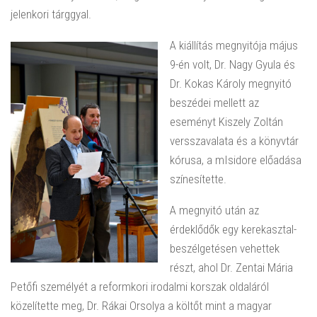
jelenkori tárggyal.
A kiállítás megnyitója május
9-én volt, Dr. Nagy Gyula és
Dr. Kokas Károly megnyitó
beszédei mellett az
eseményt Kiszely Zoltán
versszavalata és a könyvtár
kórusa, a mIsidore előadása
színesítette.
A megnyitó után az
érdeklődők egy kerekasztal-
beszélgetésen vehettek
részt, ahol Dr. Zentai Mária
Petőfi személyét a reformkori irodalmi korszak oldaláról
közelítette meg, Dr. Rákai Orsolya a költőt mint a magyar