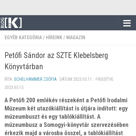
Skip to content
EGYÉB KATEGÓRIA
/
HÍREINK
/
MAGAZIN
Petőfi Sándor az SZTE Klebelsberg
Könyvtárban
ÍRTA:
SCHELHAMMER ZSÓFIA
· DÁTUM
2023.05.11.
· FRISSÍTVE
2023.05.15.
A Petőfi 200 emlékév részeként a Petőfi Irodalmi
Múzeum két utazókiállítást is útjára indított: egy
múzeumbuszt és egy tablókiállítást. A
múzeumbusz a Somogyi-könyvtár szervezésében
érkezik majd a városba ősszel, a tablókiállítást