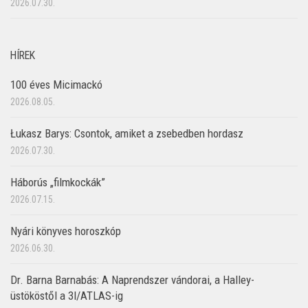
2026.07.30.
HÍREK
100 éves Micimackó
2026.08.05.
Łukasz Barys: Csontok, amiket a zsebedben hordasz
2026.07.30.
Háborús „filmkockák”
2026.07.15.
Nyári könyves horoszkóp
2026.06.30.
Dr. Barna Barnabás: A Naprendszer vándorai, a Halley-
üstököstől a 3I/ATLAS-ig