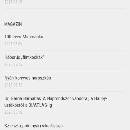
2026.06.18.
MAGAZIN
100 éves Micimackó
2026.08.05.
Háborús „filmkockák”
2026.07.15.
Nyári könyves horoszkóp
2026.06.30.
Dr. Barna Barnabás: A Naprendszer vándorai, a Halley-
üstököstől a 3I/ATLAS-ig
2026.06.18.
Szieszta-polc nyári sikerlistája