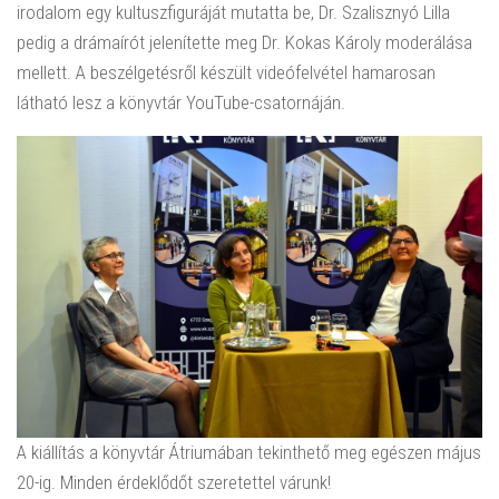
irodalom egy kultuszfiguráját mutatta be, Dr. Szalisznyó Lilla
pedig a drámaírót jelenítette meg Dr. Kokas Károly moderálása
mellett. A beszélgetésről készült videófelvétel hamarosan
látható lesz a könyvtár YouTube-csatornáján.
A kiállítás a könyvtár Átriumában tekinthető meg egészen május
20-ig. Minden érdeklődőt szeretettel várunk!