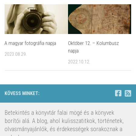
A magyar fotográfia napja
Október 12. – Kolumbusz
napja
2023.08.29.
2022.10.12.
KÖVESS MINKET:
Betekintés a könyvtár falai mögé és a könyvek
borítói alá. A blog, ahol kulisszatitkok, történetek,
olvasmányajánlók, és érdekességek sorakoznak a