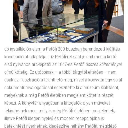
db installációs elem a Petőfi 200 buszban berendezett kiállítás
koncepcióját adaptálja. Tíz Petőfi-relikviát jelenít meg a költő
első nyilvános arcképétől az 1847-es
Petőfi összes költeményei
című kötetig. Ez utóbbinak – a többi tárgytól eltérően – nem
csak az illusztrációja tekinthető meg, mivel a könyvtár egy saját
dokumentumválogatással egészítette ki a múzeum kiállítását,
melyeknek a még Petőfi életében megjelent kötet is részét
képezi. A könyvtár anyagában a látogatók olyan műveket
tekinthetnek meg, melyek még Petőfi életében megjelentek,
illetve Petőfi idegen nyelvű és modern recepciójába is
betekintést nyerhetnek, kiegészítve néhány Petőfit megidéző