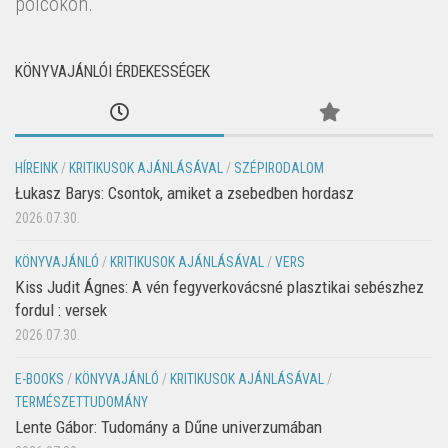
polcokon.
KÖNYVAJÁNLÓI ÉRDEKESSÉGEK
HÍREINK
/
KRITIKUSOK AJÁNLÁSÁVAL
/
SZÉPIRODALOM
Łukasz Barys: Csontok, amiket a zsebedben hordasz
2026.07.30.
KÖNYVAJÁNLÓ
/
KRITIKUSOK AJÁNLÁSÁVAL
/
VERS
Kiss Judit Ágnes: A vén fegyverkovácsné plasztikai sebészhez
fordul : versek
2026.07.30.
E-BOOKS
/
KÖNYVAJÁNLÓ
/
KRITIKUSOK AJÁNLÁSÁVAL
/
TERMÉSZETTUDOMÁNY
Lente Gábor: Tudomány a Dűne univerzumában