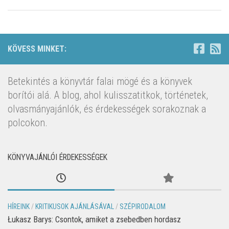
KÖVESS MINKET:
Betekintés a könyvtár falai mögé és a könyvek
borítói alá. A blog, ahol kulisszatitkok, történetek,
olvasmányajánlók, és érdekességek sorakoznak a
polcokon.
KÖNYVAJÁNLÓI ÉRDEKESSÉGEK
HÍREINK
/
KRITIKUSOK AJÁNLÁSÁVAL
/
SZÉPIRODALOM
Łukasz Barys: Csontok, amiket a zsebedben hordasz