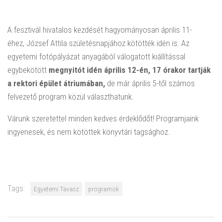
A fesztivál hivatalos kezdését hagyományosan április 11-
éhez, József Attila születésnapjához kötötték idén is. Az
egyetemi fotópályázat anyagából válogatott kiállítással
egybekötött
megnyitót idén április 12-én, 17 órakor tartják
a rektori épület átriumában,
de már április 5-től számos
felvezető program közül választhatunk.
Várunk szeretettel minden kedves érdeklődőt! Programjaink
ingyenesek, és nem kötöttek könyvtári tagsághoz.
Tags:
Egyetemi Tavasz
programok