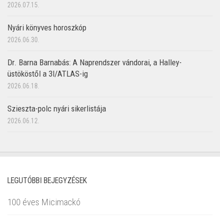
2026.07.15.
Nyári könyves horoszkóp
2026.06.30.
Dr. Barna Barnabás: A Naprendszer vándorai, a Halley-
üstököstől a 3I/ATLAS-ig
2026.06.18.
Szieszta-polc nyári sikerlistája
2026.06.12.
LEGUTÓBBI BEJEGYZÉSEK
100 éves Micimackó