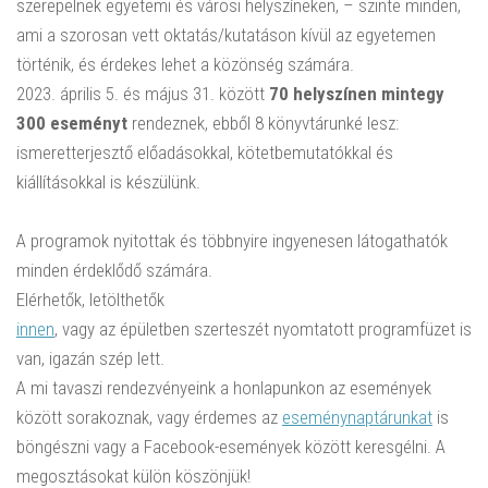
szerepelnek egyetemi és városi helyszíneken, – szinte minden,
ami a szorosan vett oktatás/kutatáson kívül az egyetemen
történik, és érdekes lehet a közönség számára.
2023. április 5. és május 31. között
70 helyszínen mintegy
300 eseményt
rendeznek, ebből 8 könyvtárunké lesz:
ismeretterjesztő előadásokkal, kötetbemutatókkal és
kiállításokkal is készülünk.
A programok nyitottak és többnyire ingyenesen látogathatók
minden érdeklődő számára.
Elérhetők, letölthetők
innen
, vagy az épületben szerteszét nyomtatott programfüzet is
van, igazán szép lett.
A mi tavaszi rendezvényeink a honlapunkon az események
között sorakoznak, vagy érdemes az
eseménynaptárunkat
is
böngészni vagy a Facebook-események között keresgélni. A
megosztásokat külön köszönjük!