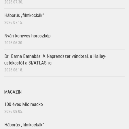
2026.07.30.
Háborús „filmkockák”
2026.07.15.
Nyári könyves horoszkóp
2026.06.30.
Dr. Barna Barnabás: A Naprendszer vándorai, a Halley-
üstököstől a 3I/ATLAS-ig
2026.06.18.
MAGAZIN
100 éves Micimackó
2026.08.05.
Háborús „filmkockák”