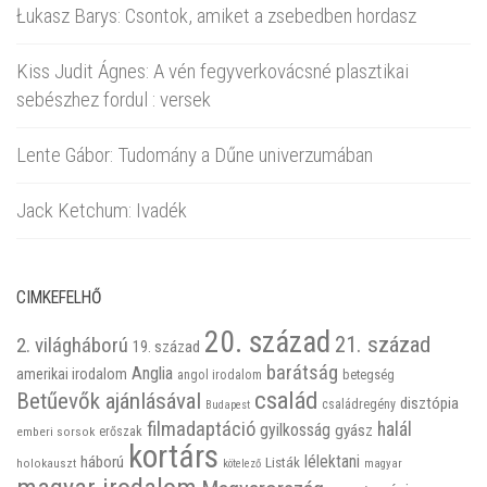
Łukasz Barys: Csontok, amiket a zsebedben hordasz
Kiss Judit Ágnes: A vén fegyverkovácsné plasztikai
sebészhez fordul : versek
Lente Gábor: Tudomány a Dűne univerzumában
Jack Ketchum: Ivadék
CIMKEFELHŐ
20. század
21. század
2. világháború
19. század
barátság
Anglia
amerikai irodalom
betegség
angol irodalom
család
Betűevők ajánlásával
disztópia
családregény
Budapest
filmadaptáció
halál
gyilkosság
gyász
emberi sorsok
erőszak
kortárs
háború
lélektani
Listák
holokauszt
kötelező
magyar