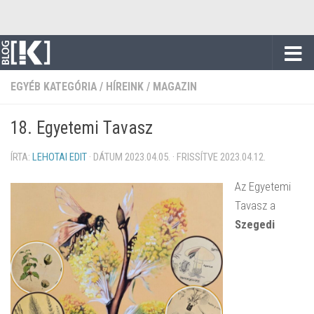
Skip to content
EGYÉB KATEGÓRIA
/
HÍREINK
/
MAGAZIN
18. Egyetemi Tavasz
ÍRTA:
LEHOTAI EDIT
· DÁTUM
2023.04.05.
· FRISSÍTVE
2023.04.12.
Az
Egyetemi
Tavasz a
Szegedi