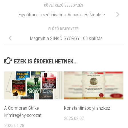
KÖVETKEZŐ BEJEGYZÉS
Egy ófrancia széphistória: Aucasin és Nicolete
ELŐZŐ BEJEGYZÉS
Megnyílt a SINKÓ GYÖRGY 100 kiállítás
EZEK IS ÉRDEKELHETNEK...
A Cormoran Strike
Konstantinápolyi anziksz
krimiregény-sorozat
2025.02.07.
2025.01.28.