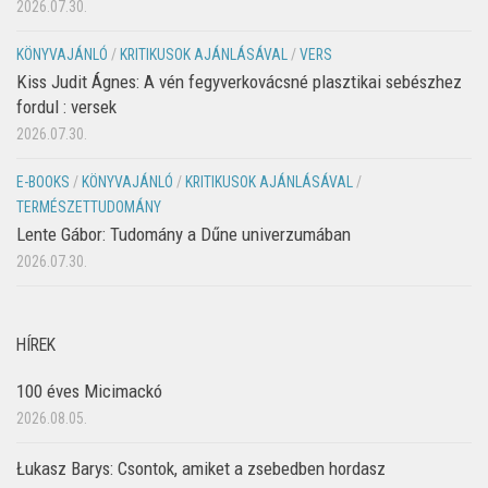
2026.07.30.
KÖNYVAJÁNLÓ
/
KRITIKUSOK AJÁNLÁSÁVAL
/
VERS
Kiss Judit Ágnes: A vén fegyverkovácsné plasztikai sebészhez
fordul : versek
2026.07.30.
E-BOOKS
/
KÖNYVAJÁNLÓ
/
KRITIKUSOK AJÁNLÁSÁVAL
/
TERMÉSZETTUDOMÁNY
Lente Gábor: Tudomány a Dűne univerzumában
2026.07.30.
HÍREK
100 éves Micimackó
2026.08.05.
Łukasz Barys: Csontok, amiket a zsebedben hordasz