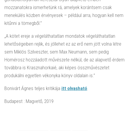
mozzanatokra ismerhetünk rá, amelyek korántsem csak
menekülés közben érvényesek – például arra, hogyan kell nem
kitűnni a tömegből.”
„A kötet ereje a végeláthatatlan mondatok végeláthatatlan
lehetőségeiben rejlik
, és jóllehet ez az erő nem jött volna létre
sem Miklós Szilveszter, sem Max Neumann, sem pedig
Homérosz hozzáadott művészete nélkül, de az alapvető érdem
továbbra is Krasznahorkaié, aki képes összművészetet
produkálni egyetlen vékonyka könyv oldalain is.”
Bonivárt Ágnes teljes kritikája
itt olvasható
.
Budapest : Magvető, 2019