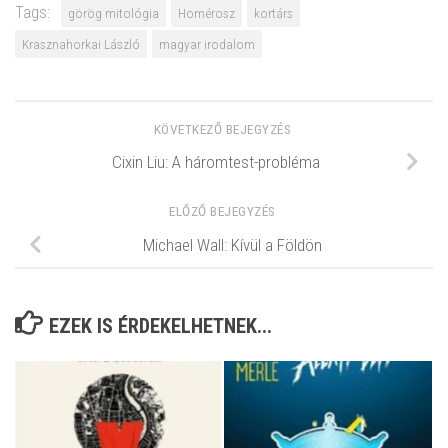
Tags:
görög mitológia
Homérosz
kortárs
Krasznahorkai László
magyar irodalom
KÖVETKEZŐ BEJEGYZÉS
Cixin Liu: A háromtest-probléma
ELŐZŐ BEJEGYZÉS
Michael Wall: Kívül a Földön
EZEK IS ÉRDEKELHETNEK...