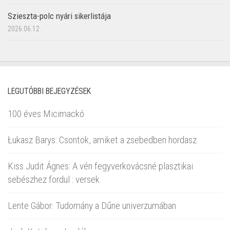
Szieszta-polc nyári sikerlistája
2026.06.12.
LEGUTÓBBI BEJEGYZÉSEK
100 éves Micimackó
Łukasz Barys: Csontok, amiket a zsebedben hordasz
Kiss Judit Ágnes: A vén fegyverkovácsné plasztikai
sebészhez fordul : versek
Lente Gábor: Tudomány a Dűne univerzumában