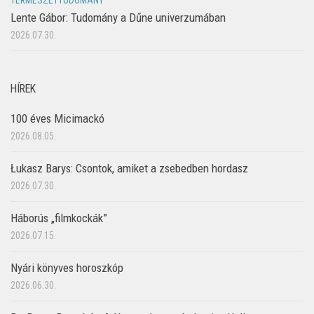
TERMÉSZETTUDOMÁNY
Lente Gábor: Tudomány a Dűne univerzumában
2026.07.30.
HÍREK
100 éves Micimackó
2026.08.05.
Łukasz Barys: Csontok, amiket a zsebedben hordasz
2026.07.30.
Háborús „filmkockák”
2026.07.15.
Nyári könyves horoszkóp
2026.06.30.