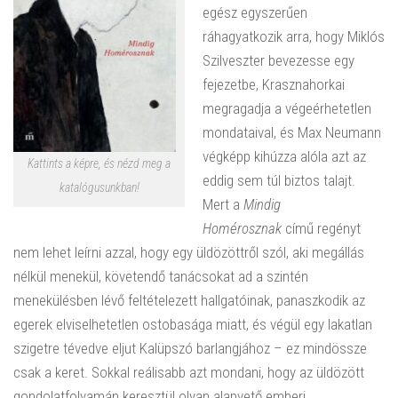
egész egyszerűen
ráhagyatkozik arra, hogy Miklós
Szilveszter bevezesse egy
fejezetbe, Krasznahorkai
megragadja a végeérhetetlen
mondataival, és Max Neumann
végképp kihúzza alóla azt az
Kattints a képre, és nézd meg a
eddig sem túl biztos talajt.
katalógusunkban!
Mert a
Mindig
Homérosznak
című regényt
nem lehet leírni azzal, hogy egy üldözöttről szól, aki megállás
nélkül menekül, követendő tanácsokat ad a szintén
menekülésben lévő feltételezett hallgatóinak, panaszkodik az
egerek elviselhetetlen ostobasága miatt, és végül egy lakatlan
szigetre tévedve eljut Kalüpszó barlangjához – ez mindössze
csak a keret.
Sokkal reálisabb azt mondani, hogy az üldözött
gondolatfolyamán keresztül olyan alapvető emberi