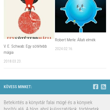
Robert Merle: Állati elmék
V. E. Schwab: Egy ​sötétebb
2024.02.16.
mágia
2018.03.23.
KÖVESS MINKET:
Betekintés a könyvtár falai mögé és a könyvek
borítói alá. A blog, ahol kulisszatitkok, történetek,