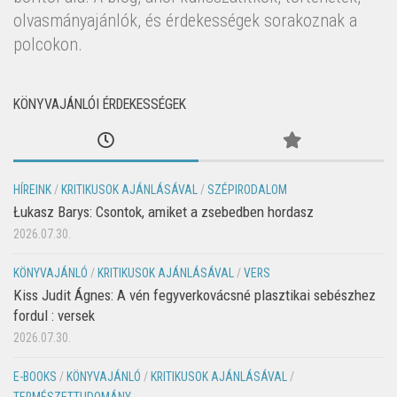
olvasmányajánlók, és érdekességek sorakoznak a
polcokon.
KÖNYVAJÁNLÓI ÉRDEKESSÉGEK
HÍREINK
/
KRITIKUSOK AJÁNLÁSÁVAL
/
SZÉPIRODALOM
Łukasz Barys: Csontok, amiket a zsebedben hordasz
2026.07.30.
KÖNYVAJÁNLÓ
/
KRITIKUSOK AJÁNLÁSÁVAL
/
VERS
Kiss Judit Ágnes: A vén fegyverkovácsné plasztikai sebészhez
fordul : versek
2026.07.30.
E-BOOKS
/
KÖNYVAJÁNLÓ
/
KRITIKUSOK AJÁNLÁSÁVAL
/