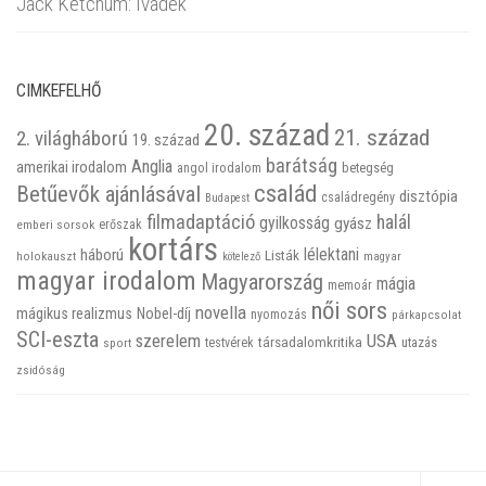
Jack Ketchum: Ivadék
CIMKEFELHŐ
20. század
21. század
2. világháború
19. század
barátság
Anglia
amerikai irodalom
betegség
angol irodalom
család
Betűevők ajánlásával
disztópia
családregény
Budapest
filmadaptáció
halál
gyilkosság
gyász
emberi sorsok
erőszak
kortárs
háború
lélektani
Listák
holokauszt
kötelező
magyar
magyar irodalom
Magyarország
mágia
memoár
női sors
novella
mágikus realizmus
Nobel-díj
nyomozás
párkapcsolat
SCI-eszta
szerelem
USA
társadalomkritika
utazás
sport
testvérek
zsidóság