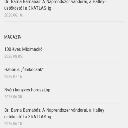
Dr. Barna Barnabás: A Naprendszer vándorai, a Halley-
üstököstől a 3I/ATLAS-ig
2026.06.18.
MAGAZIN
100 éves Micimackó
2026.08.05.
Háborús „filmkockák”
2026.07.15.
Nyári könyves horoszkóp
2026.06.30.
Dr. Barna Barnabás: A Naprendszer vándorai, a Halley-
üstököstől a 3I/ATLAS-ig
2026.06.18.