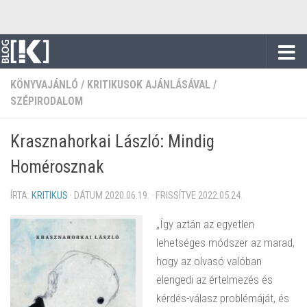
Skip to content
KÖNYVAJÁNLÓ
/
KRITIKUSOK AJÁNLÁSÁVAL
/
SZÉPIRODALOM
Krasznahorkai László: Mindig
Homérosznak
ÍRTA:
KRITIKUS
· DÁTUM
2020.06.19.
· FRISSÍTVE
2022.05.24.
„Így aztán az egyetlen
lehetséges módszer az marad,
hogy az olvasó valóban
elengedi az értelmezés és
kérdés-válasz problémáját, és