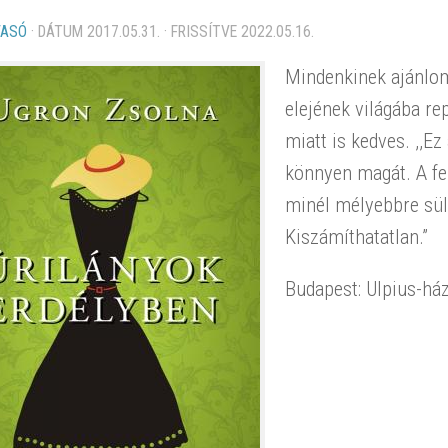
VASÓ
· DÁTUM
2017.05.31.
· FRISSÍTVE
2022.05.16.
Mindenkinek ajánlom 
elejének világába r
miatt is kedves. ,,E
könnyen magát. A fe
minél mélyebbre sül
Kiszámíthatatlan.”
Budapest: Ulpius-há