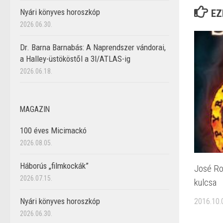
Nyári könyves horoszkóp
EZ
2026.06.30.
Dr. Barna Barnabás: A Naprendszer vándorai,
a Halley-üstököstől a 3I/ATLAS-ig
2026.06.18.
MAGAZIN
100 éves Micimackó
2026.08.05.
Háborús „filmkockák”
José Ro
2026.07.15.
kulcsa
Nyári könyves horoszkóp
2016.10.
2026.06.30.