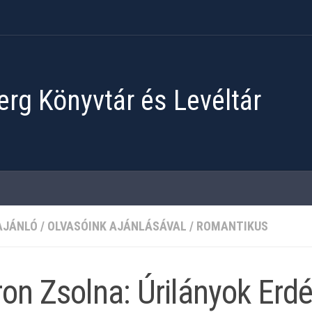
rg Könyvtár és Levéltár
AJÁNLÓ
/
OLVASÓINK AJÁNLÁSÁVAL
/
ROMANTIKUS
on Zsolna: Úrilányok Erd