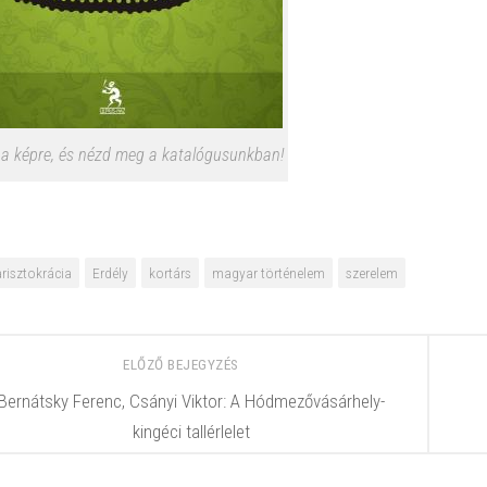
 a képre, és nézd meg a katalógusunkban!
arisztokrácia
Erdély
kortárs
magyar történelem
szerelem
ELŐZŐ BEJEGYZÉS
Bernátsky Ferenc, Csányi Viktor: A ​Hódmezővásárhely-
kingéci tallérlelet