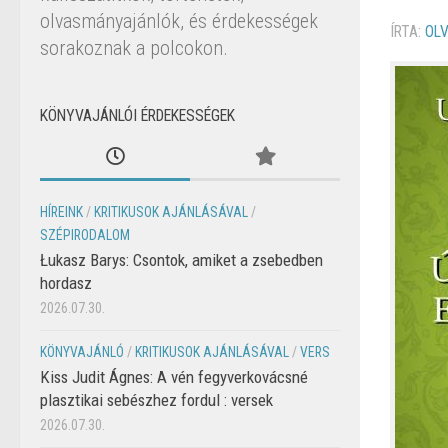
olvasmányajánlók, és érdekességek
ÍRTA:
OL
sorakoznak a polcokon.
KÖNYVAJÁNLÓI ÉRDEKESSÉGEK
HÍREINK
/
KRITIKUSOK AJÁNLÁSÁVAL
/
SZÉPIRODALOM
Łukasz Barys: Csontok, amiket a zsebedben
hordasz
2026.07.30.
KÖNYVAJÁNLÓ
/
KRITIKUSOK AJÁNLÁSÁVAL
/
VERS
Kiss Judit Ágnes: A vén fegyverkovácsné
plasztikai sebészhez fordul : versek
2026.07.30.