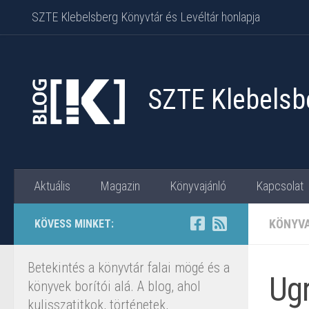
SZTE Klebelsberg Könyvtár és Levéltár honlapja
Skip to content
SZTE Klebelsbe
Aktuális
Magazin
Könyvajánló
Kapcsolat
KÖNYV
KÖVESS MINKET:
Betekintés a könyvtár falai mögé és a
Ugr
könyvek borítói alá. A blog, ahol
kulisszatitkok, történetek,