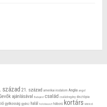
. század
21. század
Anglia
amerikai irodalom
angol
család
űevők ajánlásával
disztópia
családregény
Budapest
kortárs
ció
halál
gyilkosság
gyász
háború
holokauszt
kötelező