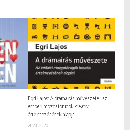
n
Egri Lajos: A drámaírás művészete : az
emberi mozgatórugók kreatív
értelmezésének alapjai
2023.10.20.