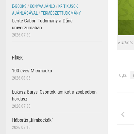
E-BOOKS
/
KÖNYVAJÁNLÓ
/
KRITIKUSOK
AJÁNLÁSÁVAL
/
TERMÉSZETTUDOMÁNY
Lente Gábor: Tudomány a Dűne
univerzumában
2026.07.30.
Kattints
HÍREK
100 éves Micimackó
Tags:
2026.08.05.
Łukasz Barys: Csontok, amiket a zsebedben
hordasz
2026.07.30.
Háborús „filmkockák”
2026.07.15.