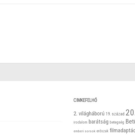
CIMKEFELHŐ
20
2. világháború
19. század
Bet
barátság
betegség
irodalom
filmadaptá
emberi sorsok
erőszak