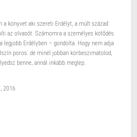
a könyvet aki szereti Erdélyt, a múlt század
epíti az olvasót. Számomra a személyes kötődés
z a legjobb Erdélyben – gondolta. Hogy nem adja
lszín poros..de minél jobban körbeszimatolod,
lyedsz benne, annál inkább meglep.
z, 2016