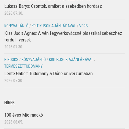
Łukasz Barys: Csontok, amiket a zsebedben hordasz
2026.07.30.
KÖNYVAJÁNLÓ
/
KRITIKUSOK AJÁNLÁSÁVAL
/
VERS
Kiss Judit Ágnes: A vén fegyverkovácsné plasztikai sebészhez
fordul : versek
2026.07.30.
E-BOOKS
/
KÖNYVAJÁNLÓ
/
KRITIKUSOK AJÁNLÁSÁVAL
/
TERMÉSZETTUDOMÁNY
Lente Gábor: Tudomány a Dűne univerzumában
2026.07.30.
HÍREK
100 éves Micimackó
2026.08.05.