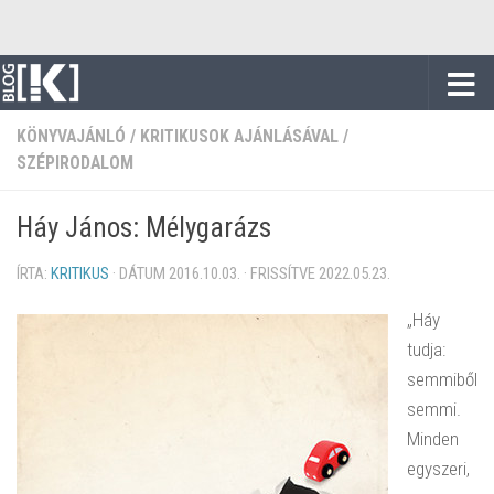
Skip to content
KÖNYVAJÁNLÓ
/
KRITIKUSOK AJÁNLÁSÁVAL
/
SZÉPIRODALOM
Háy János: Mélygarázs
ÍRTA:
KRITIKUS
· DÁTUM
2016.10.03.
· FRISSÍTVE
2022.05.23.
„Háy
tudja:
semmiből
semmi.
Minden
egyszeri,