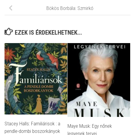
Bökös Borbála: Szmirkó
EZEK IS ÉRDEKELHETNEK...
Stacey Halls: Familiárisok : a
Maye Musk: Egy nőnek
pendle-dombi boszorkányok
legyenek tervei