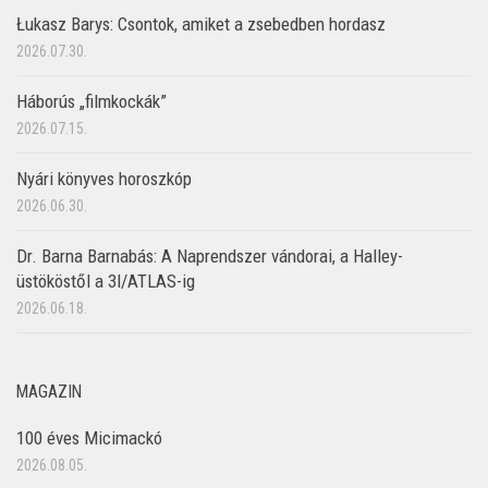
Łukasz Barys: Csontok, amiket a zsebedben hordasz
2026.07.30.
Háborús „filmkockák”
2026.07.15.
Nyári könyves horoszkóp
2026.06.30.
Dr. Barna Barnabás: A Naprendszer vándorai, a Halley-
üstököstől a 3I/ATLAS-ig
2026.06.18.
MAGAZIN
100 éves Micimackó
2026.08.05.