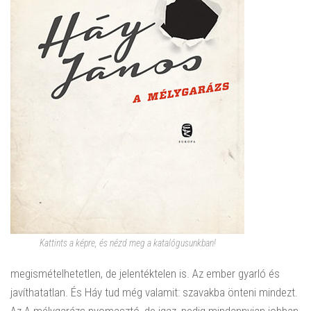
Kattints a képre, és nézd meg a katalógusunkban!
megismételhetetlen, de jelentéktelen is. Az ember gyarló és
javíthatatlan. És Háy tud még valamit: szavakba önteni mindezt.
Az A mélygarázs nyomasztó, de igaz, pedig mindannyian jobban