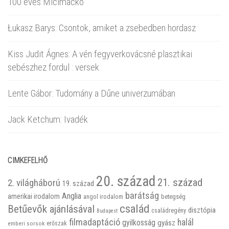
100 éves Micimackó
Łukasz Barys: Csontok, amiket a zsebedben hordasz
Kiss Judit Ágnes: A vén fegyverkovácsné plasztikai
sebészhez fordul : versek
Lente Gábor: Tudomány a Dűne univerzumában
Jack Ketchum: Ivadék
CIMKEFELHŐ
20. század
21. század
2. világháború
19. század
barátság
Anglia
amerikai irodalom
betegség
angol irodalom
család
Betűevők ajánlásával
disztópia
családregény
Budapest
filmadaptáció
halál
gyilkosság
gyász
emberi sorsok
erőszak