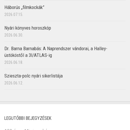
Háborús „filmkockák”
2026.07.15.
Nyári könyves horoszkóp
2026.06.30.
Dr. Barna Barnabás: A Naprendszer vándorai, a Halley-
üstököstől a 3I/ATLAS-ig
2026.06.18.
Szieszta-polc nyári sikerlistája
2026.06.12.
LEGUTÓBBI BEJEGYZÉSEK