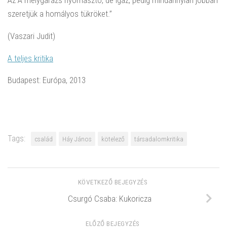
szeretjük a homályos tükröket.”
(Vaszari Judit)
A teljes kritika
Budapest: Európa, 2013
Tags:
család
Háy János
kötelező
társadalomkritika
KÖVETKEZŐ BEJEGYZÉS
Csurgó Csaba: Kukoricza
ELŐZŐ BEJEGYZÉS