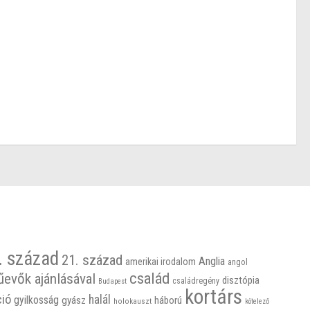
. század
21. század
Anglia
amerikai irodalom
angol
család
űevők ajánlásával
disztópia
családregény
Budapest
kortárs
ció
halál
gyilkosság
gyász
háború
holokauszt
kötelező