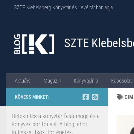
SZTE Klebelsberg Könyvtár és Levéltár honlapja
Skip to content
SZTE Klebelsbe
Aktuális
Magazin
Könyvajánló
Kapcsolat
CIM
KÖVESS MINKET:
Betekintés a könyvtár falai mögé és a
könyvek borítói alá. A blog, ahol
kulisszatitkok, történetek,