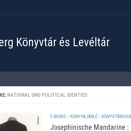
rg Könyvtár és Levéltár
KE:
NATIONAL UND POLITICAL IDENTIES
E-BOOKS
/
KÖNYVAJÁNLÓ
/
KÖNYVTÁROSOK
Josephinische Mandarine : 