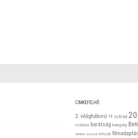
CIMKEFELHŐ
20
2. világháború
19. század
Bet
barátság
betegség
irodalom
filmadaptá
emberi sorsok
erőszak