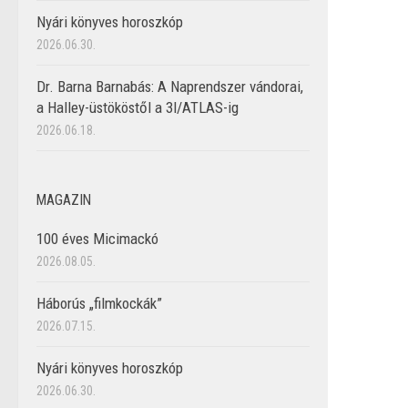
Nyári könyves horoszkóp
2026.06.30.
Dr. Barna Barnabás: A Naprendszer vándorai,
a Halley-üstököstől a 3I/ATLAS-ig
2026.06.18.
MAGAZIN
100 éves Micimackó
2026.08.05.
Háborús „filmkockák”
2026.07.15.
Nyári könyves horoszkóp
2026.06.30.