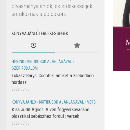
olvasmányajánlók, és érdekességek
sorakoznak a polcokon.
KÖNYVAJÁNLÓI ÉRDEKESSÉGEK
HÍREINK
/
KRITIKUSOK AJÁNLÁSÁVAL
/
SZÉPIRODALOM
Łukasz Barys: Csontok, amiket a zsebedben
hordasz
2026.07.30.
KÖNYVAJÁNLÓ
/
KRITIKUSOK AJÁNLÁSÁVAL
/
VERS
Kiss Judit Ágnes: A vén fegyverkovácsné
plasztikai sebészhez fordul : versek
2026.07.30.