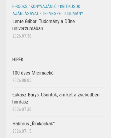
E-BOOKS
/
KÖNYVAJÁNLÓ
/
KRITIKUSOK
AJÁNLÁSÁVAL
/
TERMÉSZETTUDOMÁNY
Lente Gábor: Tudomány a Dűne
univerzumában
2026.07.30.
HÍREK
100 éves Micimackó
2026.08.05.
Łukasz Barys: Csontok, amiket a zsebedben
hordasz
2026.07.30.
Háborús „filmkockák”
2026.07.15.