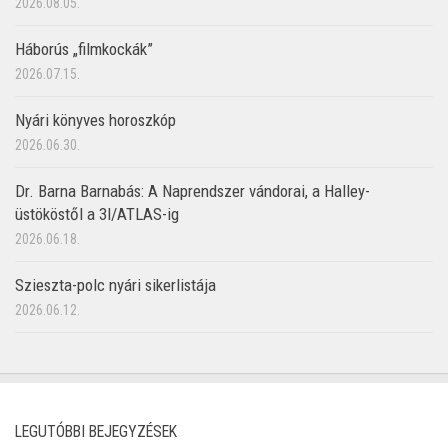
2026.08.05.
Háborús „filmkockák”
2026.07.15.
Nyári könyves horoszkóp
2026.06.30.
Dr. Barna Barnabás: A Naprendszer vándorai, a Halley-
üstököstől a 3I/ATLAS-ig
2026.06.18.
Szieszta-polc nyári sikerlistája
2026.06.12.
LEGUTÓBBI BEJEGYZÉSEK