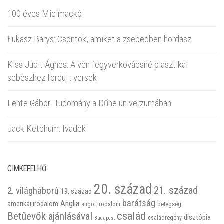
100 éves Micimackó
Łukasz Barys: Csontok, amiket a zsebedben hordasz
Kiss Judit Ágnes: A vén fegyverkovácsné plasztikai
sebészhez fordul : versek
Lente Gábor: Tudomány a Dűne univerzumában
Jack Ketchum: Ivadék
CIMKEFELHŐ
20. század
21. század
2. világháború
19. század
barátság
Anglia
amerikai irodalom
betegség
angol irodalom
család
Betűevők ajánlásával
disztópia
családregény
Budapest