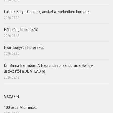
Łukasz Barys: Csontok, amiket a zsebedben hordasz
2026.07.30.
Háborús „filmkockák”
2026.07.15.
Nyári könyves horoszkóp
2026.06.30.
Dr. Barna Barnabás: A Naprendszer vándorai, a Halley-
üstököstől a 3I/ATLAS-ig
2026.06.18.
MAGAZIN
100 éves Micimackó