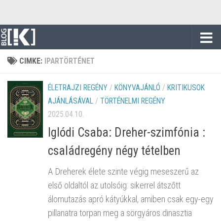
Skip to content
CIMKE:
IPARTÖRTÉNET
ÉLETRAJZI REGÉNY
/
KÖNYVAJÁNLÓ
/
KRITIKUSOK
AJÁNLÁSÁVAL
/
TÖRTÉNELMI REGÉNY
2025.04.10.
Iglódi Csaba: Dreher-szimfónia :
családregény négy tételben
A Dreherek élete szinte végig meseszerű az
első oldaltól az utolsóig: sikerrel átszőtt
álomutazás apró kátyúkkal, amiben csak egy-egy
pillanatra torpan meg a sörgyáros dinasztia