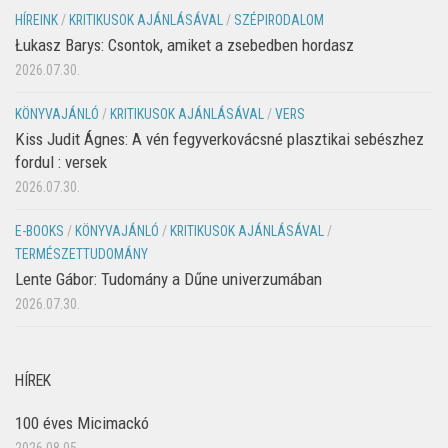
HÍREINK
/
KRITIKUSOK AJÁNLÁSÁVAL
/
SZÉPIRODALOM
Łukasz Barys: Csontok, amiket a zsebedben hordasz
2026.07.30.
KÖNYVAJÁNLÓ
/
KRITIKUSOK AJÁNLÁSÁVAL
/
VERS
Kiss Judit Ágnes: A vén fegyverkovácsné plasztikai sebészhez
fordul : versek
2026.07.30.
E-BOOKS
/
KÖNYVAJÁNLÓ
/
KRITIKUSOK AJÁNLÁSÁVAL
/
TERMÉSZETTUDOMÁNY
Lente Gábor: Tudomány a Dűne univerzumában
2026.07.30.
HÍREK
100 éves Micimackó
2026.08.05.