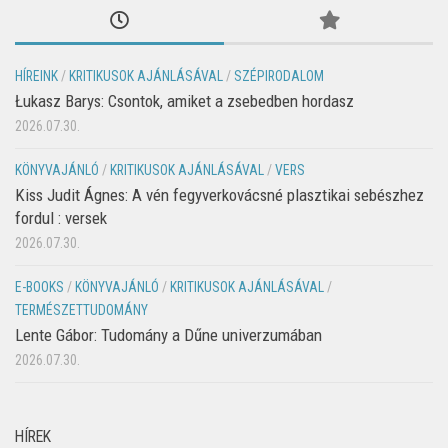
HÍREINK
/
KRITIKUSOK AJÁNLÁSÁVAL
/
SZÉPIRODALOM
Łukasz Barys: Csontok, amiket a zsebedben hordasz
2026.07.30.
KÖNYVAJÁNLÓ
/
KRITIKUSOK AJÁNLÁSÁVAL
/
VERS
Kiss Judit Ágnes: A vén fegyverkovácsné plasztikai sebészhez
fordul : versek
2026.07.30.
E-BOOKS
/
KÖNYVAJÁNLÓ
/
KRITIKUSOK AJÁNLÁSÁVAL
/
TERMÉSZETTUDOMÁNY
Lente Gábor: Tudomány a Dűne univerzumában
2026.07.30.
HÍREK