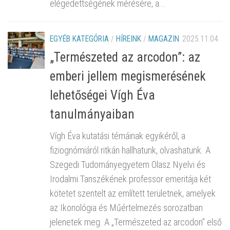
elégedettségének mérésére, a...
EGYÉB KATEGÓRIA
/
HÍREINK
/
MAGAZIN
2025.11.04.
„Természeted az arcodon”: az
emberi jellem megismerésének
lehetőségei Vígh Éva
tanulmányaiban
Vígh Éva kutatási témáinak egyikéről, a
fiziognómiáról ritkán hallhatunk, olvashatunk. A
Szegedi Tudományegyetem Olasz Nyelvi és
Irodalmi Tanszékének professor emeritája két
kötetet szentelt az említett területnek, amelyek
az Ikonológia és Műértelmezés sorozatban
jelenetek meg. A „Természeted az arcodon” első