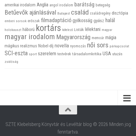
barátság
Anglia
amerikai irodalom
betegség
angol irodalom
család
Betűevők ajánlásával
disztópia
családregény
Budapest
filmadaptáció
halál
gyilkosság
gyász
emberi sorsok
erőszak
kortárs
háború
lélektani
Listák
holokauszt
kötelező
magyar
magyar irodalom
Magyarország
mágia
memoár
női sors
novella
mágikus realizmus
Nobel-díj
nyomozás
párkapcsolat
SCI-eszta
szerelem
USA
társadalomkritika
utazás
sport
testvérek
zsidóság
SZTE Klebelsberg Könyvtár és Levéltár blog © 2026 Minden jog
fenntartva.