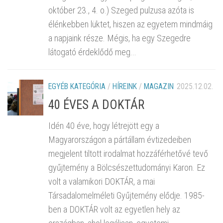
október 23., 4. o.) Szeged pulzusa azóta is
élénkebben lüktet, hiszen az egyetem mindmáig
a napjaink része. Mégis, ha egy Szegedre
látogató érdeklődő meg...
EGYÉB KATEGÓRIA
/
HÍREINK
/
MAGAZIN
2025.12.02.
40 ÉVES A DOKTÁR
Idén 40 éve, hogy létrejött egy a
Magyarországon a pártállam évtizedeiben
megjelent tiltott irodalmat hozzáférhetővé tevő
gyűjtemény a Bölcsészettudományi Karon. Ez
volt a valamikori DOKTÁR, a mai
Társadalomelméleti Gyűjtemény elődje. 1985-
ben a DOKTÁR volt az egyetlen hely az