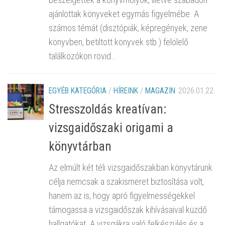
ajánlottak könyveket egymás figyelmébe. A
számos témát (disztópiák, képregények, zene
könyvben, betiltott könyvek stb.) felölelő
találkozókon rövid...
EGYÉB KATEGÓRIA
/
HÍREINK
/
MAGAZIN
2026.01.22.
Stresszoldás kreatívan:
vizsgaidőszaki origami a
könyvtárban
Az elmúlt két téli vizsgaidőszakban könyvtárunk
célja nemcsak a szakismeret biztosítása volt,
hanem az is, hogy apró figyelmességekkel
támogassa a vizsgaidőszak kihívásaival küzdő
hallgatókat. A vizsgákra való felkészülés és a