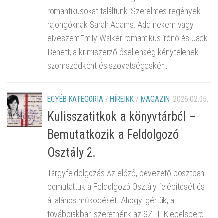
romantikusokat találtunk! Szerelmes regények
rajongóknak Sarah Adams: Add nekem vagy
elveszemEmily Walker romantikus írónő és Jack
Benett, a krimiszerző ősellenség kénytelenek
szomszédként és szövetségesként...
EGYÉB KATEGÓRIA
/
HÍREINK
/
MAGAZIN
2026.02.05.
Kulisszatitkok a könyvtárból –
Bemutatkozik a Feldolgozó
Osztály 2.
Tárgyfeldolgozás Az előző, bevezető posztban
bemutattuk a Feldolgozó Osztály felépítését és
általános működését. Ahogy ígértük, a
továbbiakban szeretnénk az SZTE Klebelsberg