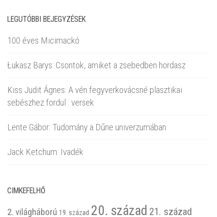
LEGUTÓBBI BEJEGYZÉSEK
100 éves Micimackó
Łukasz Barys: Csontok, amiket a zsebedben hordasz
Kiss Judit Ágnes: A vén fegyverkovácsné plasztikai
sebészhez fordul : versek
Lente Gábor: Tudomány a Dűne univerzumában
Jack Ketchum: Ivadék
CIMKEFELHŐ
20. század
21. század
2. világháború
19. század