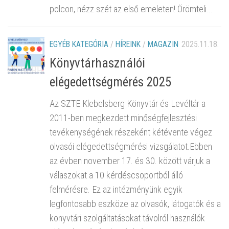
polcon, nézz szét az első emeleten! Örömteli...
EGYÉB KATEGÓRIA
/
HÍREINK
/
MAGAZIN
2025.11.18.
Könyvtárhasználói
elégedettségmérés 2025
Az SZTE Klebelsberg Könyvtár és Levéltár a
2011-ben megkezdett minőségfejlesztési
tevékenységének részeként kétévente végez
olvasói elégedettségmérési vizsgálatot.Ebben
az évben november 17. és 30. között várjuk a
válaszokat a 10 kérdéscsoportból álló
felmérésre. Ez az intézményünk egyik
legfontosabb eszköze az olvasók, látogatók és a
könyvtári szolgáltatásokat távolról használók