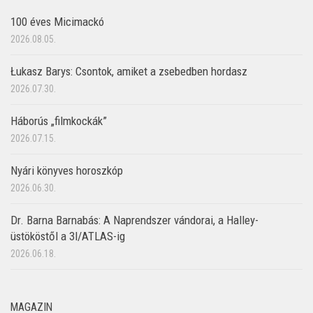
100 éves Micimackó
2026.08.05.
Łukasz Barys: Csontok, amiket a zsebedben hordasz
2026.07.30.
Háborús „filmkockák”
2026.07.15.
Nyári könyves horoszkóp
2026.06.30.
Dr. Barna Barnabás: A Naprendszer vándorai, a Halley-
üstököstől a 3I/ATLAS-ig
2026.06.18.
MAGAZIN