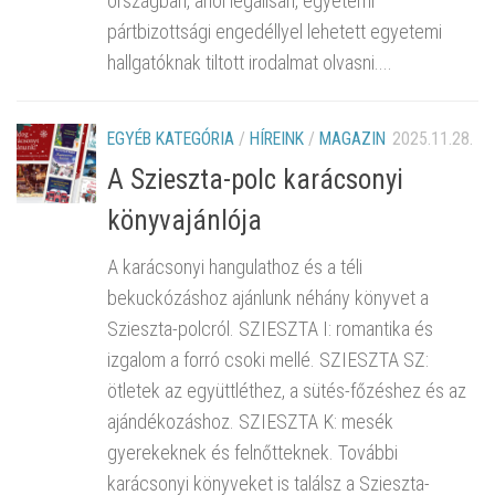
országban, ahol legálisan, egyetemi
pártbizottsági engedéllyel lehetett egyetemi
hallgatóknak tiltott irodalmat olvasni....
EGYÉB KATEGÓRIA
/
HÍREINK
/
MAGAZIN
2025.11.28.
A Szieszta-polc karácsonyi
könyvajánlója
A karácsonyi hangulathoz és a téli
bekuckózáshoz ajánlunk néhány könyvet a
Szieszta-polcról. SZIESZTA I: romantika és
izgalom a forró csoki mellé. SZIESZTA SZ:
ötletek az együttléthez, a sütés-főzéshez és az
ajándékozáshoz. SZIESZTA K: mesék
gyerekeknek és felnőtteknek. További
karácsonyi könyveket is találsz a Szieszta-