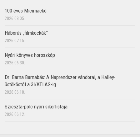
100 éves Micimackó
2026.08.05.
Háborús „filmkockák”
2026.07.15.
Nyári könyves horoszkóp
2026.06.30.
Dr. Barna Barnabás: A Naprendszer vándorai, a Halley-
üstököstől a 3I/ATLAS-ig
2026.06.18.
Szieszta-polc nyári sikerlistája
2026.06.12.