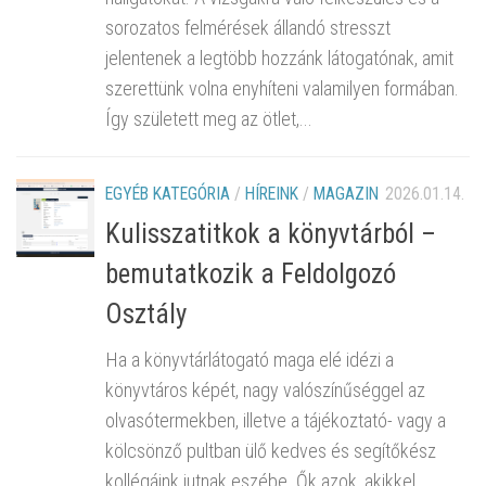
sorozatos felmérések állandó stresszt
jelentenek a legtöbb hozzánk látogatónak, amit
szerettünk volna enyhíteni valamilyen formában.
Így született meg az ötlet,...
EGYÉB KATEGÓRIA
/
HÍREINK
/
MAGAZIN
2026.01.14.
Kulisszatitkok a könyvtárból –
bemutatkozik a Feldolgozó
Osztály
Ha a könyvtárlátogató maga elé idézi a
könyvtáros képét, nagy valószínűséggel az
olvasótermekben, illetve a tájékoztató- vagy a
kölcsönző pultban ülő kedves és segítőkész
kollégáink jutnak eszébe. Ők azok, akikkel