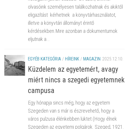
olvasóink személyesen találkozhatnak és akiktől
eligazítást kérhetnek a könyvtárhasználatot,
illetve a könyvtári állományt érintő
kérdésekben.Mire azonban a dokumentumok
eljutnak a...
EGYÉB KATEGÓRIA
/
HÍREINK
/
MAGAZIN
2025.12.10.
Küzdelem az egyetemért, avagy
miért nincs a szegedi egyetemnek
campusa
Egy hónapja sincs még, hogy az egyetem
Szegeden van s már is észrevehető, hogy a
város pulzusa élénkebben lüktet.(Hogy élnek
Szegeden az egyetemi polgárok. Szeged, 1921.