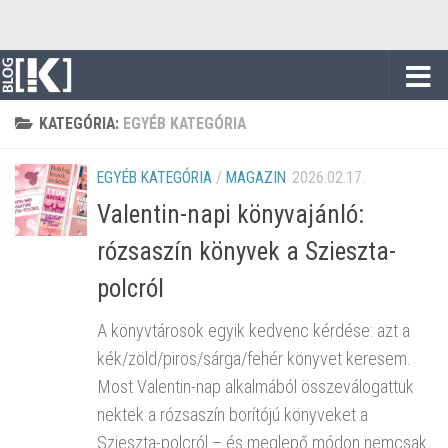
Skip to content
KATEGÓRIA:
EGYÉB KATEGÓRIA
EGYÉB KATEGÓRIA
/
MAGAZIN
2026.02.17.
Valentin-napi könyvajánló:
rózsaszín könyvek a Szieszta-
polcról
A könyvtárosok egyik kedvenc kérdése: azt a
kék/zöld/piros/sárga/fehér könyvet keresem.
Most Valentin-nap alkalmából összeválogattuk
nektek a rózsaszín borítójú könyveket a
Szieszta-polcról – és meglepő módon nemcsak