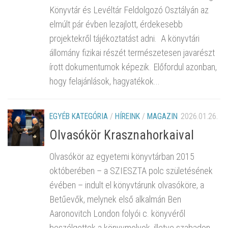
Könyvtár és Levéltár Feldolgozó Osztályán az
elmúlt pár évben lezajlott, érdekesebb
projektekről tájékoztatást adni. A könyvtári
állomány fizikai részét természetesen javarészt
írott dokumentumok képezik. Előfordul azonban,
hogy felajánlások, hagyatékok...
EGYÉB KATEGÓRIA
/
HÍREINK
/
MAGAZIN
2026.01.26.
Olvasókör Krasznahorkaival
Olvasókör az egyetemi könyvtárban 2015
októberében – a SZIESZTA polc születésének
évében – indult el könyvtárunk olvasóköre, a
Betűevők, melynek első alkalmán Ben
Aaronovitch London folyói c. könyvéről
beszélgettek a könyvmolyok, illetve szabadon