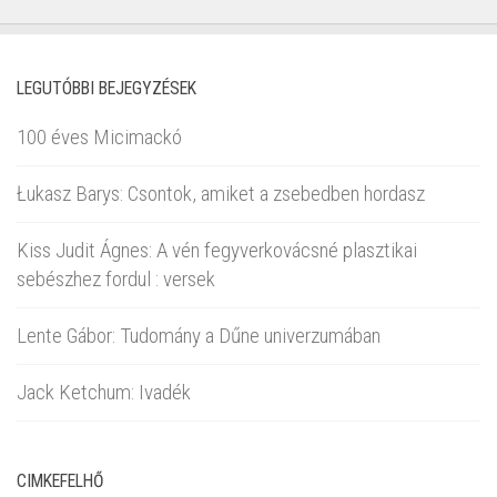
LEGUTÓBBI BEJEGYZÉSEK
100 éves Micimackó
Łukasz Barys: Csontok, amiket a zsebedben hordasz
Kiss Judit Ágnes: A vén fegyverkovácsné plasztikai
sebészhez fordul : versek
Lente Gábor: Tudomány a Dűne univerzumában
Jack Ketchum: Ivadék
CIMKEFELHŐ