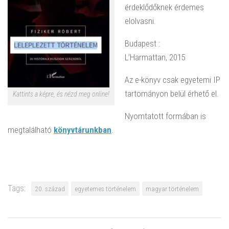
érdeklődőknek érdemes
elolvasni.
Budapest :
L’Harmattan, 2015
Az e-könyv csak egyetemi IP
tartományon belül érhető el.
Kattints a képre, és nézd meg online!
Nyomtatott formában is
megtalálható
könyvtárunkban
.
Tags:
20. század
egyetemes történelem
magyar történelem