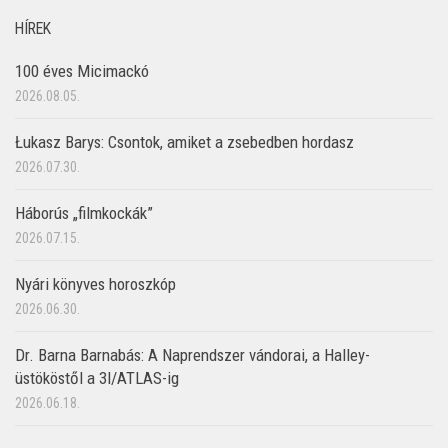
HÍREK
100 éves Micimackó
2026.08.05.
Łukasz Barys: Csontok, amiket a zsebedben hordasz
2026.07.30.
Háborús „filmkockák”
2026.07.15.
Nyári könyves horoszkóp
2026.06.30.
Dr. Barna Barnabás: A Naprendszer vándorai, a Halley-
üstököstől a 3I/ATLAS-ig
2026.06.18.