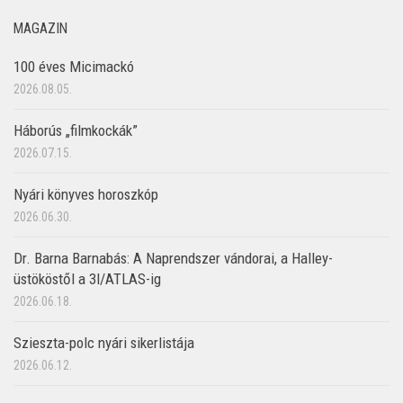
MAGAZIN
100 éves Micimackó
2026.08.05.
Háborús „filmkockák”
2026.07.15.
Nyári könyves horoszkóp
2026.06.30.
Dr. Barna Barnabás: A Naprendszer vándorai, a Halley-
üstököstől a 3I/ATLAS-ig
2026.06.18.
Szieszta-polc nyári sikerlistája
2026.06.12.