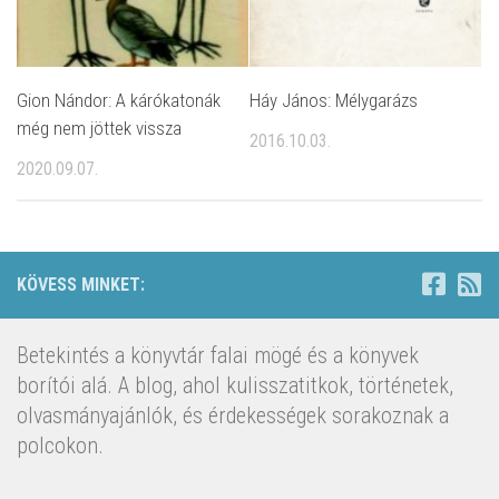
Gion Nándor: A kárókatonák
Háy János: Mélygarázs
még nem jöttek vissza
2016.10.03.
2020.09.07.
KÖVESS MINKET:
Betekintés a könyvtár falai mögé és a könyvek
borítói alá. A blog, ahol kulisszatitkok, történetek,
olvasmányajánlók, és érdekességek sorakoznak a
polcokon.