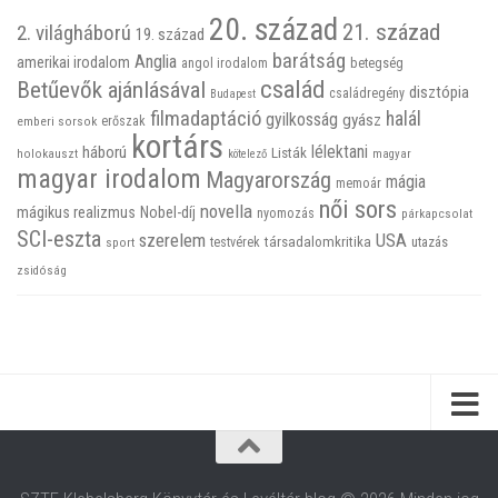
20. század
21. század
2. világháború
19. század
barátság
Anglia
amerikai irodalom
betegség
angol irodalom
család
Betűevők ajánlásával
disztópia
családregény
Budapest
filmadaptáció
halál
gyilkosság
gyász
emberi sorsok
erőszak
kortárs
háború
lélektani
Listák
holokauszt
kötelező
magyar
magyar irodalom
Magyarország
mágia
memoár
női sors
novella
mágikus realizmus
Nobel-díj
nyomozás
párkapcsolat
SCI-eszta
szerelem
USA
társadalomkritika
utazás
sport
testvérek
zsidóság