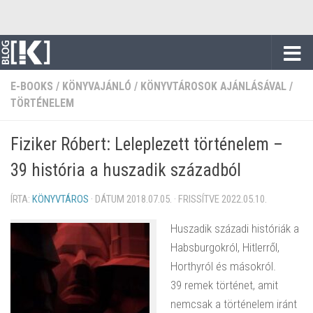
Skip to content
E-BOOKS
/
KÖNYVAJÁNLÓ
/
KÖNYVTÁROSOK AJÁNLÁSÁVAL
/
TÖRTÉNELEM
Fiziker Róbert: Leleplezett történelem –
39 história a huszadik századból
ÍRTA:
KÖNYVTÁROS
· DÁTUM
2018.07.05.
· FRISSÍTVE
2022.05.10.
Huszadik századi históriák a
Habsburgokról, Hitlerről,
Horthyról és másokról.
39 remek történet, amit
nemcsak a történelem iránt