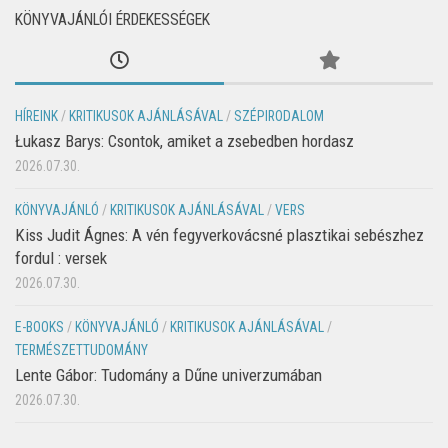
KÖNYVAJÁNLÓI ÉRDEKESSÉGEK
HÍREINK
/
KRITIKUSOK AJÁNLÁSÁVAL
/
SZÉPIRODALOM
Łukasz Barys: Csontok, amiket a zsebedben hordasz
2026.07.30.
KÖNYVAJÁNLÓ
/
KRITIKUSOK AJÁNLÁSÁVAL
/
VERS
Kiss Judit Ágnes: A vén fegyverkovácsné plasztikai sebészhez
fordul : versek
2026.07.30.
E-BOOKS
/
KÖNYVAJÁNLÓ
/
KRITIKUSOK AJÁNLÁSÁVAL
/
TERMÉSZETTUDOMÁNY
Lente Gábor: Tudomány a Dűne univerzumában
2026.07.30.