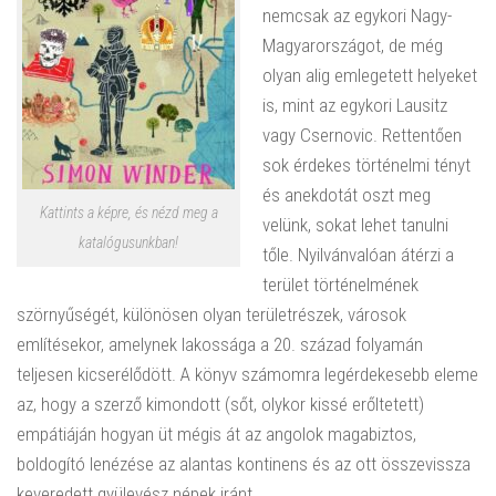
nemcsak az egykori Nagy-
Magyarországot, de még
olyan alig emlegetett helyeket
is, mint az egykori Lausitz
vagy Csernovic. Rettentően
sok érdekes történelmi tényt
és anekdotát oszt meg
Kattints a képre, és nézd meg a
velünk, sokat lehet tanulni
katalógusunkban!
tőle. Nyilvánvalóan átérzi a
terület történelmének
szörnyűségét, különösen olyan területrészek, városok
említésekor, amelynek lakossága a 20. század folyamán
teljesen kicserélődött. A könyv számomra legérdekesebb eleme
az, hogy a szerző kimondott (sőt, olykor kissé erőltetett)
empátiáján hogyan üt mégis át az angolok magabiztos,
boldogító lenézése az alantas kontinens és az ott összevissza
keveredett gyülevész népek iránt.