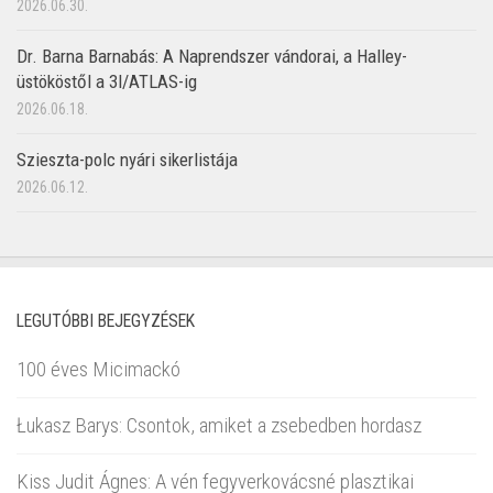
2026.06.30.
Dr. Barna Barnabás: A Naprendszer vándorai, a Halley-
üstököstől a 3I/ATLAS-ig
2026.06.18.
Szieszta-polc nyári sikerlistája
2026.06.12.
LEGUTÓBBI BEJEGYZÉSEK
100 éves Micimackó
Łukasz Barys: Csontok, amiket a zsebedben hordasz
Kiss Judit Ágnes: A vén fegyverkovácsné plasztikai