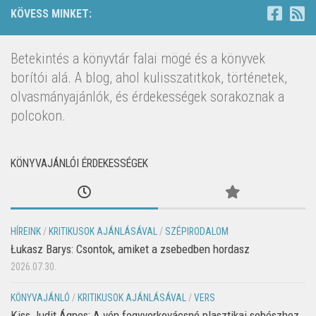
KÖVESS MINKET:
Betekintés a könyvtár falai mögé és a könyvek
borítói alá. A blog, ahol kulisszatitkok, történetek,
olvasmányajánlók, és érdekességek sorakoznak a
polcokon.
KÖNYVAJÁNLÓI ÉRDEKESSÉGEK
HÍREINK
/
KRITIKUSOK AJÁNLÁSÁVAL
/
SZÉPIRODALOM
Łukasz Barys: Csontok, amiket a zsebedben hordasz
2026.07.30.
KÖNYVAJÁNLÓ
/
KRITIKUSOK AJÁNLÁSÁVAL
/
VERS
Kiss Judit Ágnes: A vén fegyverkovácsné plasztikai sebészhez