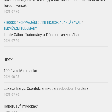
fordul : versek
2026.07.30.
E-BOOKS
/
KÖNYVAJÁNLÓ
/
KRITIKUSOK AJÁNLÁSÁVAL
/
TERMÉSZETTUDOMÁNY
Lente Gábor: Tudomány a Dűne univerzumában
2026.07.30.
HÍREK
100 éves Micimackó
2026.08.05.
Łukasz Barys: Csontok, amiket a zsebedben hordasz
2026.07.30.
Háborús „filmkockák”