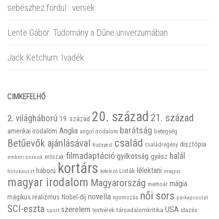
sebészhez fordul : versek
Lente Gábor: Tudomány a Dűne univerzumában
Jack Ketchum: Ivadék
CIMKEFELHŐ
20. század
21. század
2. világháború
19. század
barátság
Anglia
amerikai irodalom
betegség
angol irodalom
család
Betűevők ajánlásával
disztópia
családregény
Budapest
filmadaptáció
halál
gyilkosság
gyász
emberi sorsok
erőszak
kortárs
háború
lélektani
Listák
holokauszt
kötelező
magyar
magyar irodalom
Magyarország
mágia
memoár
női sors
novella
mágikus realizmus
Nobel-díj
nyomozás
párkapcsolat
SCI-eszta
szerelem
USA
társadalomkritika
utazás
sport
testvérek