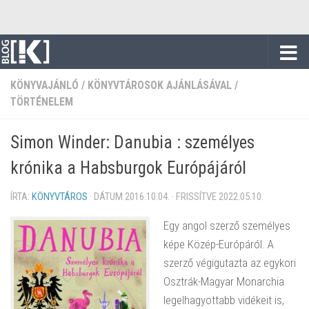
Skip to content
KÖNYVAJÁNLÓ
/
KÖNYVTÁROSOK AJÁNLÁSÁVAL
/
TÖRTÉNELEM
Simon Winder: Danubia : személyes
krónika a Habsburgok Európájáról
ÍRTA:
KÖNYVTÁROS
· DÁTUM
2016.10.04.
· FRISSÍTVE
2022.05.10.
Egy angol szerző személyes
képe Közép-Európáról. A
szerző végigutazta az egykori
Osztrák-Magyar Monarchia
legelhagyottabb vidékeit is,