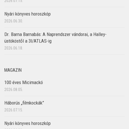
2026.07.15.
Nyári könyves horoszkóp
2026.06.30.
Dr. Barna Barnabás: A Naprendszer vándorai, a Halley-
üstököstől a 3I/ATLAS-ig
2026.06.18.
MAGAZIN
100 éves Micimackó
2026.08.05.
Háborús „filmkockák”
2026.07.15.
Nyári könyves horoszkóp