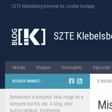
SZTE Klebelsberg Könyvtár és Levéltár honlapja
Skip to content
SZTE Klebelsbe
Aktuális
Magazin
Könyvajánló
Kapcsolat
E-BOOK
KÖVESS MINKET:
Betekintés a könyvtár falai mögé és a
Mis
könyvek borítói alá. A blog, ahol
kulisszatitkok, történetek,