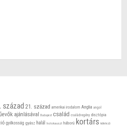
. század
21. század
Anglia
amerikai irodalom
angol
család
űevők ajánlásával
disztópia
családregény
Budapest
kortárs
ció
halál
gyilkosság
gyász
háború
holokauszt
kötelező