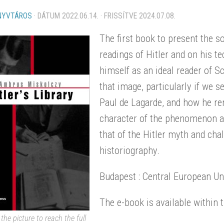
NYVTÁROS
· DÁTUM
2022.06.14.
· FRISSÍTVE
2024.07.08.
The first book to present the so
readings of Hitler and on his t
himself as an ideal reader of 
that image, particularly if we 
Paul de Lagarde, and how he r
character of the phenomenon as
that of the Hitler myth and chal
historiography.
Budapest : Central European Un
The e-book is available within 
 the picture to reach the full