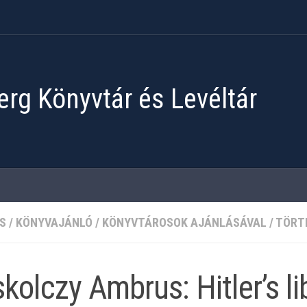
rg Könyvtár és Levéltár
S
/
KÖNYVAJÁNLÓ
/
KÖNYVTÁROSOK AJÁNLÁSÁVAL
/
TÖRT
kolczy Ambrus: Hitler’s li