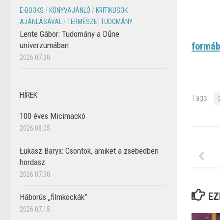
E-BOOKS
/
KÖNYVAJÁNLÓ
/
KRITIKUSOK
AJÁNLÁSÁVAL
/
TERMÉSZETTUDOMÁNY
Lente Gábor: Tudomány a Dűne
univerzumában
formá
2026.07.30.
HÍREK
Tags:
100 éves Micimackó
2026.08.05.
Łukasz Barys: Csontok, amiket a zsebedben
hordasz
2026.07.30.
EZ
Háborús „filmkockák”
2026.07.15.