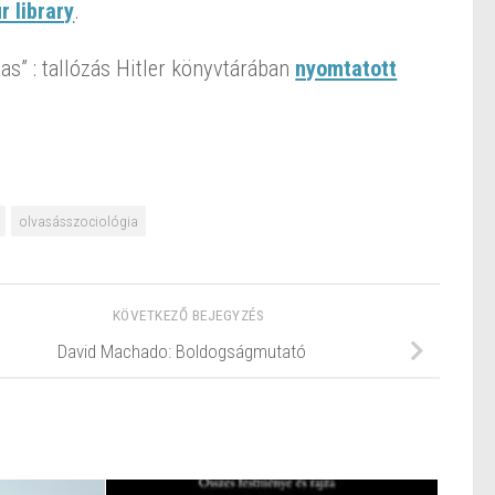
r library
.
as” : tallózás Hitler könyvtárában
nyomtatott
olvasásszociológia
KÖVETKEZŐ BEJEGYZÉS
David Machado: Boldogságmutató