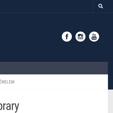
ÉNELEM
brary