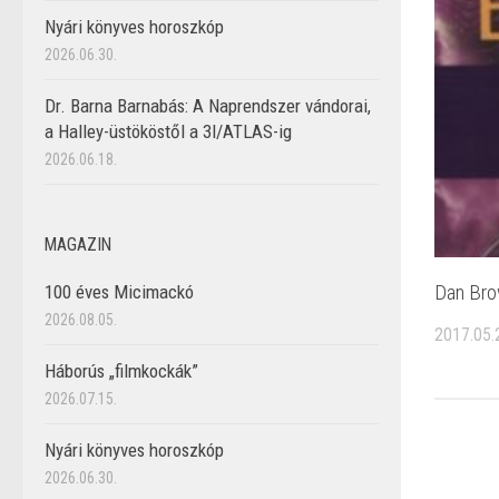
Nyári könyves horoszkóp
2026.06.30.
Dr. Barna Barnabás: A Naprendszer vándorai,
a Halley-üstököstől a 3I/ATLAS-ig
2026.06.18.
MAGAZIN
Dan Bro
100 éves Micimackó
2026.08.05.
2017.05.
Háborús „filmkockák”
2026.07.15.
Nyári könyves horoszkóp
2026.06.30.