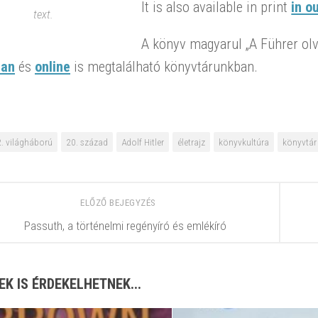
It is also available in print
in ou
text.
A könyv magyarul „A Führer olv
ban
és
online
is megtalálható könyvtárunkban.
2. világháború
20. század
Adolf Hitler
életrajz
könyvkultúra
könyvtár
ELŐZŐ BEJEGYZÉS
Passuth, a történelmi regényíró és emlékíró
EK IS ÉRDEKELHETNEK...