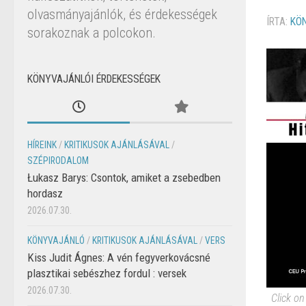
olvasmányajánlók, és érdekességek
ÍRTA:
KÖ
sorakoznak a polcokon.
KÖNYVAJÁNLÓI ÉRDEKESSÉGEK
HÍREINK
/
KRITIKUSOK AJÁNLÁSÁVAL
/
SZÉPIRODALOM
Łukasz Barys: Csontok, amiket a zsebedben
hordasz
2026.07.30.
KÖNYVAJÁNLÓ
/
KRITIKUSOK AJÁNLÁSÁVAL
/
VERS
Kiss Judit Ágnes: A vén fegyverkovácsné
plasztikai sebészhez fordul : versek
2026.07.30.
Click on