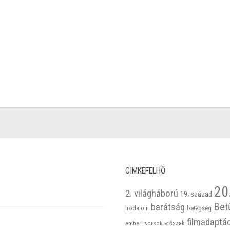
CIMKEFELHŐ
20
2. világháború
19. század
Bet
barátság
betegség
irodalom
filmadaptá
emberi sorsok
erőszak