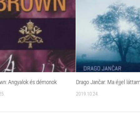
wn: Angyalok és démonok
Drago Jančar: Ma ​éjjel látta
25.
2019.10.24.