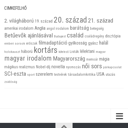
CIMKEFELHŐ
20. század
21. század
2. világháború
19. század
barátság
Anglia
amerikai irodalom
betegség
angol irodalom
család
Betűevők ajánlásával
disztópia
családregény
Budapest
filmadaptáció
halál
gyilkosság
gyász
emberi sorsok
erőszak
kortárs
háború
lélektani
Listák
holokauszt
kötelező
magyar
magyar irodalom
Magyarország
mágia
memoár
női sors
novella
mágikus realizmus
Nobel-díj
nyomozás
párkapcsolat
SCI-eszta
szerelem
USA
társadalomkritika
utazás
sport
testvérek
zsidóság