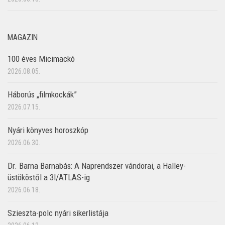
MAGAZIN
100 éves Micimackó
2026.08.05.
Háborús „filmkockák”
2026.07.15.
Nyári könyves horoszkóp
2026.06.30.
Dr. Barna Barnabás: A Naprendszer vándorai, a Halley-
üstököstől a 3I/ATLAS-ig
2026.06.18.
Szieszta-polc nyári sikerlistája