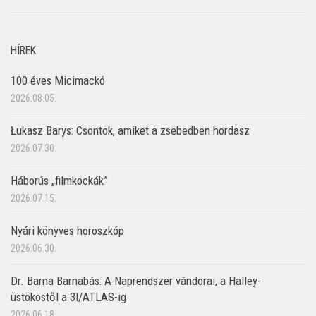
HÍREK
100 éves Micimackó
2026.08.05.
Łukasz Barys: Csontok, amiket a zsebedben hordasz
2026.07.30.
Háborús „filmkockák”
2026.07.15.
Nyári könyves horoszkóp
2026.06.30.
Dr. Barna Barnabás: A Naprendszer vándorai, a Halley-
üstököstől a 3I/ATLAS-ig
2026.06.18.