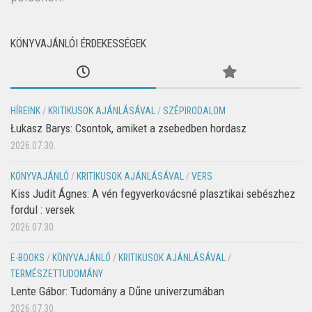
KÖNYVAJÁNLÓI ÉRDEKESSÉGEK
HÍREINK
/
KRITIKUSOK AJÁNLÁSÁVAL
/
SZÉPIRODALOM
Łukasz Barys: Csontok, amiket a zsebedben hordasz
2026.07.30.
KÖNYVAJÁNLÓ
/
KRITIKUSOK AJÁNLÁSÁVAL
/
VERS
Kiss Judit Ágnes: A vén fegyverkovácsné plasztikai sebészhez
fordul : versek
2026.07.30.
E-BOOKS
/
KÖNYVAJÁNLÓ
/
KRITIKUSOK AJÁNLÁSÁVAL
/
TERMÉSZETTUDOMÁNY
Lente Gábor: Tudomány a Dűne univerzumában
2026.07.30.