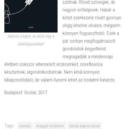
szólnak. Rövid szövegek, de
nagyon erőteljesek. Habár a
kötet szerkezete miatt gyorsan
végig lehetne olvasni, mégsem
könnyen fogyasztható. Ezek a
Kattints a képre, és nézd meg a
pár sorban megfogalmazott
katalógusunkban!
gondolatok kegyetlenül
megragadják a mindennapi
életben sokszor eltemetett érzéseinket, önreflexióra
késztetnek, elgondolkodtatnak. Nem kínál könnyed
kikapcsolódást, de valami ilyesmi lehet az irodalmi katarzis.
Budapest: Scolar, 2017
Tags:
kortárs
magyar irodalom
társas kapcsolatok