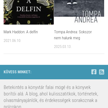
Mark Haddon: A delfin
Tompa Andrea: Sokszor
nem halunk meg
2021.06.10.
2025.03.13.
KÖVESS MINKET:
Betekintés a könyvtár falai mögé és a könyvek
borítói alá. A blog, ahol kulisszatitkok, történetek,
olvasmányajánlók, és érdekességek sorakoznak a
polcokon.