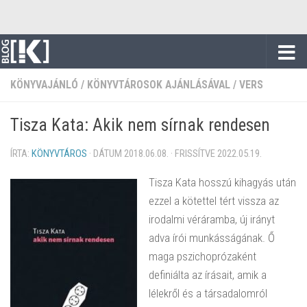
Skip to content
KÖNYVAJÁNLÓ
/
KÖNYVTÁROSOK AJÁNLÁSÁVAL
/
VERS
Tisza Kata: Akik nem sírnak rendesen
ÍRTA:
KÖNYVTÁROS
· DÁTUM
2018.06.08.
· FRISSÍTVE
2022.05.19.
Tisza Kata hosszú kihagyás után
ezzel a kötettel tért vissza az
irodalmi véráramba, új irányt
adva írói munkásságának. Ő
maga pszichoprózaként
definiálta az írásait, amik a
lélekről és a társadalomról