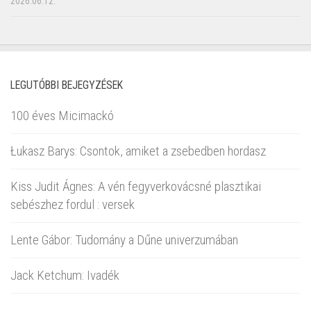
2026.06.12.
LEGUTÓBBI BEJEGYZÉSEK
100 éves Micimackó
Łukasz Barys: Csontok, amiket a zsebedben hordasz
Kiss Judit Ágnes: A vén fegyverkovácsné plasztikai
sebészhez fordul : versek
Lente Gábor: Tudomány a Dűne univerzumában
Jack Ketchum: Ivadék