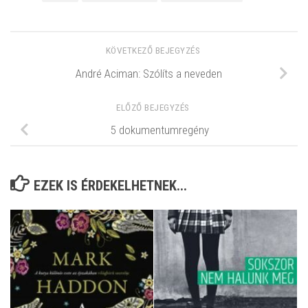
KÖVETKEZŐ BEJEGYZÉS
André Aciman: Szólíts a neveden
ELŐZŐ BEJEGYZÉS
5 dokumentumregény
EZEK IS ÉRDEKELHETNEK...