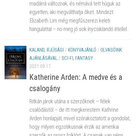
madárrá változnak, és némává tett húguk az
egyetlen, aki megválthatja őket. Mindezt
Elizabeth Lim még megfűszerezi keleti
hangulattal – no meg jó sok ínycsiklandó étellel.
KALAND, IFJÚSÁGI
/
KÖNYVAJÁNLÓ
/
OLVASÓINK
AJÁNLÁSÁVAL
/
SCI-FI, FANTASY
2021.09.17.
Katherine Arden: A ​medve és a
csalogány
Ritkán járok utána a szerzőknek – félek
csalódástól – de itt megkerestem Kathrine
Arden honlapját, mivel szórakoztatott a gondolat,
hogy milyen egzotikusnak érzik az amerikai
szerzők az orosz folklórt. A csajnak van némi