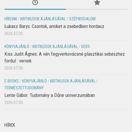
HÍREINK
/
KRITIKUSOK AJÁNLÁSÁVAL
/
SZÉPIRODALOM
Łukasz Barys: Csontok, amiket a zsebedben hordasz
2026.07.30.
KÖNYVAJÁNLÓ
/
KRITIKUSOK AJÁNLÁSÁVAL
/
VERS
Kiss Judit Ágnes: A vén fegyverkovácsné plasztikai sebészhez
fordul : versek
2026.07.30.
E-BOOKS
/
KÖNYVAJÁNLÓ
/
KRITIKUSOK AJÁNLÁSÁVAL
/
TERMÉSZETTUDOMÁNY
Lente Gábor: Tudomány a Dűne univerzumában
2026.07.30.
HÍREK