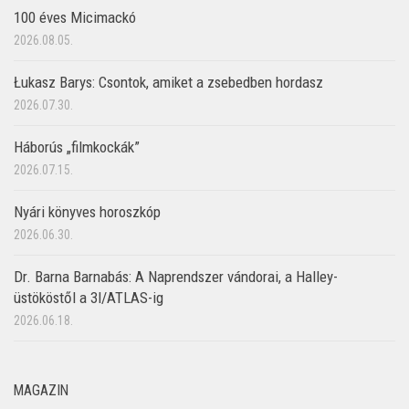
100 éves Micimackó
2026.08.05.
Łukasz Barys: Csontok, amiket a zsebedben hordasz
2026.07.30.
Háborús „filmkockák”
2026.07.15.
Nyári könyves horoszkóp
2026.06.30.
Dr. Barna Barnabás: A Naprendszer vándorai, a Halley-
üstököstől a 3I/ATLAS-ig
2026.06.18.
MAGAZIN