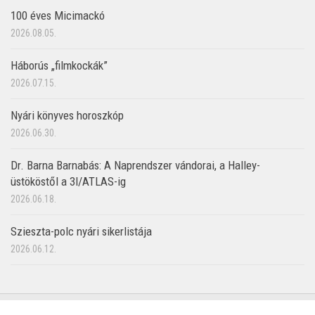
100 éves Micimackó
2026.08.05.
Háborús „filmkockák”
2026.07.15.
Nyári könyves horoszkóp
2026.06.30.
Dr. Barna Barnabás: A Naprendszer vándorai, a Halley-
üstököstől a 3I/ATLAS-ig
2026.06.18.
Szieszta-polc nyári sikerlistája
2026.06.12.