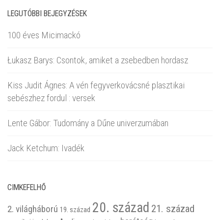
LEGUTÓBBI BEJEGYZÉSEK
100 éves Micimackó
Łukasz Barys: Csontok, amiket a zsebedben hordasz
Kiss Judit Ágnes: A vén fegyverkovácsné plasztikai
sebészhez fordul : versek
Lente Gábor: Tudomány a Dűne univerzumában
Jack Ketchum: Ivadék
CIMKEFELHŐ
20. század
21. század
2. világháború
19. század