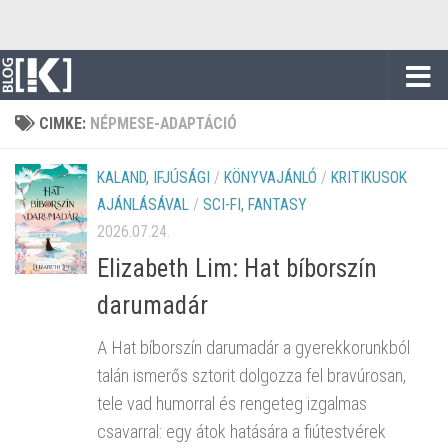
Skip to content
CIMKE:
NÉPMESE-ADAPTÁCIÓ
KALAND, IFJÚSÁGI
/
KÖNYVAJÁNLÓ
/
KRITIKUSOK
AJÁNLÁSÁVAL
/
SCI-FI, FANTASY
2026.07.24.
Elizabeth Lim: Hat bíborszín
darumadár
A Hat bíborszín darumadár a gyerekkorunkból
talán ismerős sztorit dolgozza fel bravúrosan,
tele vad humorral és rengeteg izgalmas
csavarral: egy átok hatására a fiútestvérek