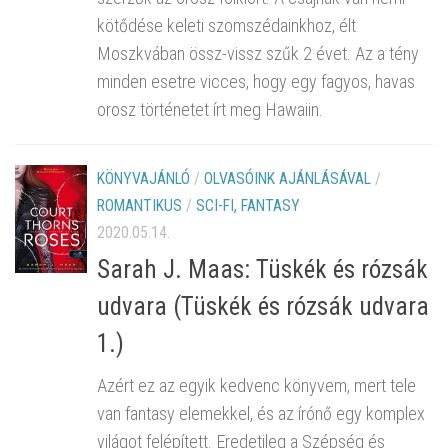
kötődése keleti szomszédainkhoz, élt
Moszkvában össz-vissz szűk 2 évet. Az a tény
minden esetre vicces, hogy egy fagyos, havas
orosz történetet írt meg Hawaiin.
KÖNYVAJÁNLÓ
/
OLVASÓINK AJÁNLÁSÁVAL
/
ROMANTIKUS
/
SCI-FI, FANTASY
2020.05.14.
Sarah J. Maas: Tüskék és rózsák
udvara (Tüskék és rózsák udvara
1.)
Azért ez az egyik kedvenc könyvem, mert tele
van fantasy elemekkel, és az írónő egy komplex
világot felépített. Eredetileg a Szépség és