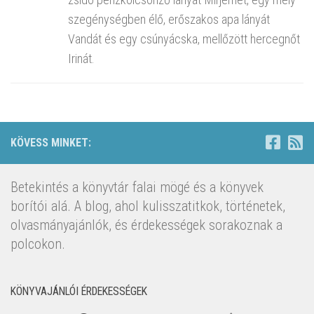
szegénységben élő, erőszakos apa lányát
Vandát és egy csúnyácska, mellőzött hercegnőt
Irinát.
KÖVESS MINKET:
Betekintés a könyvtár falai mögé és a könyvek
borítói alá. A blog, ahol kulisszatitkok, történetek,
olvasmányajánlók, és érdekességek sorakoznak a
polcokon.
KÖNYVAJÁNLÓI ÉRDEKESSÉGEK