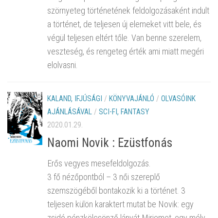
szörnyeteg történetének feldolgozásaként indult
a történet, de teljesen új elemeket vitt bele, és
végül teljesen eltért tőle. Van benne szerelem,
veszteség, és rengeteg érték ami miatt megéri
elolvasni.
KALAND, IFJÚSÁGI
/
KÖNYVAJÁNLÓ
/
OLVASÓINK
AJÁNLÁSÁVAL
/
SCI-FI, FANTASY
2020.01.29.
Naomi Novik : Ezüstfonás
Erős vegyes mesefeldolgozás.
3 fő nézőpontból – 3 női szereplő
szemszögéből bontakozik ki a történet. 3
teljesen külön karaktert mutat be Novik: egy
zsidó pénzkölcsönző lányát Mirjemet, egy mély