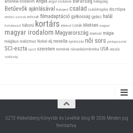
barátság
Anglia
amerikai irodalom
betegség
angol irodalom
család
Betűevők ajánlásával
disztópia
családregény
Budapest
filmadaptáció
halál
gyilkosság
gyász
emberi sorsok
erőszak
kortárs
háború
lélektani
Listák
holokauszt
kötelező
magyar
magyar irodalom
Magyarország
mágia
memoár
női sors
novella
mágikus realizmus
Nobel-díj
nyomozás
párkapcsolat
SCI-eszta
szerelem
USA
társadalomkritika
utazás
sport
testvérek
zsidóság
SZTE Klebelsberg Könyvtár és Levéltár blog © 2026 Minden jog
fenntartva.