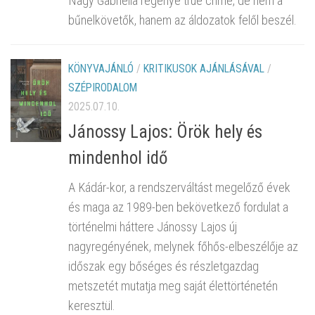
Nagy Gabriella regénye true crime, de nem a
bűnelkövetők, hanem az áldozatok felől beszél.
KÖNYVAJÁNLÓ
/
KRITIKUSOK AJÁNLÁSÁVAL
/
SZÉPIRODALOM
2025.07.10.
Jánossy Lajos: Örök hely és
mindenhol idő
A Kádár-kor, a rendszerváltást megelőző évek
és maga az 1989-ben bekövetkező fordulat a
történelmi háttere Jánossy Lajos új
nagyregényének, melynek főhős-elbeszélője az
időszak egy bőséges és részletgazdag
metszetét mutatja meg saját élettörténetén
keresztül.