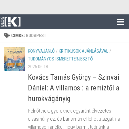
Skip to content
CIMKE:
BUDAPEST
KÖNYVAJÁNLÓ
/
KRITIKUSOK AJÁNLÁSÁVAL
/
TUDOMÁNYOS ISMERETTERJESZTŐ
2026.06.18.
Kovács Tamás György – Szinvai
Dániel: A villamos : a remíztől a
hurokvágányig
Felnőttnek, gyereknek egyaránt élvezetes
olvasmány ez, és bár simán el lehet utazgatni a
villamoson anélkül, hogy bármit tudnánk a