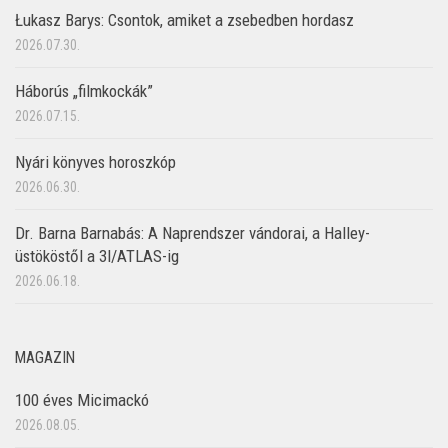
Łukasz Barys: Csontok, amiket a zsebedben hordasz
2026.07.30.
Háborús „filmkockák”
2026.07.15.
Nyári könyves horoszkóp
2026.06.30.
Dr. Barna Barnabás: A Naprendszer vándorai, a Halley-
üstököstől a 3I/ATLAS-ig
2026.06.18.
MAGAZIN
100 éves Micimackó
2026.08.05.