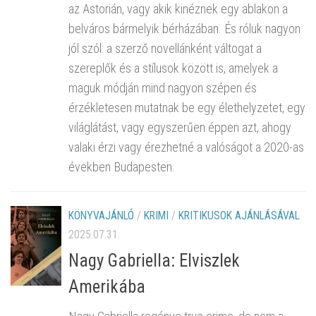
az Astorián, vagy akik kinéznek egy ablakon a
belváros bármelyik bérházában. És róluk nagyon
jól szól: a szerző novellánként váltogat a
szereplők és a stílusok között is, amelyek a
maguk módján mind nagyon szépen és
érzékletesen mutatnak be egy élethelyzetet, egy
világlátást, vagy egyszerűen éppen azt, ahogy
valaki érzi vagy érezhetné a valóságot a 2020-as
években Budapesten.
KÖNYVAJÁNLÓ
/
KRIMI
/
KRITIKUSOK AJÁNLÁSÁVAL
2025.07.31.
Nagy Gabriella: Elviszlek
Amerikába