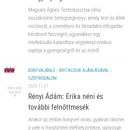
Magyary Ágnes Testodüsszeia című
esszékötete betegségkönyv, amely test és lélek
viszonyát, a személyes és társadalmi elfogadás
kérdéseit feszegeti, ugyanakkor egy
intellektuális kalandtúra végtelenül ironikus
naplója a gyengeségről és az erőről.
KÖNYVAJÁNLÓ
/
KRITIKUSOK AJÁNLÁSÁVAL
/
SZÉPIRODALOM
2025.11.27.
Rényi Ádám: Erika néni és
további felnőttmesék
Amikor az ember könyvet olvas, gyakran ráismer
a vele is megtörtént élethelyzetekre, gúnyosan