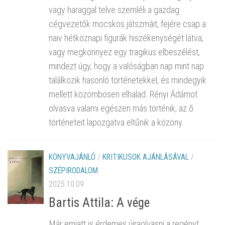
vagy haraggal telve szemléli a gazdag
cégvezetők mocskos játszmáit, fejére csap a
naiv hétköznapi figurák hiszékenységét látva,
vagy megkönnyez egy tragikus elbeszélést,
mindezt úgy, hogy a valóságban nap mint nap
találkozik hasonló történetekkel, és mindegyik
mellett közömbösen elhalad. Rényi Ádámot
olvasva valami egészen más történik, az ő
történeteit lapozgatva eltűnik a közöny.
KÖNYVAJÁNLÓ
/
KRITIKUSOK AJÁNLÁSÁVAL
/
SZÉPIRODALOM
2025.10.09.
Bartis Attila: A vége
Már emiatt is érdemes újraolvasni a regényt,