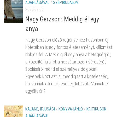
AJÁNLÁSÁVAL
/
SZÉPIRODALOM
2026.03.05.
Nagy Gerzson: Meddig él egy
anya
Nagy Gerzson előző regényeihez hasonlóan új
kötetében is egy fontos életeseményt, -állomást
dolgoz fel. A Meddig él egy anya a betegségről,
a közelítő halálról, a hozzátartozó kíséréséről,
ápolásáról mond el személyes dolgokat.
Egyebek közt azt is, meddig tart a kötelesség,
hol vannak a kiutak, esetleg kibúvók. Vannak-e
egyáltalán?
KALAND, IFJÚSÁGI
/
KÖNYVAJÁNLÓ
/
KRITIKUSOK
AJÁNLÁSÁVAL