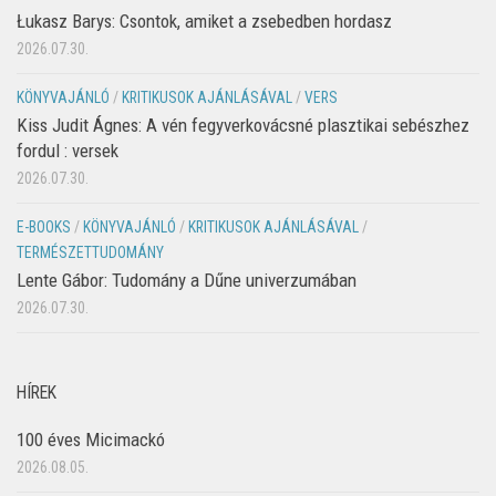
Łukasz Barys: Csontok, amiket a zsebedben hordasz
2026.07.30.
KÖNYVAJÁNLÓ
/
KRITIKUSOK AJÁNLÁSÁVAL
/
VERS
Kiss Judit Ágnes: A vén fegyverkovácsné plasztikai sebészhez
fordul : versek
2026.07.30.
E-BOOKS
/
KÖNYVAJÁNLÓ
/
KRITIKUSOK AJÁNLÁSÁVAL
/
TERMÉSZETTUDOMÁNY
Lente Gábor: Tudomány a Dűne univerzumában
2026.07.30.
HÍREK
100 éves Micimackó
2026.08.05.