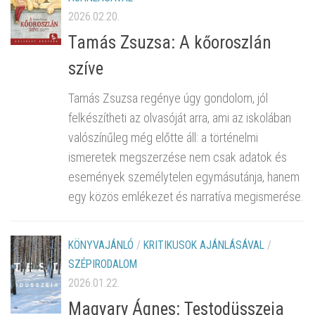
2026.02.20.
Tamás Zsuzsa: A kőoroszlán
szíve
Tamás Zsuzsa regénye úgy gondolom, jól
felkészítheti az olvasóját arra, ami az iskolában
valószínűleg még előtte áll: a történelmi
ismeretek megszerzése nem csak adatok és
események személytelen egymásutánja, hanem
egy közös emlékezet és narratíva megismerése.
KÖNYVAJÁNLÓ
/
KRITIKUSOK AJÁNLÁSÁVAL
/
SZÉPIRODALOM
2026.01.22.
Magyary Ágnes: Testodüsszeia