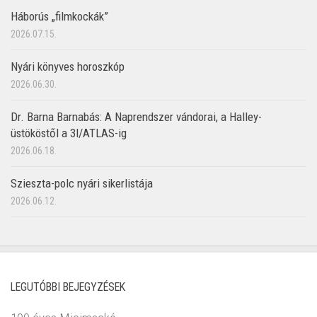
Háborús „filmkockák”
2026.07.15.
Nyári könyves horoszkóp
2026.06.30.
Dr. Barna Barnabás: A Naprendszer vándorai, a Halley-
üstököstől a 3I/ATLAS-ig
2026.06.18.
Szieszta-polc nyári sikerlistája
2026.06.12.
LEGUTÓBBI BEJEGYZÉSEK