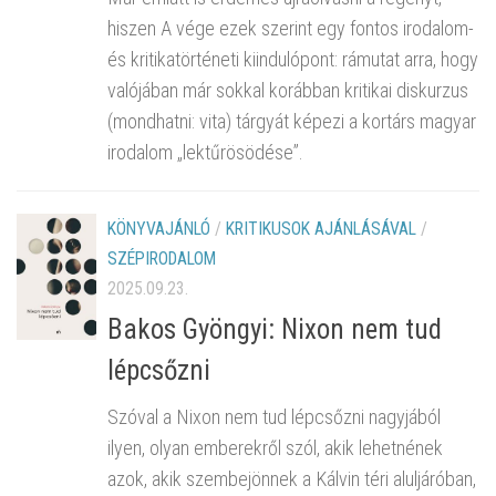
hiszen A vége ezek szerint egy fontos irodalom-
és kritikatörténeti kiindulópont: rámutat arra, hogy
valójában már sokkal korábban kritikai diskurzus
(mondhatni: vita) tárgyát képezi a kortárs magyar
irodalom „lektűrösödése”.
KÖNYVAJÁNLÓ
/
KRITIKUSOK AJÁNLÁSÁVAL
/
SZÉPIRODALOM
2025.09.23.
Bakos Gyöngyi: Nixon nem tud
lépcsőzni
Szóval a Nixon nem tud lépcsőzni nagyjából
ilyen, olyan emberekről szól, akik lehetnének
azok, akik szembejönnek a Kálvin téri aluljáróban,