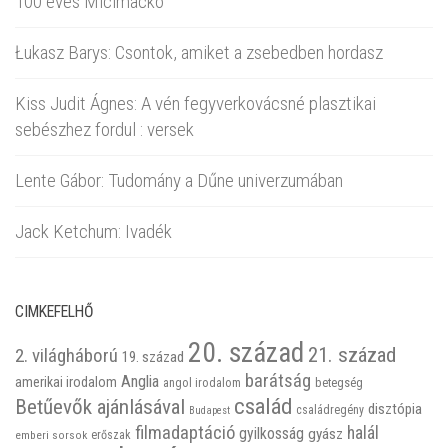
100 éves Micimackó
Łukasz Barys: Csontok, amiket a zsebedben hordasz
Kiss Judit Ágnes: A vén fegyverkovácsné plasztikai
sebészhez fordul : versek
Lente Gábor: Tudomány a Dűne univerzumában
Jack Ketchum: Ivadék
CIMKEFELHŐ
20. század
21. század
2. világháború
19. század
barátság
Anglia
amerikai irodalom
betegség
angol irodalom
család
Betűevők ajánlásával
disztópia
családregény
Budapest
filmadaptáció
halál
gyilkosság
gyász
emberi sorsok
erőszak