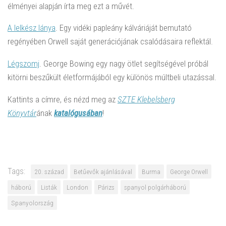
élményei alapján írta meg ezt a művét.
A lelkész lánya
. Egy vidéki papleány kálváriáját bemutató
regényében Orwell saját generációjának csalódásaira reflektál.
Légszomj
. George Bowing egy nagy ötlet segítségével próbál
kitörni beszűkült életformájából egy különös múltbeli utazással.
Kattints a címre, és nézd meg az
SZTE Klebelsberg
Könyvtár
ának
katalógusában
!
Tags:
20. század
Betűevők ajánlásával
Burma
George Orwell
háború
Listák
London
Párizs
spanyol polgárháború
Spanyolország