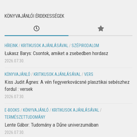
KÖNYVAJÁNLÓI ÉRDEKESSÉGEK
HÍREINK
/
KRITIKUSOK AJÁNLÁSÁVAL
/
SZÉPIRODALOM
Łukasz Barys: Csontok, amiket a zsebedben hordasz
2026.07.30.
KÖNYVAJÁNLÓ
/
KRITIKUSOK AJÁNLÁSÁVAL
/
VERS
Kiss Judit Ágnes: A vén fegyverkovácsné plasztikai sebészhez
fordul : versek
2026.07.30.
E-BOOKS
/
KÖNYVAJÁNLÓ
/
KRITIKUSOK AJÁNLÁSÁVAL
/
TERMÉSZETTUDOMÁNY
Lente Gábor: Tudomány a Dűne univerzumában
2026.07.30.