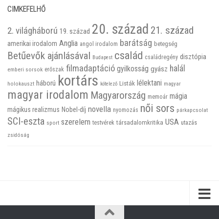
CIMKEFELHŐ
20. század
21. század
2. világháború
19. század
barátság
Anglia
amerikai irodalom
betegség
angol irodalom
család
Betűevők ajánlásával
disztópia
családregény
Budapest
filmadaptáció
halál
gyilkosság
gyász
emberi sorsok
erőszak
kortárs
háború
lélektani
Listák
holokauszt
kötelező
magyar
magyar irodalom
Magyarország
mágia
memoár
női sors
novella
mágikus realizmus
Nobel-díj
nyomozás
párkapcsolat
SCI-eszta
szerelem
USA
társadalomkritika
utazás
sport
testvérek
zsidóság