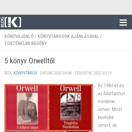
Skip to content
KÖNYVAJÁNLÓ
/
KÖNYVTÁROSOK AJÁNLÁSÁVAL
/
TÖRTÉNELMI REGÉNY
5 könyv Orwelltől
ÍRTA:
KÖNYVTÁROS
· DÁTUM
2020.04.08.
· FRISSÍTVE
2022.05.19.
Az 1984-et és
az Állatfarmot
mindenki
ismeri. Most
kevésbé
ismert, de