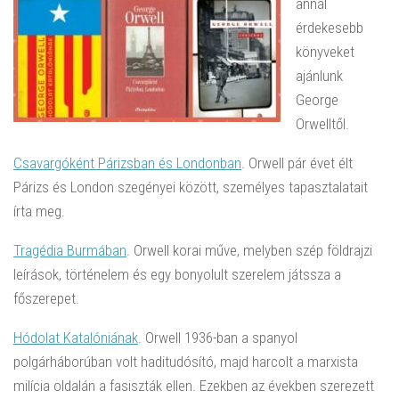
annál
érdekesebb
könyveket
ajánlunk
George
Orwelltől.
Csavargóként Párizsban és Londonban
. Orwell pár évet élt
Párizs és London szegényei között, személyes tapasztalatait
írta meg.
Tragédia Burmában
. Orwell korai műve, melyben szép földrajzi
leírások, történelem és egy bonyolult szerelem játssza a
főszerepet.
Hódolat Katalóniának
. Orwell 1936-ban a spanyol
polgárháborúban volt haditudósító, majd harcolt a marxista
milícia oldalán a fasiszták ellen. Ezekben az években szerezett