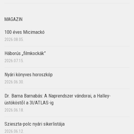
MAGAZIN
100 éves Micimackó
2026.08.05.
Háborús „filmkockák”
2026.07.15.
Nyári könyves horoszkóp
2026.06.30.
Dr. Barna Barnabás: A Naprendszer vándorai, a Halley-
üstököstől a 3I/ATLAS-ig
2026.06.18.
Szieszta-polc nyári sikerlistája
2026.06.12.