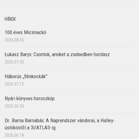
HÍREK
100 éves Micimackó
2026.08.05.
Łukasz Barys: Csontok, amiket a zsebedben hordasz
2026.07.30.
Háborús „filmkockák”
2026.07.15.
Nyári könyves horoszkóp
2026.06.30.
Dr. Barna Barnabás: A Naprendszer vándorai, a Halley-
üstököstől a 3I/ATLAS-ig
2026.06.18.