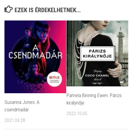
EZEK IS ÉRDEKELHETNEK...
Pamela Binning Ewen: Párizs
Susanna Jones: A
királynője
csendmadár
2022.10.05.
2021.04.28.