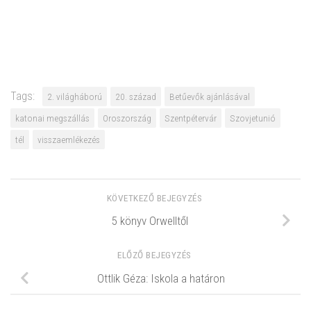
Tags:
2. világháború
20. század
Betűevők ajánlásával
katonai megszállás
Oroszország
Szentpétervár
Szovjetunió
tél
visszaemlékezés
KÖVETKEZŐ BEJEGYZÉS
5 könyv Orwelltől
ELŐZŐ BEJEGYZÉS
Ottlik Géza: Iskola a határon