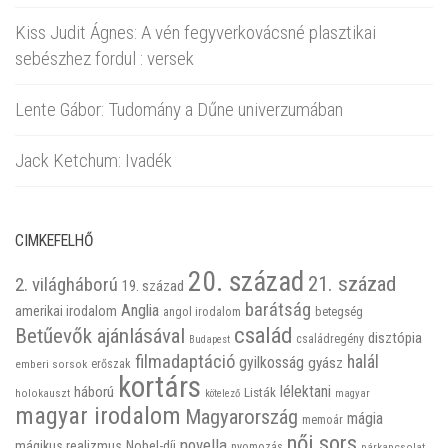
Kiss Judit Ágnes: A vén fegyverkovácsné plasztikai
sebészhez fordul : versek
Lente Gábor: Tudomány a Dűne univerzumában
Jack Ketchum: Ivadék
CIMKEFELHŐ
20. század
21. század
2. világháború
19. század
barátság
Anglia
amerikai irodalom
betegség
angol irodalom
család
Betűevők ajánlásával
disztópia
családregény
Budapest
filmadaptáció
halál
gyilkosság
gyász
emberi sorsok
erőszak
kortárs
háború
lélektani
Listák
holokauszt
kötelező
magyar
magyar irodalom
Magyarország
mágia
memoár
női sors
novella
mágikus realizmus
Nobel-díj
nyomozás
párkapcsolat