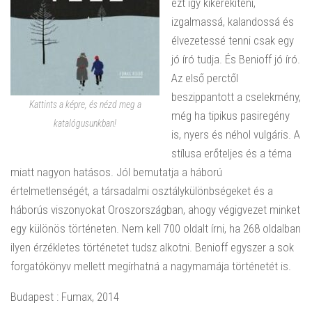
ezt így kikerekíteni,
izgalmassá, kalandossá és
élvezetessé tenni csak egy
jó író tudja. És Benioff jó író.
Az első perctől
beszippantott a cselekmény,
Kattints a képre, és nézd meg a
még ha tipikus pasiregény
katalógusunkban!
is, nyers és néhol vulgáris. A
stílusa erőteljes és a téma
miatt nagyon hatásos. Jól bemutatja a háború
értelmetlenségét, a társadalmi osztálykülönbségeket és a
háborús viszonyokat Oroszországban, ahogy végigvezet minket
egy különös történeten. Nem kell 700 oldalt írni, ha 268 oldalban
ilyen érzékletes történetet tudsz alkotni. Benioff egyszer a sok
forgatókönyv mellett megírhatná a nagymamája történetét is.
Budapest : Fumax, 2014