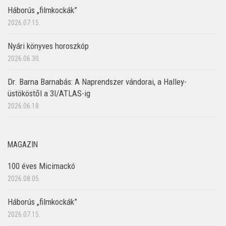
Háborús „filmkockák”
2026.07.15.
Nyári könyves horoszkóp
2026.06.30.
Dr. Barna Barnabás: A Naprendszer vándorai, a Halley-
üstököstől a 3I/ATLAS-ig
2026.06.18.
MAGAZIN
100 éves Micimackó
2026.08.05.
Háborús „filmkockák”
2026.07.15.