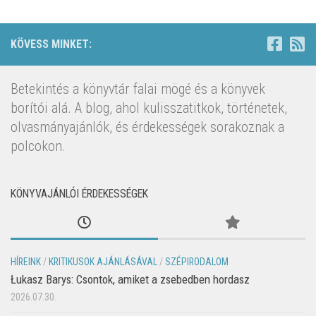
KÖVESS MINKET:
Betekintés a könyvtár falai mögé és a könyvek
borítói alá. A blog, ahol kulisszatitkok, történetek,
olvasmányajánlók, és érdekességek sorakoznak a
polcokon.
KÖNYVAJÁNLÓI ÉRDEKESSÉGEK
HÍREINK
/
KRITIKUSOK AJÁNLÁSÁVAL
/
SZÉPIRODALOM
Łukasz Barys: Csontok, amiket a zsebedben hordasz
2026.07.30.