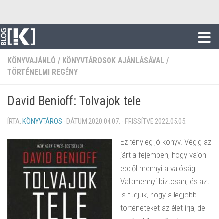
Skip to content
KÖNYVAJÁNLÓ
/
KÖNYVTÁROSOK AJÁNLÁSÁVAL
/
TÖRTÉNELMI REGÉNY
David Benioff: Tolvajok tele
ÍRTA:
KÖNYVTÁROS
· DÁTUM
2020.04.07.
· FRISSÍTVE
2022.05.05.
Ez tényleg jó könyv. Végig az
járt a fejemben, hogy vajon
ebből mennyi a valóság.
Valamennyi biztosan, és azt
is tudjuk, hogy a legjobb
történeteket az élet írja, de