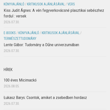
KÖNYVAJÁNLÓ
/
KRITIKUSOK AJÁNLÁSÁVAL
/
VERS
Kiss Judit Ágnes: A vén fegyverkovácsné plasztikai sebészhez
fordul : versek
2026.07.30.
E-BOOKS
/
KÖNYVAJÁNLÓ
/
KRITIKUSOK AJÁNLÁSÁVAL
/
TERMÉSZETTUDOMÁNY
Lente Gábor: Tudomány a Dűne univerzumában
2026.07.30.
HÍREK
100 éves Micimackó
2026.08.05.
Łukasz Barys: Csontok, amiket a zsebedben hordasz
2026.07.30.