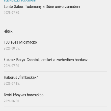
TERMÉSZETTUDOMÁNY
Lente Gábor: Tudomány a Dűne univerzumában
2026.07.30.
HÍREK
100 éves Micimackó
2026.08.05.
Łukasz Barys: Csontok, amiket a zsebedben hordasz
2026.07.30.
Háborús „filmkockák”
2026.07.15.
Nyári könyves horoszkóp
2026.06.30.