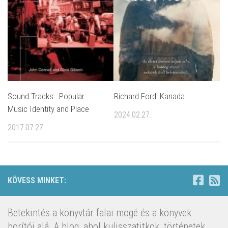
Sound Tracks : Popular
Richard Ford: Kanada
Music Identity and Place
2024.02.27.
2017.07.27.
KÖVESS MINKET:
Betekintés a könyvtár falai mögé és a könyvek
borítói alá. A blog, ahol kulisszatitkok, történetek,