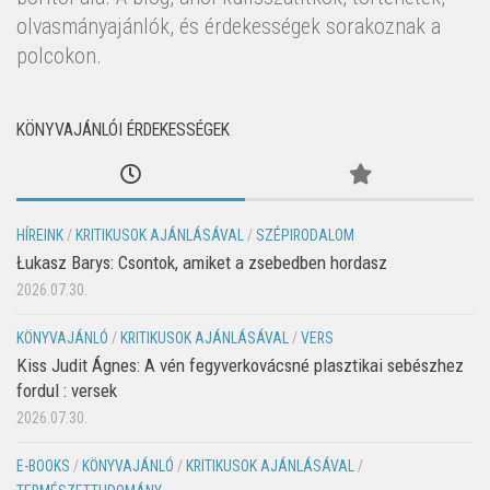
olvasmányajánlók, és érdekességek sorakoznak a
polcokon.
KÖNYVAJÁNLÓI ÉRDEKESSÉGEK
HÍREINK
/
KRITIKUSOK AJÁNLÁSÁVAL
/
SZÉPIRODALOM
Łukasz Barys: Csontok, amiket a zsebedben hordasz
2026.07.30.
KÖNYVAJÁNLÓ
/
KRITIKUSOK AJÁNLÁSÁVAL
/
VERS
Kiss Judit Ágnes: A vén fegyverkovácsné plasztikai sebészhez
fordul : versek
2026.07.30.
E-BOOKS
/
KÖNYVAJÁNLÓ
/
KRITIKUSOK AJÁNLÁSÁVAL
/