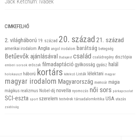
Jack Ketchum: Ivadék
CIMKEFELHŐ
20. század
21. század
2. világháború
19. század
barátság
Anglia
amerikai irodalom
betegség
angol irodalom
család
Betűevők ajánlásával
disztópia
családregény
Budapest
filmadaptáció
halál
gyilkosság
gyász
emberi sorsok
erőszak
kortárs
háború
lélektani
Listák
holokauszt
kötelező
magyar
magyar irodalom
Magyarország
mágia
memoár
női sors
novella
mágikus realizmus
Nobel-díj
nyomozás
párkapcsolat
SCI-eszta
szerelem
USA
társadalomkritika
utazás
sport
testvérek
zsidóság