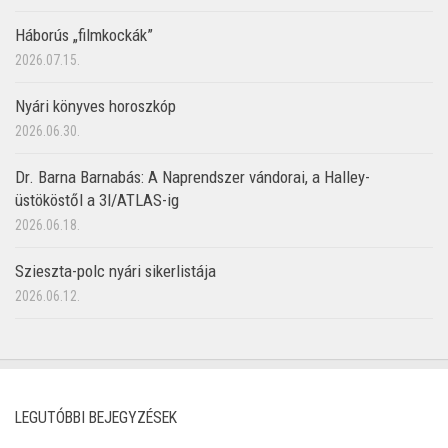
Háborús „filmkockák”
2026.07.15.
Nyári könyves horoszkóp
2026.06.30.
Dr. Barna Barnabás: A Naprendszer vándorai, a Halley-
üstököstől a 3I/ATLAS-ig
2026.06.18.
Szieszta-polc nyári sikerlistája
2026.06.12.
LEGUTÓBBI BEJEGYZÉSEK