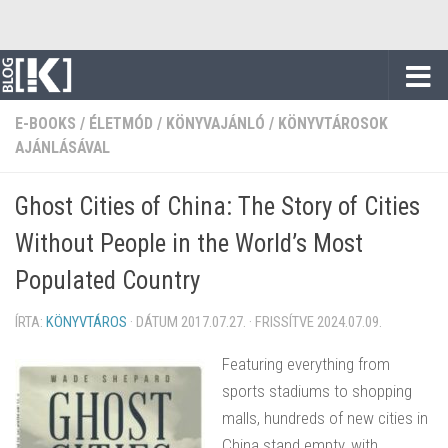
Skip to content
E-BOOKS
/
ÉLETMÓD
/
KÖNYVAJÁNLÓ
/
KÖNYVTÁROSOK
AJÁNLÁSÁVAL
Ghost Cities of China: The Story of Cities
Without People in the World’s Most
Populated Country
ÍRTA:
KÖNYVTÁROS
· DÁTUM
2017.07.27.
· FRISSÍTVE
2024.07.09.
Featuring everything from
sports stadiums to shopping
malls, hundreds of new cities in
China stand empty, with