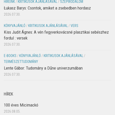
HÍREINK
/
KRITIKUSOK AJÁNLÁSÁVAL
/
SZÉPIRODALOM
Łukasz Barys: Csontok, amiket a zsebedben hordasz
2026.07.30.
KÖNYVAJÁNLÓ
/
KRITIKUSOK AJÁNLÁSÁVAL
/
VERS
Kiss Judit Ágnes: A vén fegyverkovácsné plasztikai sebészhez
fordul : versek
2026.07.30.
E-BOOKS
/
KÖNYVAJÁNLÓ
/
KRITIKUSOK AJÁNLÁSÁVAL
/
TERMÉSZETTUDOMÁNY
Lente Gábor: Tudomány a Dűne univerzumában
2026.07.30.
HÍREK
100 éves Micimackó
2026.08.05.