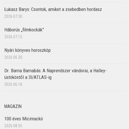
Łukasz Barys: Csontok, amiket a zsebedben hordasz
2026.07.30.
Háborús „filmkockák”
2026.07.15.
Nyári könyves horoszkóp
2026.06.30.
Dr. Barna Barnabás: A Naprendszer vándorai, a Halley-
üstököstől a 3I/ATLAS-ig
2026.06.18.
MAGAZIN
100 éves Micimackó
2026.08.05.