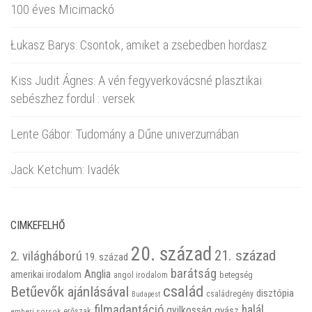
100 éves Micimackó
Łukasz Barys: Csontok, amiket a zsebedben hordasz
Kiss Judit Ágnes: A vén fegyverkovácsné plasztikai
sebészhez fordul : versek
Lente Gábor: Tudomány a Dűne univerzumában
Jack Ketchum: Ivadék
CIMKEFELHŐ
20. század
21. század
2. világháború
19. század
barátság
Anglia
amerikai irodalom
betegség
angol irodalom
család
Betűevők ajánlásával
disztópia
családregény
Budapest
filmadaptáció
halál
gyilkosság
gyász
emberi sorsok
erőszak