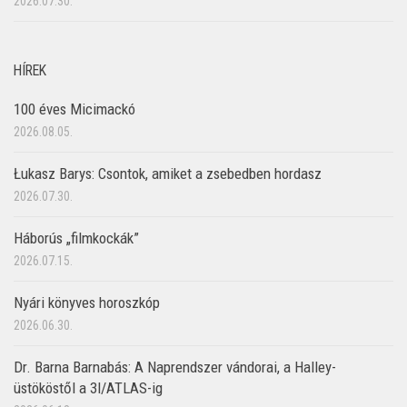
2026.07.30.
HÍREK
100 éves Micimackó
2026.08.05.
Łukasz Barys: Csontok, amiket a zsebedben hordasz
2026.07.30.
Háborús „filmkockák”
2026.07.15.
Nyári könyves horoszkóp
2026.06.30.
Dr. Barna Barnabás: A Naprendszer vándorai, a Halley-
üstököstől a 3I/ATLAS-ig