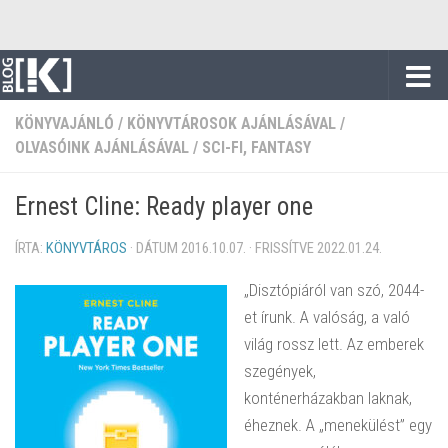
Skip to content
KÖNYVAJÁNLÓ
/
KÖNYVTÁROSOK AJÁNLÁSÁVAL
/
OLVASÓINK AJÁNLÁSÁVAL
/
SCI-FI, FANTASY
Ernest Cline: Ready player one
ÍRTA:
KÖNYVTÁROS
· DÁTUM
2016.10.07.
· FRISSÍTVE
2022.01.24.
„Disztópiáról van szó, 2044-
et írunk. A valóság, a való
világ rossz lett. Az emberek
szegények,
konténerházakban laknak,
éheznek. A „menekülést” egy