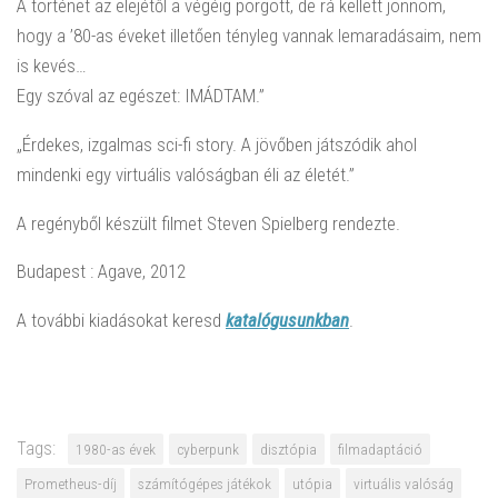
A történet az elejétől a végéig pörgött, de rá kellett jönnöm,
hogy a ’80-as éveket illetően tényleg vannak lemaradásaim, nem
is kevés…
Egy szóval az egészet: IMÁDTAM.”
„Érdekes, izgalmas sci-fi story. A jövőben játszódik ahol
mindenki egy virtuális valóságban éli az életét.”
A regényből készült filmet Steven Spielberg rendezte.
Budapest : Agave, 2012
A további kiadásokat keresd
katalógusunkban
.
Tags:
1980-as évek
cyberpunk
disztópia
filmadaptáció
Prometheus-díj
számítógépes játékok
utópia
virtuális valóság