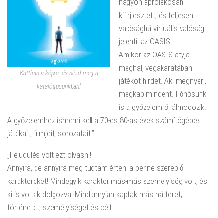
nagyon aprólékosan
kifejlesztett, és teljesen
valósághű virtuális valóság
jelenti: az OASIS.
Amikor az OASIS atyja
meghal, végakaratában
Kattints a képre, és nézd meg a
játékot hirdet. Aki megnyeri,
katalógusunkban!
megkap mindent. Főhősünk
is a győzelemről álmodozik.
A győzelemhez ismerni kell a 70-es 80-as évek számítógépes
játékait, filmjeit, sorozatait.”
„Felüdülés volt ezt olvasni!
Annyira, de annyira meg tudtam érteni a benne szereplő
karaktereket! Mindegyik karakter más-más személyiség volt, és
ki is voltak dolgozva. Mindannyian kaptak más hátteret,
történetet, személyiséget és célt.