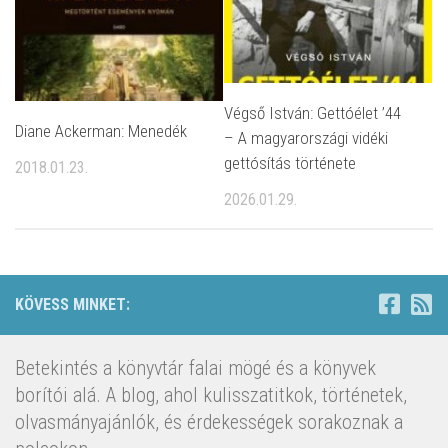
Végső István: Gettóélet ’44
Diane Ackerman: Menedék
– A magyarországi vidéki
gettósítás története
2018.01.23.
2026.01.29.
KÖVESS MINKET:
Betekintés a könyvtár falai mögé és a könyvek
borítói alá. A blog, ahol kulisszatitkok, történetek,
olvasmányajánlók, és érdekességek sorakoznak a