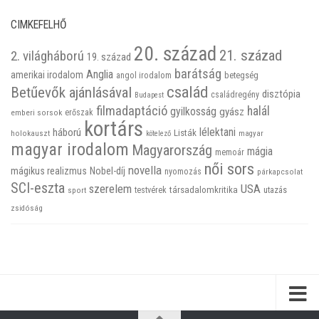
CIMKEFELHŐ
20. század
21. század
2. világháború
19. század
barátság
Anglia
amerikai irodalom
betegség
angol irodalom
család
Betűevők ajánlásával
disztópia
családregény
Budapest
filmadaptáció
halál
gyilkosság
gyász
emberi sorsok
erőszak
kortárs
háború
lélektani
Listák
holokauszt
kötelező
magyar
magyar irodalom
Magyarország
mágia
memoár
női sors
novella
mágikus realizmus
Nobel-díj
nyomozás
párkapcsolat
SCI-eszta
szerelem
USA
társadalomkritika
utazás
sport
testvérek
zsidóság