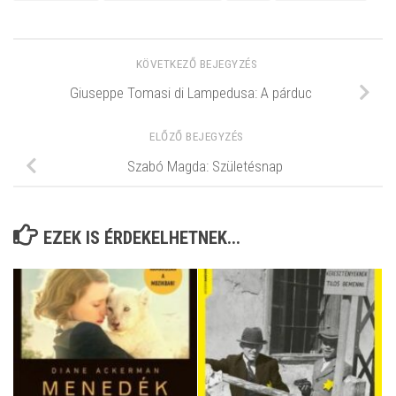
KÖVETKEZŐ BEJEGYZÉS
Giuseppe Tomasi di Lampedusa: A párduc
ELŐZŐ BEJEGYZÉS
Szabó Magda: Születésnap
EZEK IS ÉRDEKELHETNEK...