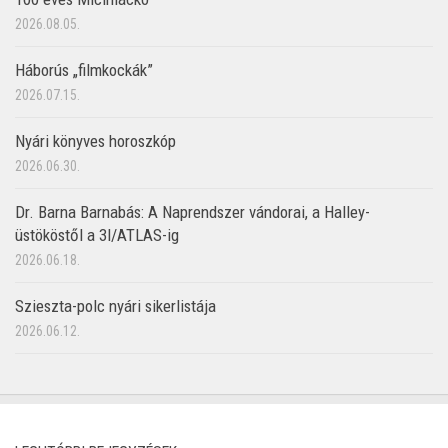
2026.08.05.
Háborús „filmkockák”
2026.07.15.
Nyári könyves horoszkóp
2026.06.30.
Dr. Barna Barnabás: A Naprendszer vándorai, a Halley-
üstököstől a 3I/ATLAS-ig
2026.06.18.
Szieszta-polc nyári sikerlistája
2026.06.12.