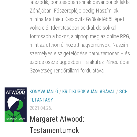
játszódik, pontosabban annak bevándorlók lakta
Zónájában. Főszereplője pedig Naszím, aki
mintha Matthieu Kassovitz Gyűlöletéből lépett
volna elő. Identitásában sokkal, de sokkal
fontosabb a boksz, a hiphop meg az online RPG,
mint az otthonról hozott hagyományok. Naszím
személyes elszigetelődése párhuzamosan – és
szoros összefüggésben – alakul az Páneurópai
Szövetség rendőrállami fordulatával.
KÖNYVAJÁNLÓ
/
KRITIKUSOK AJÁNLÁSÁVAL
/
SCI-
FI, FANTASY
2021.04.26.
Margaret Atwood:
Testamentumok