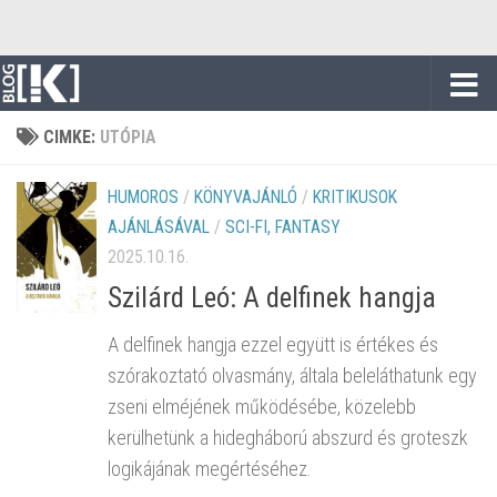
Skip to content
CIMKE:
UTÓPIA
HUMOROS
/
KÖNYVAJÁNLÓ
/
KRITIKUSOK
AJÁNLÁSÁVAL
/
SCI-FI, FANTASY
2025.10.16.
Szilárd Leó: A delfinek hangja
A delfinek hangja ezzel együtt is értékes és
szórakoztató olvasmány, általa beleláthatunk egy
zseni elméjének működésébe, közelebb
kerülhetünk a hidegháború abszurd és groteszk
logikájának megértéséhez.