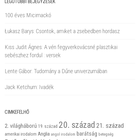
LEGUTÓBBI BEJEGYZÉSEK
100 éves Micimackó
Łukasz Barys: Csontok, amiket a zsebedben hordasz
Kiss Judit Ágnes: A vén fegyverkovácsné plasztikai
sebészhez fordul : versek
Lente Gábor: Tudomány a Dűne univerzumában
Jack Ketchum: Ivadék
CIMKEFELHŐ
20. század
21. század
2. világháború
19. század
barátság
Anglia
amerikai irodalom
betegség
angol irodalom