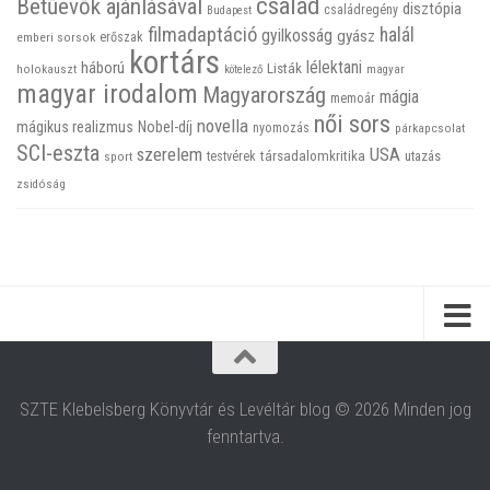
család
Betűevők ajánlásával
disztópia
családregény
Budapest
filmadaptáció
halál
gyilkosság
gyász
emberi sorsok
erőszak
kortárs
háború
lélektani
Listák
holokauszt
kötelező
magyar
magyar irodalom
Magyarország
mágia
memoár
női sors
novella
mágikus realizmus
Nobel-díj
nyomozás
párkapcsolat
SCI-eszta
szerelem
USA
társadalomkritika
utazás
sport
testvérek
zsidóság
SZTE Klebelsberg Könyvtár és Levéltár blog © 2026 Minden jog
fenntartva.