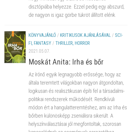
disztópiába helyezze. Ezzel pedig egy abszurd,
de nagyon is igaz görbe tükröt állított elénk.
KÖNYVAJÁNLÓ
/
KRITIKUSOK AJÁNLÁSÁVAL
/
SCI-
FI, FANTASY
/
THRILLER, HORROR
2021.05.07.
Moskát Anita: Irha és bőr
Az írónő egyik legnagyobb erőssége, hogy az
általa teremtett világokban nagyon átgondoltan,
logikusan és realisztikusan építi fel a társadalmi-
politikai rendszerek működését. Rendkívüli
módon ért a hangulatteremtéshez, ami az Irha és
bőrben különösképp zseniálisra sikerült. A
helyszínválasztásai jól megfontoltak, szorosan