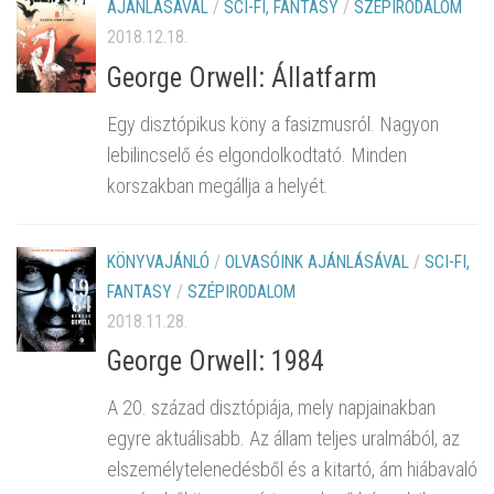
AJÁNLÁSÁVAL
/
SCI-FI, FANTASY
/
SZÉPIRODALOM
2018.12.18.
George Orwell: Állatfarm
Egy disztópikus köny a fasizmusról. Nagyon
lebilincselő és elgondolkodtató. Minden
korszakban megállja a helyét.
KÖNYVAJÁNLÓ
/
OLVASÓINK AJÁNLÁSÁVAL
/
SCI-FI,
FANTASY
/
SZÉPIRODALOM
2018.11.28.
George Orwell: 1984
A 20. század disztópiája, mely napjainakban
egyre aktuálisabb. Az állam teljes uralmából, az
elszemélytelenedésből és a kitartó, ám hiábavaló