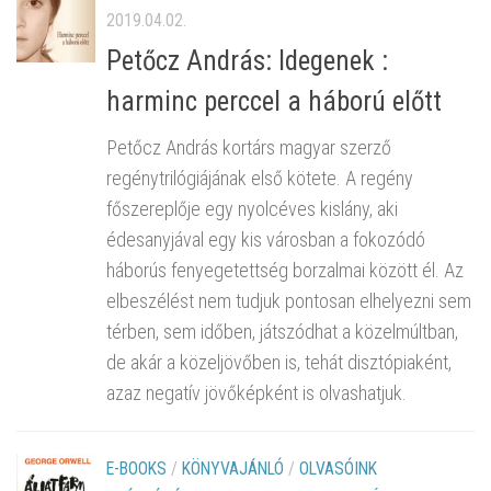
2019.04.02.
Petőcz András: Idegenek :
harminc perccel a háború előtt
Petőcz András kortárs magyar szerző
regénytrilógiájának első kötete. A regény
főszereplője egy nyolcéves kislány, aki
édesanyjával egy kis városban a fokozódó
háborús fenyegetettség borzalmai között él. Az
elbeszélést nem tudjuk pontosan elhelyezni sem
térben, sem időben, játszódhat a közelmúltban,
de akár a közeljövőben is, tehát disztópiaként,
azaz negatív jövőképként is olvashatjuk.
E-BOOKS
/
KÖNYVAJÁNLÓ
/
OLVASÓINK