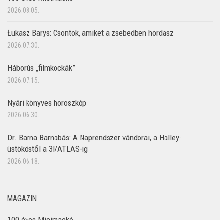
2026.08.05.
Łukasz Barys: Csontok, amiket a zsebedben hordasz
2026.07.30.
Háborús „filmkockák”
2026.07.15.
Nyári könyves horoszkóp
2026.06.30.
Dr. Barna Barnabás: A Naprendszer vándorai, a Halley-
üstököstől a 3I/ATLAS-ig
2026.06.18.
MAGAZIN
100 éves Micimackó