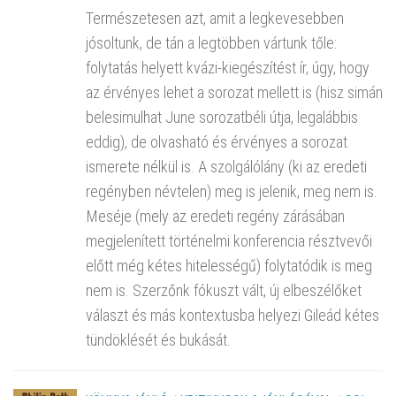
Természetesen azt, amit a legkevesebben
jósoltunk, de tán a legtöbben vártunk tőle:
folytatás helyett kvázi-kiegészítést ír, úgy, hogy
az érvényes lehet a sorozat mellett is (hisz simán
belesimulhat June sorozatbéli útja, legalábbis
eddig), de olvasható és érvényes a sorozat
ismerete nélkül is. A szolgálólány (ki az eredeti
regényben névtelen) meg is jelenik, meg nem is.
Meséje (mely az eredeti regény zárásában
megjelenített történelmi konferencia résztvevői
előtt még kétes hitelességű) folytatódik is meg
nem is. Szerzőnk fókuszt vált, új elbeszélőket
választ és más kontextusba helyezi Gileád kétes
tündöklését és bukását.