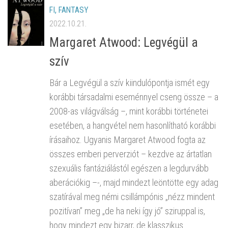
FI, FANTASY
2022.10.21.
Margaret Atwood: Legvégül a
szív
Bár a Legvégül a szív kiindulópontja ismét egy
korábbi társadalmi eseménnyel cseng össze – a
2008-as világválság –, mint korábbi történetei
esetében, a hangvétel nem hasonlítható korábbi
írásaihoz. Ugyanis Margaret Atwood fogta az
összes emberi perverziót – kezdve az ártatlan
szexuális fantáziálástól egészen a legdurvább
aberációkig –-, majd mindezt leöntötte egy adag
szatírával meg némi csillámpónis „nézz mindent
pozitívan” meg „de ha neki így jó” sziruppal is,
hogy mindezt egy bizarr, de klasszikus