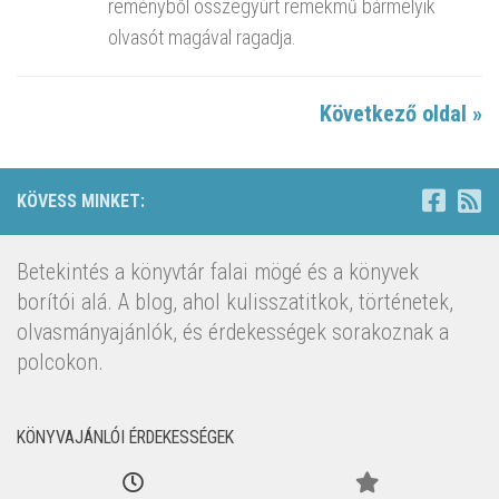
reményből összegyúrt remekmű bármelyik
olvasót magával ragadja.
Következő oldal »
KÖVESS MINKET:
Betekintés a könyvtár falai mögé és a könyvek
borítói alá. A blog, ahol kulisszatitkok, történetek,
olvasmányajánlók, és érdekességek sorakoznak a
polcokon.
KÖNYVAJÁNLÓI ÉRDEKESSÉGEK