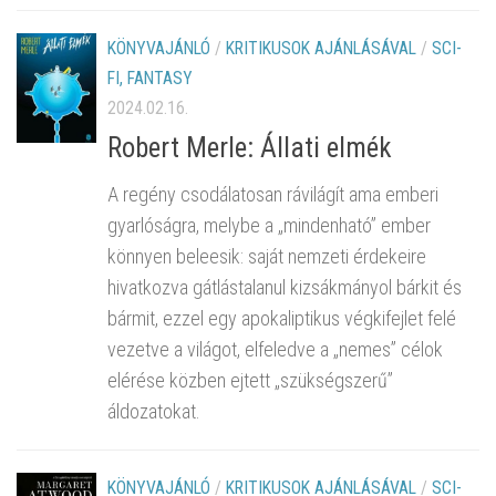
KÖNYVAJÁNLÓ
/
KRITIKUSOK AJÁNLÁSÁVAL
/
SCI-
FI, FANTASY
2024.02.16.
Robert Merle: Állati elmék
A regény csodálatosan rávilágít ama emberi
gyarlóságra, melybe a „mindenható” ember
könnyen beleesik: saját nemzeti érdekeire
hivatkozva gátlástalanul kizsákmányol bárkit és
bármit, ezzel egy apokaliptikus végkifejlet felé
vezetve a világot, elfeledve a „nemes” célok
elérése közben ejtett „szükségszerű”
áldozatokat.
KÖNYVAJÁNLÓ
/
KRITIKUSOK AJÁNLÁSÁVAL
/
SCI-