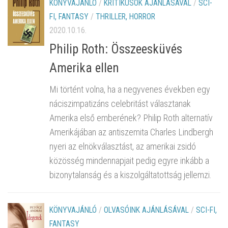
KÖNYVAJÁNLÓ
/
KRITIKUSOK AJÁNLÁSÁVAL
/
SCI-
FI, FANTASY
/
THRILLER, HORROR
2020.10.16.
Philip Roth: Összeesküvés
Amerika ellen
Mi történt volna, ha a negyvenes években egy
náciszimpatizáns celebritást választanak
Amerika első emberének? Philip Roth alternatív
Amerikájában az antiszemita Charles Lindbergh
nyeri az elnökválasztást, az amerikai zsidó
közösség mindennapjait pedig egyre inkább a
bizonytalanság és a kiszolgáltatottság jellemzi.
KÖNYVAJÁNLÓ
/
OLVASÓINK AJÁNLÁSÁVAL
/
SCI-FI,
FANTASY