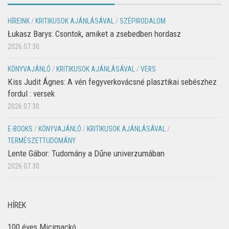
HÍREINK
/
KRITIKUSOK AJÁNLÁSÁVAL
/
SZÉPIRODALOM
Łukasz Barys: Csontok, amiket a zsebedben hordasz
2026.07.30.
KÖNYVAJÁNLÓ
/
KRITIKUSOK AJÁNLÁSÁVAL
/
VERS
Kiss Judit Ágnes: A vén fegyverkovácsné plasztikai sebészhez
fordul : versek
2026.07.30.
E-BOOKS
/
KÖNYVAJÁNLÓ
/
KRITIKUSOK AJÁNLÁSÁVAL
/
TERMÉSZETTUDOMÁNY
Lente Gábor: Tudomány a Dűne univerzumában
2026.07.30.
HÍREK
100 éves Micimackó