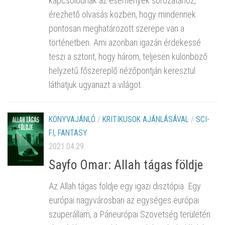
kapcsolódnak az események sorozatához,
érezhető olvasás közben, hogy mindennek
pontosan meghatározott szerepe van a
történetben. Ami azonban igazán érdekessé
teszi a sztorit, hogy három, teljesen különböző
helyzetű főszereplő nézőpontján keresztül
láthatjuk ugyanazt a világot.
KÖNYVAJÁNLÓ
/
KRITIKUSOK AJÁNLÁSÁVAL
/
SCI-
FI, FANTASY
2021.04.29.
Sayfo Omar: Allah tágas földje
Az Allah tágas földje egy igazi disztópia. Egy
európai nagyvárosban az egységes európai
szuperállam, a Páneurópai Szövetség területén